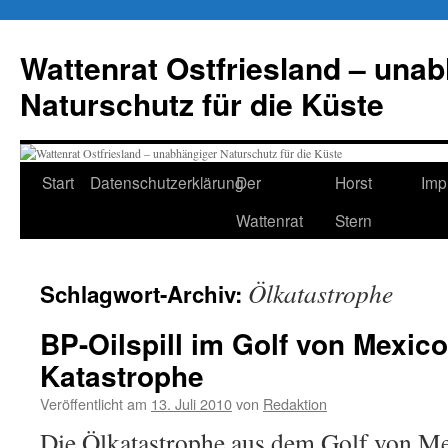
Zum
Inhalt
Wattenrat Ostfriesland – una
springen
Naturschutz für die Küste
Start
Datenschutzerklärung
Der
Horst
Imp
Wattenrat
Stern
Ölkatastrophe
Schlagwort-Archiv:
BP-Oilspill im Golf von Mexico
Katastrophe
Veröffentlicht am
13. Juli 2010
von
Redaktion
Die Ölkatastrophe aus dem Golf von Mex