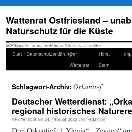
Zum
Inhalt
Wattenrat Ostfriesland – una
springen
Naturschutz für die Küste
Start
Datenschutzerklärung
Der
Horst
Imp
Wattenrat
Stern
Orkantief
Schlagwort-Archiv:
Deutscher Wetterdienst: „Ork
regional historisches Naturere
Veröffentlicht am
24. Februar 2022
von
Redaktion
Drei Orkantiefe („Ylenia“, „Zeynep“ un