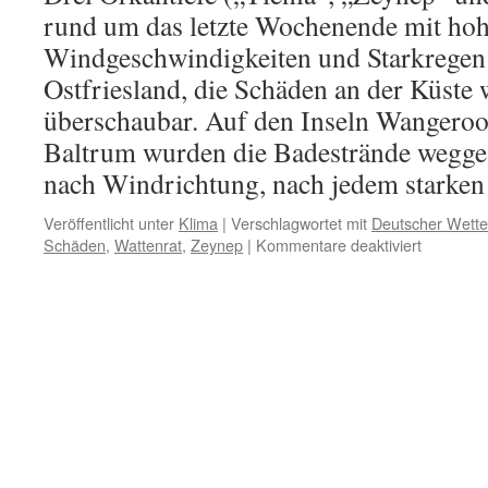
rund um das letzte Wochenende mit ho
Windgeschwindigkeiten und Starkregen
Ostfriesland, die Schäden an der Küste
überschaubar. Auf den Inseln Wangero
Baltrum wurden die Badestrände weggesp
nach Windrichtung, nach jedem starke
Veröffentlicht unter
Klima
|
Verschlagwortet mit
Deutscher Wette
für
Schäden
,
Wattenrat
,
Zeynep
|
Kommentare deaktiviert
Deutsche
Wetterdie
„Orkan
ZEYNEP
–
Ein
regional
historisc
Naturerei