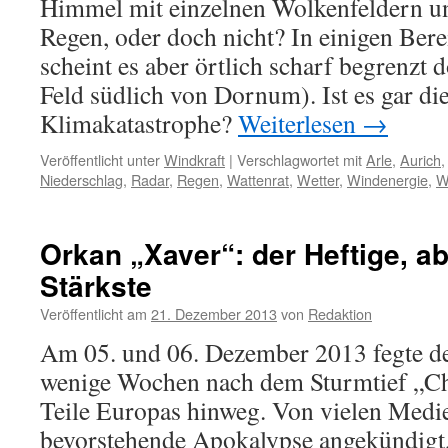
Himmel mit einzelnen Wolkenfeldern un
Regen, oder doch nicht? In einigen Bere
scheint es aber örtlich scharf begrenzt 
Feld südlich von Dornum). Ist es gar die
Klimakatastrophe?
Weiterlesen
→
Veröffentlicht unter
Windkraft
|
Verschlagwortet mit
Arle
,
Aurich
Niederschlag
,
Radar
,
Regen
,
Wattenrat
,
Wetter
,
Windenergie
,
W
Orkan „Xaver“: der Heftige, ab
Stärkste
Veröffentlicht am
21. Dezember 2013
von
Redaktion
Am 05. und 06. Dezember 2013 fegte de
wenige Wochen nach dem Sturmtief „Chr
Teile Europas hinweg. Von vielen Medi
bevorstehende Apokalypse angekündigt,