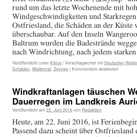
rund um das letzte Wochenende mit ho
Windgeschwindigkeiten und Starkregen
Ostfriesland, die Schäden an der Küste
überschaubar. Auf den Inseln Wangero
Baltrum wurden die Badestrände weggesp
nach Windrichtung, nach jedem starke
Veröffentlicht unter
Klima
|
Verschlagwortet mit
Deutscher Wette
für
Schäden
,
Wattenrat
,
Zeynep
|
Kommentare deaktiviert
Deutsche
Wetterdie
„Orkan
Windkraftanlagen täuschen We
ZEYNEP
Dauerregen im Landkreis Auri
–
Ein
Veröffentlicht am
22. Juni 2016
von
Redaktion
regional
historisc
Heute, am 22. Juni 2016, ist Ferienbegi
Naturerei
Passend dazu scheint über Ostfriesland 