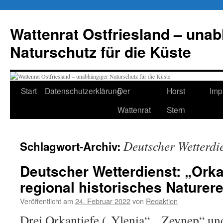
Zum
Inhalt
Wattenrat Ostfriesland – una
springen
Naturschutz für die Küste
Start
Datenschutzerklärung
Der
Horst
Imp
Wattenrat
Stern
Deutscher Wetterdi
Schlagwort-Archiv:
Deutscher Wetterdienst: „Ork
regional historisches Naturere
Veröffentlicht am
24. Februar 2022
von
Redaktion
Drei Orkantiefe („Ylenia“, „Zeynep“ un