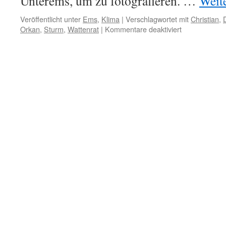
Unterems, um zu fotografieren. …
Weit
Veröffentlicht unter
Ems
,
Klima
|
Verschlagwortet mit
Christian
,
für
Orkan
,
Sturm
,
Wattenrat
|
Kommentare deaktiviert
Orkan
„Christian“
tobt
über
Norddeutschl