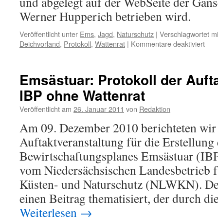
und abgelegt auf der WebSeite der Gäns
Werner Hupperich betrieben wird.
Veröffentlicht unter
Ems
,
Jagd
,
Naturschutz
|
Verschlagwortet mi
für
Deichvorland
,
Protokoll
,
Wattenrat
|
Kommentare deaktiviert
Gän
an
der
Emsästuar: Protokoll der Auft
Ems
IBP ohne Wattenrat
Prot
Nov
Veröffentlicht am
26. Januar 2011
von
Redaktion
201
Am 09. Dezember 2010 berichteten wir 
Auftaktveranstaltung für die Erstellung 
Bewirtschaftungsplanes Emsästuar (IB
vom Niedersächsischen Landesbetrieb f
Küsten- und Naturschutz (NLWKN). Der
einen Beitrag thematisiert, der durch d
Weiterlesen
→