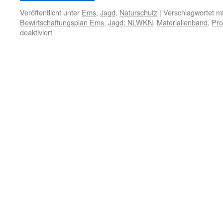
Veröffentlicht unter
Ems
,
Jagd
,
Naturschutz
|
Verschlagwortet mi
Bewirtschaftungsplan Ems
,
Jagd; NLWKN
,
Materialienband
,
Pro
für
deaktiviert
Emsästuar:
Protokoll
der
Auftaktveranstaltung
IBP
ohne
Wattenrat