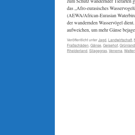
zum Schutz wandernder Tierarten g
das „Afro-eurasisches Wasservoge
(AEWA/African-Eurasian Waterbird
der wandernden Wasservögel dient
aufweichen, um mehr Gänse bejage
Veröffentlicht unter
Jagd
,
Landwirtschaft
,
Fraßschäden
,
Gänse
,
Geisehof
,
Grünlan
Rheiderland
,
Silagegras
,
Venema
,
Watte