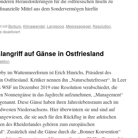
nderen Herausforderungen für die ostfriesischen Inseln zu
finanzielle Mittel aus dem Sondervermögen hierfür
t mit
Borkum
,
Klimawandel
,
Langeoog
,
Meeresspiegel
,
Resolution
,
für
 deaktiviert
Langeoog
und
Borkum:
langriff auf Gänse in Ostfriesland
Resolution
gegen
ktion
drohenden
Ertrinkungstod
bby im Wattenmeerforum ist Erich Hinrichs, Präsident des
–
n Ostfriesland. Kritiker nennen ihn „Naturschutzfresser“. In Leer
Mittel
es WSF im Dezember 2019 eine Resolution verabschiedet, die
aus
„Sondervermögen“
schen Nonnengänse in das Jagdrecht aufzunehmen, „Management“
gefordert
genannt. Diese Gänse haben ihren Jahreslebensraum auch im
dwesten Niedersachsens. Hier überwintern sie und sind auf
gewiesen, die sie auch für den Rückflug in ihre arktischen
hen des Rheiderlandes gehören zum europäischen
d“. Zusätzlich sind die Gänse durch die „Bonner Konvention“