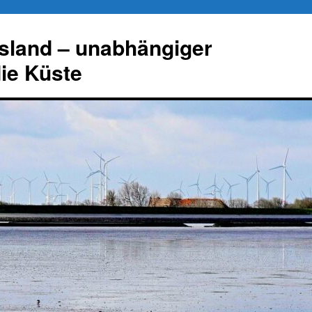
esland – unabhängiger
die Küste