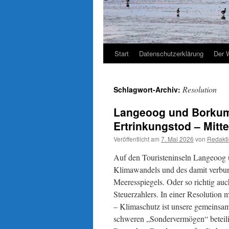
Start
Datenschutzerklärung
Der 
Resolution
Schlagwort-Archiv:
Langeoog und Borkum
Ertrinkungstod – Mitt
Veröffentlicht am
7. Mai 2026
von
Redakt
Auf den Touristeninseln Langeoog
Klimawandels und des damit verbun
Meeresspiegels. Oder so richtig au
Steuerzahlers. In einer Resolution
– Klimaschutz ist unsere gemeinsam
schweren „Sondervermögen“ beteili