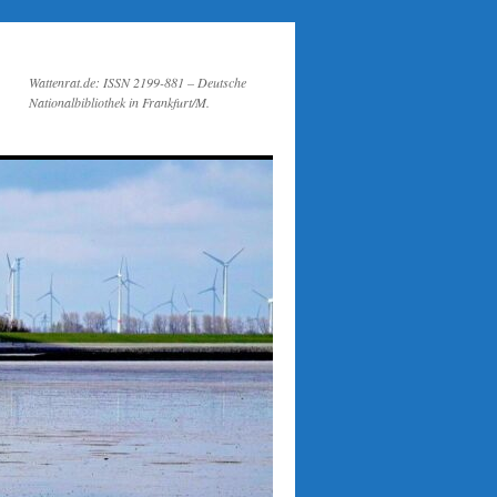
Wattenrat.de: ISSN 2199-881 – Deutsche
Nationalbibliothek in Frankfurt/M.