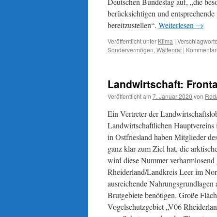
Deutschen Bundestag auf, „die beso
berücksichtigen und entsprechende 
bereitzustellen“.
Weiterlesen
→
Veröffentlicht unter
Klima
|
Verschlagworte
Sondervermögen
,
Wattenrat
|
Kommentare
Landwirtschaft: Fronta
Veröffentlicht am
7. Januar 2020
von
Reda
Ein Vertreter der Landwirtschaftslo
Landwirtschaftlichen Hauptvereins i
in Ostfriesland haben Mitglieder d
ganz klar zum Ziel hat, die arkti
wird diese Nummer verharmlosend 
Rheiderland/Landkreis Leer im Nor
ausreichende Nahrungsgrundlagen an
Brutgebiete benötigen. Große Fläc
Vogelschutzgebiet „V06 Rheiderlan