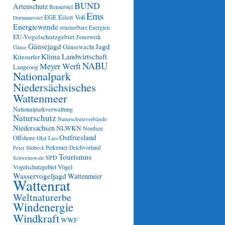
BUND
Artenschutz
Bensersiel
Ems
Eilert Voß
EGE
Dornumersiel
Energiewende
erneuerbare Energien
EU-Vogelschutzgebiet
Feuerwerk
Gänsejagd
Jagd
Gänsewacht
Gänse
Klima
Landwirtschaft
Kitesurfer
NABU
Meyer Werft
Langeoog
Nationalpark
Niedersächsisches
Wattenmeer
Nationalparkverwaltung
Naturschutz
Naturschutzverbände
Niedersachsen
NLWKN
Nordsee
Ostfriesland
Offshore
Olaf Lies
Petkumer Deichvorland
Peter Südbeck
Tourismus
SPD
Schweinswale
Vögel
Vogelschutzgebiet
Wasservogeljagd
Wattenmeer
Wattenrat
Weltnaturerbe
Windenergie
Windkraft
WWF