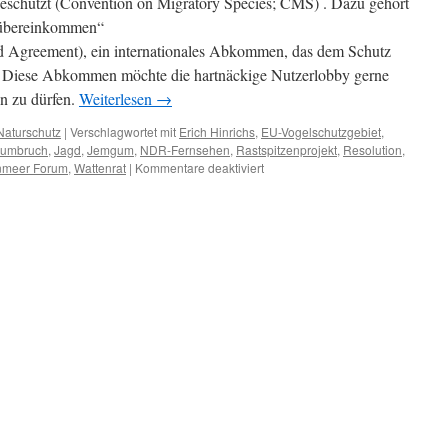
eschützt (Convention on Migratory Species; CMS) . Dazu gehört
lübereinkommen“
 Agreement), ein internationales Abkommen, das dem Schutz
. Diese Abkommen möchte die hartnäckige Nutzerlobby gerne
n zu dürfen.
Weiterlesen
→
Naturschutz
|
Verschlagwortet mit
Erich Hinrichs
,
EU-Vogelschutzgebiet
,
dumbruch
,
Jagd
,
Jemgum
,
NDR-Fernsehen
,
Rastspitzenprojekt
,
Resolution
,
für
nmeer Forum
,
Wattenrat
|
Kommentare deaktiviert
Landwirtschaft:
Frontalangriff
auf
Gänse
in
Ostfriesland