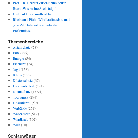
Prof. Dr. Herbert Zucchi: zum neuen
Buch „Was meine Seele trägt“
Hartmut Heckenroth ist tot
Rheinland-Pfalz: Windkraftausbau und
„die Zahl tolerierbarer getöteter
Fledermäuse“
Themenbereiche
Artenschutz
(78)
Ems
(225)
Energie
(54)
Fischerei
(34)
Jagd
(158)
Klima
(155)
Küstenschutz
(67)
Landwirtschaft
(131)
Naturschutz
(1.095)
Tourismus
(294)
Unsortiertes
(59)
Verbände
(251)
Wattenmeer
(512)
Windkraft
(502)
Wolf
(10)
Schlagwörter