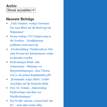
Archiv
Archiv
Neueste Beiträge
„Viele Verlierer, wenige Gewinner:
Der neue Blick auf die Brutvögel im
Wattenmeer“
Exxon-Antrag: CO2-Verpressung in
der Nordsee – Schallkanonen
gefährden Schweinswale
„Fischereidialog“ Niedersachsen: Nur
zehn Prozent des Küstenmeeres sollen
fischereifrei werden
Risikoanlagen Wind- oder
Solarenergie – Warnung vor
Bürgerbeteiligungen: „Das Übelste,
was es am grauen Kapitalmarkt gibt“
„Kommando Angry Birds“ verübt
Anschläge auf die Deutsche Bahn
Prof. Dr. Schulte: „Sittenwidrige
Pachtverträge zum Bau von
Windkraftanlagen“
Der NABU und der „Green Deal“ der
EU – nach allen Seiten offen