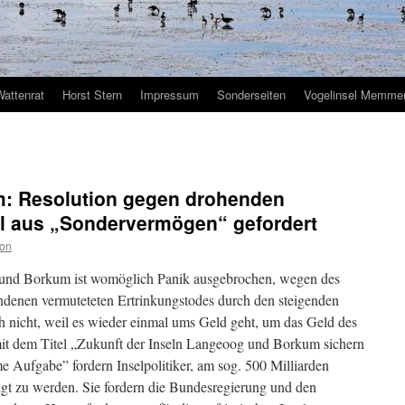
Wattenrat
Horst Stern
Impressum
Sonderseiten
Vogelinsel Memmer
: Resolution gegen drohenden
el aus „Sondervermögen“ gefordert
ion
 und Borkum ist womöglich Panik ausgebrochen, wegen des
denen vermuteteten Ertrinkungstodes durch den steigenden
ch nicht, weil es wieder einmal ums Geld geht, um das Geld des
 mit dem Titel „Zukunft der Inseln Langeoog und Borkum sichern
e Aufgabe” fordern Inselpolitiker, am sog. 500 Milliarden
gt zu werden. Sie fordern die Bundesregierung und den