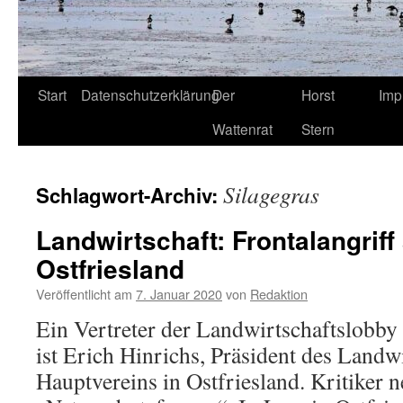
Start
Datenschutzerklärung
Der
Horst
Imp
Wattenrat
Stern
Silagegras
Schlagwort-Archiv:
Landwirtschaft: Frontalangriff
Ostfriesland
Veröffentlicht am
7. Januar 2020
von
Redaktion
Ein Vertreter der Landwirtschaftslobb
ist Erich Hinrichs, Präsident des Landw
Hauptvereins in Ostfriesland. Kritiker 