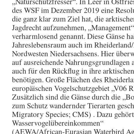
„Naturschutzfresser“. In Leer in Ostfri
des WSF im Dezember 2019 eine Resolu
die ganz klar zum Ziel hat, die arktisc
Jagdrecht aufzunehmen, „Management“
verharmlosend genannt. Diese Gänse ha
Jahreslebensraum auch im Rheiderland/
Nordwesten Niedersachsens. Hier überw
auf ausreichende Nahrungsgrundlagen a
auch für den Rückflug in ihre arktische
benötigen. Große Flächen des Rheiderl
europäischen Vogelschutzgebiet „V06 R
Zusätzlich sind die Gänse durch die „
zum Schutz wandernder Tierarten gesch
Migratory Species; CMS) . Dazu gehört
Wasservogelübereinkommen“
(AEWA/African-Eurasian Waterbird Ag