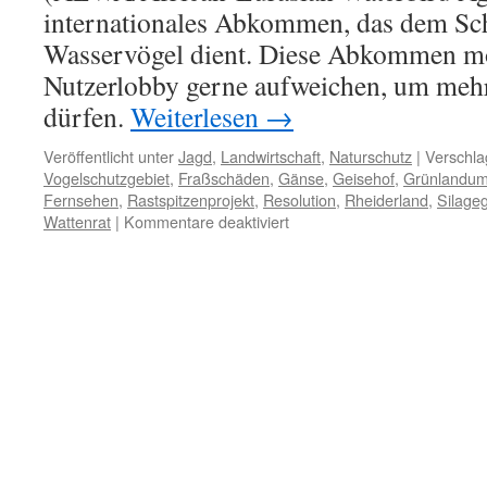
internationales Abkommen, das dem Sc
Wasservögel dient. Diese Abkommen mö
Nutzerlobby gerne aufweichen, um meh
dürfen.
Weiterlesen
→
Veröffentlicht unter
Jagd
,
Landwirtschaft
,
Naturschutz
|
Verschla
Vogelschutzgebiet
,
Fraßschäden
,
Gänse
,
Geisehof
,
Grünlandum
Fernsehen
,
Rastspitzenprojekt
,
Resolution
,
Rheiderland
,
Silage
für
Wattenrat
|
Kommentare deaktiviert
Landwirtschaft:
Frontalangriff
auf
Gänse
in
Ostfriesland