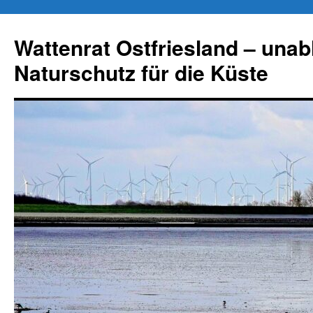
Zum
Inhalt
Wattenrat Ostfriesland – una
springen
Naturschutz für die Küste