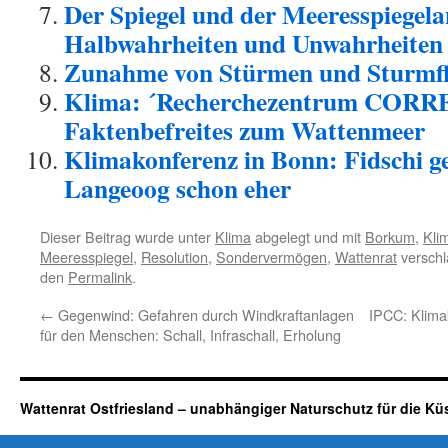
Der Spiegel und der Meeresspiegela
Halbwahrheiten und Unwahrheiten
Zunahme von Stürmen und Sturmfl
Klima: ´Recherchezentrum CORR
Faktenbefreites zum Wattenmeer
Klimakonferenz in Bonn: Fidschi ge
Langeoog schon eher
Dieser Beitrag wurde unter
Klima
abgelegt und mit
Borkum
,
Kli
Meeresspiegel
,
Resolution
,
Sondervermögen
,
Wattenrat
verschl
den
Permalink
.
←
Gegenwind: Gefahren durch Windkraftanlagen
IPCC: Klimak
für den Menschen: Schall, Infraschall, Erholung
Wattenrat Ostfriesland – unabhängiger Naturschutz für die Kü