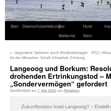
Start
Datenschutzerklärung
Der
Horst
Imp
Wattenrat
Stern
←
Gegenwind: Gefahren durch Windkraftanlagen
IPCC: Klimak
für den Menschen: Schall, Infraschall, Erholung
Langeoog und Borkum: Resol
drohenden Ertrinkungstod – Mi
„Sondervermögen“ gefordert
Veröffentlicht am
7. Mai 2026
von
Redaktion
Zukunftsvision Insel Langeoog? – Erstellt 