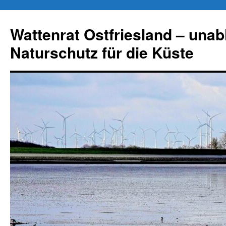
Zum
Inhalt
Wattenrat Ostfriesland – una
springen
Naturschutz für die Küste