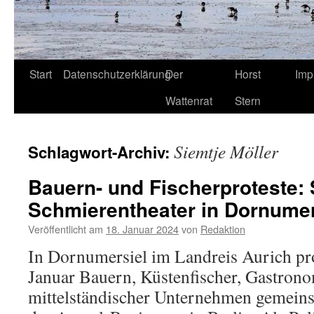
Start
Datenschutzerklärung
Der
Horst
Imp
Wattenrat
Stern
Siemtje Möller
Schlagwort-Archiv:
Bauern- und Fischerproteste:
Schmierentheater in Dornumer
Veröffentlicht am
18. Januar 2024
von
Redaktion
In Dornumersiel im Landreis Aurich pro
Januar Bauern, Küstenfischer, Gastron
mittelständischer Unternehmen gemeins