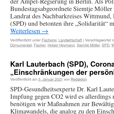
der Ampel-Regierung in Berlin. Als Poli
Bundestagsabgeordnete Siemtje Möller
Landrat des Nachbarkreises Wittmund,
(SPD) und betonten ihre „Solidarität“ 
Weiterlesen
→
Veröffentlicht unter
Fischerei
,
Landwirtschaft
|
Verschlagwortet m
Dornumersiel
,
Fischer
,
Holger Heymann
,
Siemtje Möller
,
SPD
,
W
Karl Lauterbach (SPD), Coron
„Einschränkungen der persönl
Veröffentlicht am
5. Januar 2021
von
Redaktion
SPD-Gesundheitsexperte Dr. Karl Laut
Impfung gegen CO2 wird es allerdings 
benötigen wir Maßnahmen zur Bewältig
Klimawandels, die analog zu den Einsc