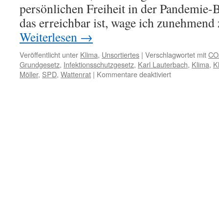
persönlichen Freiheit in der Pandemie
das erreichbar ist, wage ich zunehmend 
Weiterlesen
→
Veröffentlicht unter
Klima
,
Unsortiertes
|
Verschlagwortet mit
CO
Grundgesetz
,
Infektionsschutzgesetz
,
Karl Lauterbach
,
Klima
,
K
für
Möller
,
SPD
,
Wattenrat
|
Kommentare deaktiviert
Karl
Lauterbach
(SPD),
Corona
und
die
„Einschränkun
der
persönlichen
Freiheit“