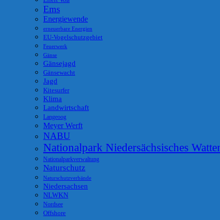
Eilert Voß
Ems
Energiewende
erneuerbare Energien
EU-Vogelschutzgebiet
Feuerwerk
Gänse
Gänsejagd
Gänsewacht
Jagd
Kitesurfer
Klima
Landwirtschaft
Langeoog
Meyer Werft
NABU
Nationalpark Niedersächsisches Watt
Nationalparkverwaltung
Naturschutz
Naturschutzverbände
Niedersachsen
NLWKN
Nordsee
Offshore