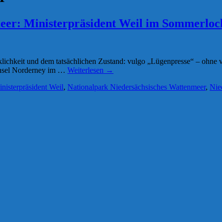
eer: Ministerpräsident Weil im Sommerloc
klichkeit und dem tatsächlichen Zustand: vulgo „Lügenpresse“ – ohne 
 Insel Norderney im …
Weiterlesen
→
nisterpräsident Weil
,
Nationalpark Niedersächsisches Wattenmeer
,
Nie