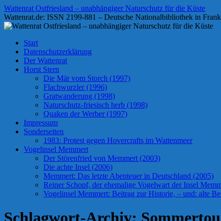
Zum
Wattenrat Ostfriesland – unabhängiger Naturschutz für die Küste
Inhalt
Wattenrat.de: ISSN 2199-881 – Deutsche Nationalbibliothek in Frank
springen
Start
Datenschutzerklärung
Der Wattenrat
Horst Stern
Die Mär vom Storch (1997)
Flachwurzler (1996)
Gratwanderung (1998)
Naturschutz-friesisch herb (1998)
Quaken der Werber (1997)
Impressum
Sonderseiten
1983: Protest gegen Hovercrafts im Wattenmeer
Vogelinsel Memmert
Der Störenfried von Memmert (2003)
Die achte Insel (2006)
Memmert: Das letzte Abenteuer in Deutschland (2005)
Reiner Schopf, der ehemalige Vogelwart der Insel Memmer
Vogelinsel Memmert: Beitrag zur Historie, – und: alte Bet
Schlagwort-Archiv:
Sommertou