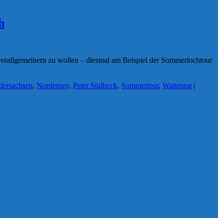
h
verallgemeinern zu wollen – diesmal am Beispiel der Sommerlochtour
dersachsen
,
Norderney
,
Peter Südbeck
,
Sommertour
,
Wattenrat
|