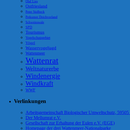
Olaf Lies
Ostfriesland
Peter Südbeck
Petkumer Deichvorland
Schweinswale
SPD
Tourismus
Vogelschutzgebiet
Vögel
Wasservogeljagd
Wattenmeer
Wattenrat
Weltnaturerbe
Windenergie
Windkraft
WWF
Verlinkungen
Arbeitsgemeinschaft Biologischer Umweltschutz, 59505
Der Mellumrat e.V.
Gesellschaft zur Erhaltung der Eulen e.V. (EGE)
Homepage der drei Wattenmeer-Nationalparke