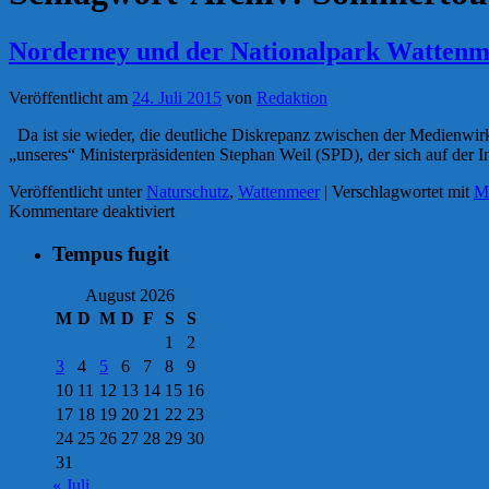
Norderney und der Nationalpark Wattenm
Veröffentlicht am
24. Juli 2015
von
Redaktion
Da ist sie wieder, die deutliche Diskrepanz zwischen der Medienwir
„unseres“ Ministerpräsidenten Stephan Weil (SPD), der sich auf der
Veröffentlicht unter
Naturschutz
,
Wattenmeer
|
Verschlagwortet mit
Mi
für
Kommentare deaktiviert
Norderney
und
Tempus fugit
der
Nationalpark
August 2026
Wattenmeer:
M
D
M
D
F
S
S
Ministerpräsident
1
2
Weil
3
4
5
6
7
8
9
im
Sommerloch
10
11
12
13
14
15
16
17
18
19
20
21
22
23
24
25
26
27
28
29
30
31
« Juli