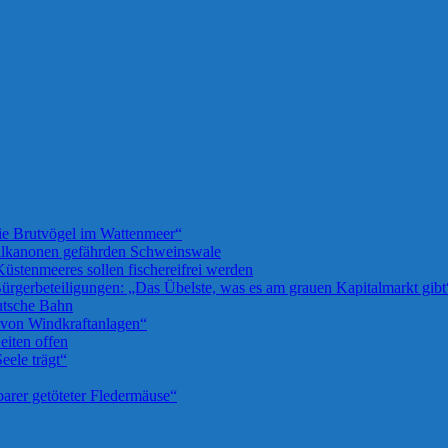
die Brutvögel im Wattenmeer“
llkanonen gefährden Schweinswale
üstenmeeres sollen fischereifrei werden
rgerbeteiligungen: „Das Übelste, was es am grauen Kapitalmarkt gibt
utsche Bahn
u von Windkraftanlagen“
iten offen
eele trägt“
barer getöteter Fledermäuse“