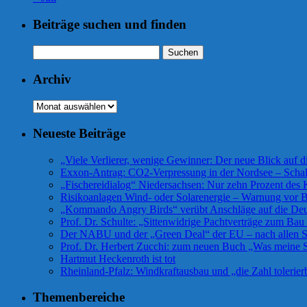
Beiträge suchen und finden
Suchen
nach:
Archiv
Archiv
Neueste Beiträge
„Viele Verlierer, wenige Gewinner: Der neue Blick auf 
Exxon-Antrag: CO2-Verpressung in der Nordsee – Scha
„Fischereidialog“ Niedersachsen: Nur zehn Prozent des K
Risikoanlagen Wind- oder Solarenergie – Warnung vor Bü
„Kommando Angry Birds“ verübt Anschläge auf die De
Prof. Dr. Schulte: „Sittenwidrige Pachtverträge zum Ba
Der NABU und der „Green Deal“ der EU – nach allen Se
Prof. Dr. Herbert Zucchi: zum neuen Buch „Was meine S
Hartmut Heckenroth ist tot
Rheinland-Pfalz: Windkraftausbau und „die Zahl tolerier
Themenbereiche