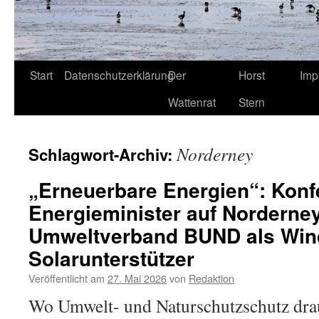
Start
Datenschutzerklärung
Der
Horst
Imp
Wattenrat
Stern
Norderney
Schlagwort-Archiv:
„Erneuerbare Energien“: Konf
Energieminister auf Norderne
Umweltverband BUND als Win
Solarunterstützer
Veröffentlicht am
27. Mai 2026
von
Redaktion
Wo Umwelt- und Naturschutzschutz drau