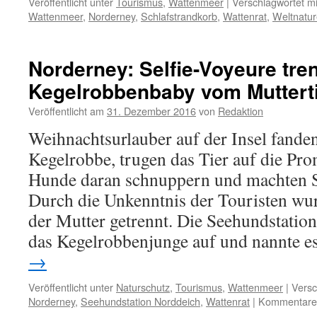
Veröffentlicht unter
Tourismus
,
Wattenmeer
|
Verschlagwortet mi
Wattenmeer
,
Norderney
,
Schlafstrandkorb
,
Wattenrat
,
Weltnatur
Norderney: Selfie-Voyeure tre
Kegelrobbenbaby vom Muttert
Veröffentlicht am
31. Dezember 2016
von
Redaktion
Weihnachtsurlauber auf der Insel fande
Kegelrobbe, trugen das Tier auf die Pro
Hunde daran schnuppern und machten Se
Durch die Unkenntnis der Touristen wur
der Mutter getrennt. Die Seehundstatio
das Kegelrobbenjunge auf und nannte e
→
Veröffentlicht unter
Naturschutz
,
Tourismus
,
Wattenmeer
|
Versc
Norderney
,
Seehundstation Norddeich
,
Wattenrat
|
Kommentare d