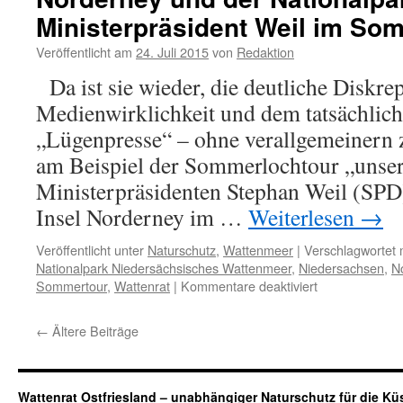
UNESCO-
Ministerpräsident Weil im So
Nobilitierung
auf
Veröffentlicht am
24. Juli 2015
von
Redaktion
Norderney
Da ist sie wieder, die deutliche Diskre
Medienwirklichkeit und dem tatsächlic
„Lügenpresse“ – ohne verallgemeinern 
am Beispiel der Sommerlochtour „unse
Ministerpräsidenten Stephan Weil (SPD)
Insel Norderney im …
Weiterlesen
→
Veröffentlicht unter
Naturschutz
,
Wattenmeer
|
Verschlagwortet 
Nationalpark Niedersächsisches Wattenmeer
,
Niedersachsen
,
N
für
Sommertour
,
Wattenrat
|
Kommentare deaktiviert
Norderney
und
←
Ältere Beiträge
der
Nationalpark
Wattenmeer:
Ministerpräsid
Wattenrat Ostfriesland – unabhängiger Naturschutz für die Kü