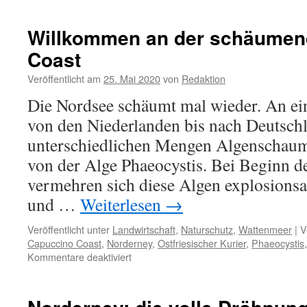
„Besucherlenkung“
mit
Willkommen an der schäumen
neuer
Coast
Holzbrücke
im
Veröffentlicht am
25. Mai 2020
von
Redaktion
Brutgebiet
Die Nordsee schäumt mal wieder. An ein
von den Niederlanden bis nach Deutschl
unterschiedlichen Mengen Algenschaum 
von der Alge Phaeocystis. Bei Beginn d
vermehren sich diese Algen explosions
und …
Weiterlesen
→
Veröffentlicht unter
Landwirtschaft
,
Naturschutz
,
Wattenmeer
|
V
Capuccino Coast
,
Norderney
,
Ostfriesischer Kurier
,
Phaeocystis
für
Kommentare deaktiviert
Willkommen
an
der