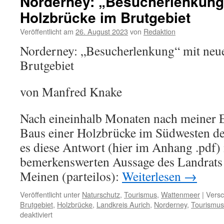
Norderney: „Besucherlenkung
der
Holzbrücke im Brutgebiet
Energieminister
auf
Veröffentlicht am
26. August 2023
von
Redaktion
Norderney
–
Norderney: „Besucherlenkung“ mit neue
Umweltverband
Brutgebiet
BUND
als
Wind-
von Manfred Knake
und
Solarunterstützer
Nach eineinhalb Monaten nach meiner 
Baus einer Holzbrücke im Südwesten de
es diese Antwort (hier im Anhang .pdf) m
bemerkenswerten Aussage des Landrats
Meinen (parteilos):
Weiterlesen
→
Veröffentlicht unter
Naturschutz
,
Tourismus
,
Wattenmeer
|
Versc
Brutgebiet
,
Holzbrücke
,
Landkreis Aurich
,
Norderney
,
Tourismus
für
deaktiviert
Norderney: