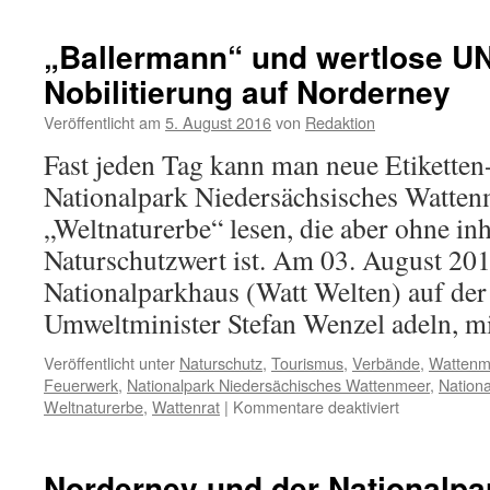
„Ballermann“ und wertlose 
Nobilitierung auf Norderney
Veröffentlicht am
5. August 2016
von
Redaktion
Fast jeden Tag kann man neue Etikette
Nationalpark Niedersächsisches Watte
„Weltnaturerbe“ lesen, die aber ohne inh
Naturschutzwert ist. Am 03. August 20
Nationalparkhaus (Watt Welten) auf der
Umweltminister Stefan Wenzel adeln, 
Veröffentlicht unter
Naturschutz
,
Tourismus
,
Verbände
,
Wattenm
Feuerwerk
,
Nationalpark Niedersächisches Wattenmeer
,
Nation
für
Weltnaturerbe
,
Wattenrat
|
Kommentare deaktiviert
„Ballermann“
und
wertlose
Norderney und der Nationalpa