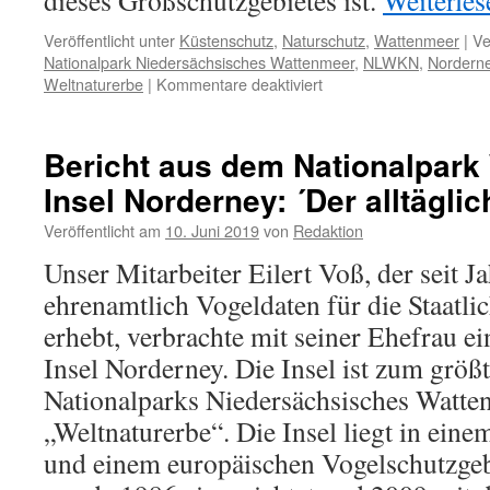
dieses Großschutzgebietes ist.
Weiterle
Veröffentlicht unter
Küstenschutz
,
Naturschutz
,
Wattenmeer
|
Ve
Nationalpark Niedersächsisches Wattenmeer
,
NLWKN
,
Nordern
für
Weltnaturerbe
|
Kommentare deaktiviert
Norderney:
Inselsicherung
durch
Bericht aus dem Nationalpark
Strandaufspülung
Insel Norderney: ´Der alltägli
–
´Building
Veröffentlicht am
10. Juni 2019
von
Redaktion
with
Nature
Unser Mitarbeiter Eilert Voß, der seit J
´
ehrenamtlich Vogeldaten für die Staatli
erhebt, verbrachte mit seiner Ehefrau ei
Insel Norderney. Die Insel ist zum größt
Nationalparks Niedersächsisches Watte
„Weltnaturerbe“. Die Insel liegt in ein
und einem europäischen Vogelschutzgeb