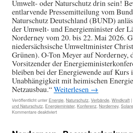
Umwelt- oder Naturschutz drin sein! Be
entlarvende Pressemitteilung vom Bun
Naturschutz Deutschland (BUND) anläs
der Umwelt- und Energieminister der Lä
Norderney vom 20. bis 22. Mai 2026. G
niedersächsische Umweltminister Chris
Grünen). O-Ton Meyer auf Norderney, d
Vorsitzender der Energieministerkonfer
bleiben bei der Energiewende auf Kurs 
Unabhängigkeit mit heimischen Energie
Netzausbau.“
Weiterlesen
→
Veröffentlicht unter
Energie
,
Naturschutz
,
Verbände
,
Windkraft
|
und Naturschutz
,
Energieminister
,
Konferenz
,
Norderney
,
Solare
für
Kommentare deaktiviert
„Erneuerbare
Energien“:
Konferenz