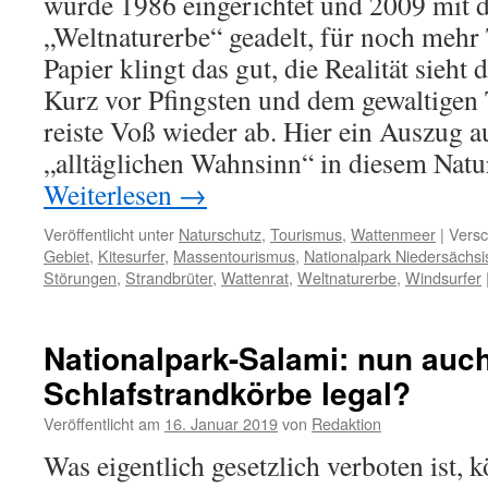
wurde 1986 eingerichtet und 2009 mit d
„Weltnaturerbe“ geadelt, für noch meh
Papier klingt das gut, die Realität sieht
Kurz vor Pfingsten und dem gewaltigen
reiste Voß wieder ab. Hier ein Auszug 
„alltäglichen Wahnsinn“ in diesem Natu
Weiterlesen
→
Veröffentlicht unter
Naturschutz
,
Tourismus
,
Wattenmeer
|
Versc
Gebiet
,
Kitesurfer
,
Massentourismus
,
Nationalpark Niedersächs
Störungen
,
Strandbrüter
,
Wattenrat
,
Weltnaturerbe
,
Windsurfer
Nationalpark-Salami: nun auc
Schlafstrandkörbe legal?
Veröffentlicht am
16. Januar 2019
von
Redaktion
Was eigentlich gesetzlich verboten ist, k