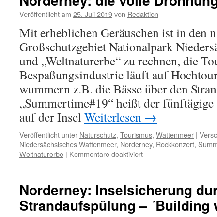
Norderney: die volle Dröhnun
schäumenden
Capuccino-
Veröffentlicht am
25. Juli 2019
von
Redaktion
Coast
Mit erheblichen Geräuschen ist in den 
Großschutzgebiet Nationalpark Nieders
und „Weltnaturerbe“ zu rechnen, die T
Bespaßungsindustrie läuft auf Hochtour
wummern z.B. die Bässe über den Stran
„Summertime#19“ heißt der fünftägig
auf der Insel
Weiterlesen
→
Veröffentlicht unter
Naturschutz
,
Tourismus
,
Wattenmeer
|
Versc
Niedersächsisches Wattenmeer
,
Norderney
,
Rockkonzert
,
Summ
für
Weltnaturerbe
|
Kommentare deaktiviert
Norderney:
die
volle
Norderney: Inselsicherung du
Dröhnung
Strandaufspülung – ´Building 