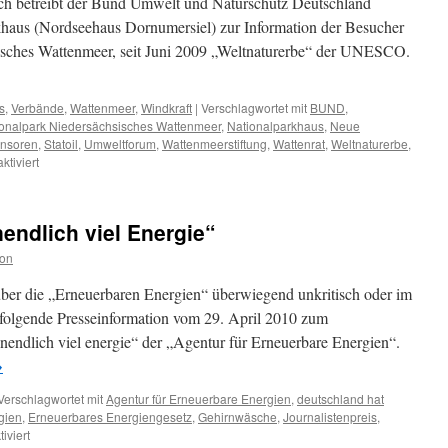
ch betreibt der Bund Umwelt und Naturschutz Deutschland
haus (Nordseehaus Dornumersiel) zur Information der Besucher
isches Wattenmeer, seit Juni 2009 „Weltnaturerbe“ der UNESCO.
s
,
Verbände
,
Wattenmeer
,
Windkraft
|
Verschlagwortet mit
BUND
,
onalpark Niedersächsisches Wattenmeer
,
Nationalparkhaus
,
Neue
nsoren
,
Statoil
,
Umweltforum
,
Wattenmeerstiftung
,
Wattenrat
,
Weltnaturerbe
,
für
tiviert
BUND-
Nationalparkhaus
Dornumersiel:
nendlich viel Energie“
Energiekonzerne
haben
ion
Fuß
in
über die „Erneuerbaren Energien“ überwiegend unkritisch oder im
der
chfolgende Presseinformation vom 29. April 2010 zum
Tür,
unendlich viel energie“ der „Agentur für Erneuerbare Energien“.
Tourismus
will
→
Weltnaturerbe
´
Verschlagwortet mit
Agentur für Erneuerbare Energien
,
deutschland hat
im
gien
,
Erneuerbares Energiengesetz
,
Gehirnwäsche
,
Journalistenpreis
,
Haus
für
iviert