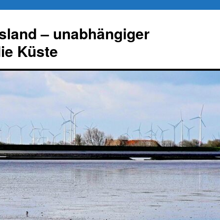
esland – unabhängiger
die Küste