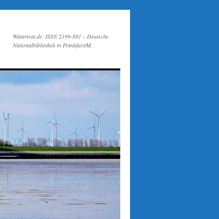
Wattenrat.de: ISSN 2199-881 – Deutsche
Nationalbibliothek in Frankfurt/M.