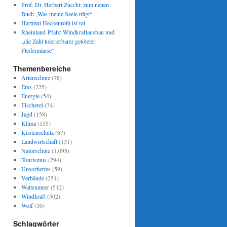
Prof. Dr. Herbert Zucchi: zum neuen
Buch „Was meine Seele trägt“
Hartmut Heckenroth ist tot
Rheinland-Pfalz: Windkraftausbau und
„die Zahl tolerierbarer getöteter
Fledermäuse“
Themenbereiche
Artenschutz
(78)
Ems
(225)
Energie
(54)
Fischerei
(34)
Jagd
(158)
Klima
(155)
Küstenschutz
(67)
Landwirtschaft
(131)
Naturschutz
(1.095)
Tourismus
(294)
Unsortiertes
(59)
Verbände
(251)
Wattenmeer
(512)
Windkraft
(502)
Wolf
(10)
Schlagwörter