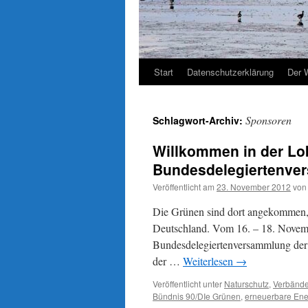
Start
Datenschutzerklärung
Der 
Sponsoren
Schlagwort-Archiv:
Willkommen in der Lob
Bundesdelegiertenve
Veröffentlicht am
23. November 2012
von
Die Grünen sind dort angekommen, w
Deutschland. Vom 16. – 18. Novemb
Bundesdelegiertenversammlung der 
der …
Weiterlesen
→
Veröffentlicht unter
Naturschutz
,
Verbänd
Bündnis 90/DIe Grünen
,
erneuerbare Ene