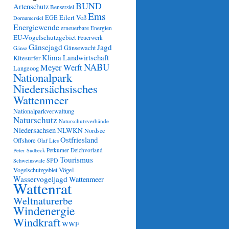
BUND
Artenschutz
Bensersiel
Ems
Eilert Voß
EGE
Dornumersiel
Energiewende
erneuerbare Energien
EU-Vogelschutzgebiet
Feuerwerk
Gänsejagd
Jagd
Gänsewacht
Gänse
Klima
Landwirtschaft
Kitesurfer
NABU
Meyer Werft
Langeoog
Nationalpark
Niedersächsisches
Wattenmeer
Nationalparkverwaltung
Naturschutz
Naturschutzverbände
Niedersachsen
NLWKN
Nordsee
Ostfriesland
Offshore
Olaf Lies
Petkumer Deichvorland
Peter Südbeck
Tourismus
SPD
Schweinswale
Vögel
Vogelschutzgebiet
Wasservogeljagd
Wattenmeer
Wattenrat
Weltnaturerbe
Windenergie
Windkraft
WWF