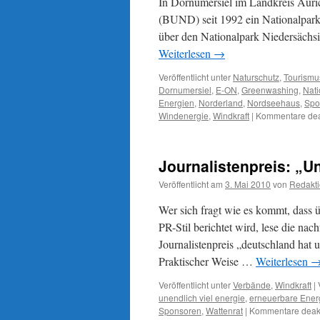
In Dornumersiel im Landkreis Auri
(BUND) seit 1992 ein Nationalpark
über den Nationalpark Niedersächs
Weiterlesen
→
Veröffentlicht unter
Naturschutz
,
Tourismu
Dornumersiel
,
E-ON
,
Greenwashing
,
Nati
Energien
,
Norderland
,
Nordseehaus
,
Spo
Windenergie
,
Windkraft
|
Kommentare deak
Journalistenpreis: „U
Veröffentlicht am
3. Mai 2010
von
Redakt
Wer sich fragt wie es kommt, dass 
PR-Stil berichtet wird, lese die na
Journalistenpreis „deutschland hat 
Praktischer Weise …
Weiterlesen
Veröffentlicht unter
Verbände
,
Windkraft
|
unendlich viel energie
,
erneuerbare Ener
Sponsoren
,
Wattenrat
|
Kommentare deakt