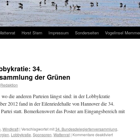
Wattenrat
Horst Stern
Impressum
Sonderseiten
Vogelinsel Memmer
bykratie: 34.
rsammlung der Grünen
Redaktion
o die anderen Parteien längst sind: in der Lobbykratie
er 2012 fand in der Eilenriedehalle von Hannover die 34.
Partei statt. Bemerkenswert das Poster am Eingangsbereich mit
e
,
Windkraft
|
Verschlagwortet mit
34. Bundesdelegiertenversammlung
,
für
rgien
,
Lobbykratie
,
Sponsoren
,
Wattenrat
|
Kommentare deaktiviert
Willkommen