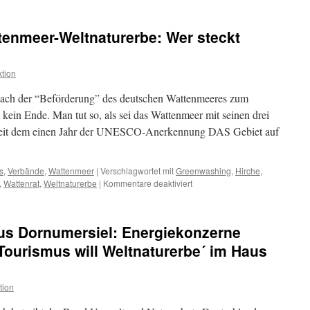
in
der
tenmeer-Weltnaturerbe: Wer steckt
Lobbykratie:
34.
Bundesdelegie
tion
der
Grünen
nach der “Beförderung” des deutschen Wattenmeeres zum
n Ende. Man tut so, als sei das Wattenmeer mit seinen drei
t seit dem einen Jahr der UNESCO-Anerkennung DAS Gebiet auf
s
,
Verbände
,
Wattenmeer
|
Verschlagwortet mit
Greenwashing
,
Hirche
,
für
,
Wattenrat
,
Weltnaturerbe
|
Kommentare deaktiviert
Die
IUCN
und
s Dornumersiel: Energiekonzerne
das
Wattenmeer-
 Tourismus will Weltnaturerbe´ im Haus
Weltnaturerbe:
Wer
steckt
tion
dahinter?