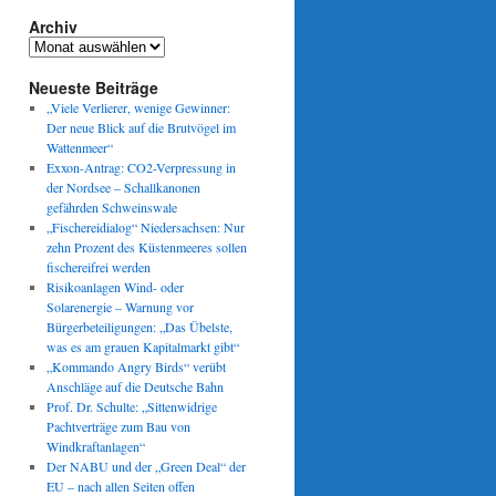
Archiv
Archiv
Neueste Beiträge
rtenversammlung
„Viele Verlierer, wenige Gewinner:
Der neue Blick auf die Brutvögel im
Wattenmeer“
Exxon-Antrag: CO2-Verpressung in
der Nordsee – Schallkanonen
gefährden Schweinswale
„Fischereidialog“ Niedersachsen: Nur
zehn Prozent des Küstenmeeres sollen
fischereifrei werden
Risikoanlagen Wind- oder
Solarenergie – Warnung vor
Bürgerbeteiligungen: „Das Übelste,
was es am grauen Kapitalmarkt gibt“
„Kommando Angry Birds“ verübt
Anschläge auf die Deutsche Bahn
Prof. Dr. Schulte: „Sittenwidrige
Pachtverträge zum Bau von
Windkraftanlagen“
Der NABU und der „Green Deal“ der
EU – nach allen Seiten offen