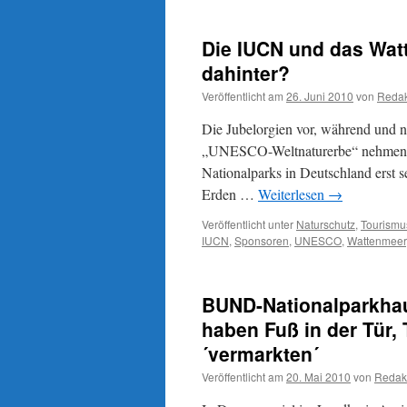
Die IUCN und das Wat
dahinter?
Veröffentlicht am
26. Juni 2010
von
Redak
Die Jubelorgien vor, während und 
„UNESCO-Weltnaturerbe“ nehmen kei
Nationalparks in Deutschland ers
Erden …
Weiterlesen
→
Veröffentlicht unter
Naturschutz
,
Tourismu
IUCN
,
Sponsoren
,
UNESCO
,
Wattenmeer
BUND-Nationalparkhau
haben Fuß in der Tür,
´vermarkten´
Veröffentlicht am
20. Mai 2010
von
Redak