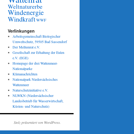
Weltnaturerbe
Windenergie
Windkraft
WWF
Verlinkungen
Arbeitsgemeinschaft Biologischer
Umweltschutz, 59505 Bad Sassendorf
Der Mellumrat e.V.
Gesellschaft zur Erhaltung der Eulen
e.V. (EGE)
Homepage der drei Wattenmeer-
Nationalparke
Klimanachrichten
Nationalpark Niedersächsisches
Wattenmeer
Naturschutzinitiative e.V.
NLWKN (Niedersächsischer
Landesbetrieb für Wasserwirtschaft,
Küsten- und Naturschutz)
Stolz präsentiert von WordPress.