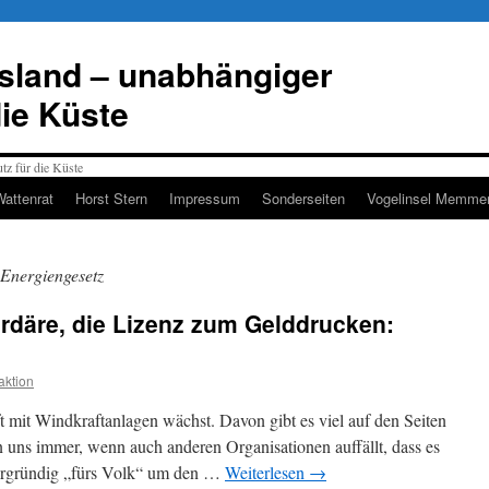
esland – unabhängiger
die Küste
Wattenrat
Horst Stern
Impressum
Sonderseiten
Vogelinsel Memmer
Energiengesetz
ardäre, die Lizenz zum Gelddrucken:
ktion
 mit Windkraftanlagen wächst. Davon gibt es viel auf den Seiten
n uns immer, wenn auch anderen Organisationen auffällt, dass es
dergründig „fürs Volk“ um den …
Weiterlesen
→