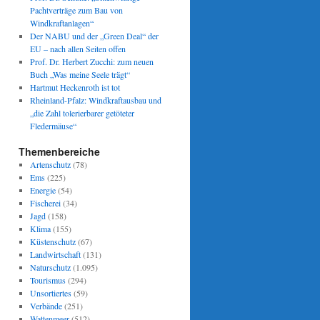
Pachtverträge zum Bau von
Windkraftanlagen“
Der NABU und der „Green Deal“ der
EU – nach allen Seiten offen
Prof. Dr. Herbert Zucchi: zum neuen
Buch „Was meine Seele trägt“
Hartmut Heckenroth ist tot
Rheinland-Pfalz: Windkraftausbau und
„die Zahl tolerierbarer getöteter
Fledermäuse“
Themenbereiche
Artenschutz
(78)
Ems
(225)
Energie
(54)
Fischerei
(34)
Jagd
(158)
Klima
(155)
Küstenschutz
(67)
Landwirtschaft
(131)
Naturschutz
(1.095)
Tourismus
(294)
Unsortiertes
(59)
Verbände
(251)
Wattenmeer
(512)