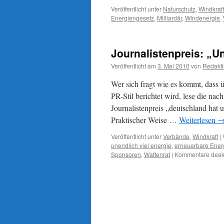
Veröffentlicht unter
Naturschutz
,
Windkraft
Energiengesetz
,
Milliardär
,
Windenergie
,
Journalistenpreis: „U
Veröffentlicht am
3. Mai 2010
von
Redakt
Wer sich fragt wie es kommt, dass 
PR-Stil berichtet wird, lese die na
Journalistenpreis „deutschland hat 
Praktischer Weise …
Weiterlesen
Veröffentlicht unter
Verbände
,
Windkraft
|
unendlich viel energie
,
erneuerbare Ener
Sponsoren
,
Wattenrat
|
Kommentare deakt