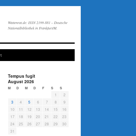
Wattenrat.de: ISSN 2199-881 – Deutsche
Nationalbibliothek in Frankfurt/M.
t
Tempus fugit
August 2026
M
D
M
D
F
S
S
1
2
3
4
5
6
7
8
9
10
11
12
13
14
15
16
17
18
19
20
21
22
23
24
25
26
27
28
29
30
31