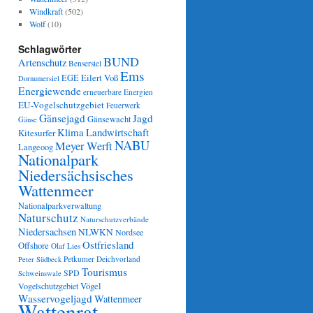
Windkraft
(502)
Wolf
(10)
Schlagwörter
BUND
Artenschutz
Bensersiel
Ems
Eilert Voß
EGE
Dornumersiel
Energiewende
erneuerbare Energien
EU-Vogelschutzgebiet
Feuerwerk
Gänsejagd
Jagd
Gänsewacht
Gänse
Klima
Landwirtschaft
Kitesurfer
NABU
Meyer Werft
Langeoog
Nationalpark
Niedersächsisches
Wattenmeer
Nationalparkverwaltung
Naturschutz
Naturschutzverbände
Niedersachsen
NLWKN
Nordsee
Ostfriesland
Offshore
Olaf Lies
Petkumer Deichvorland
Peter Südbeck
Tourismus
SPD
Schweinswale
Vögel
Vogelschutzgebiet
Wasservogeljagd
Wattenmeer
Wattenrat