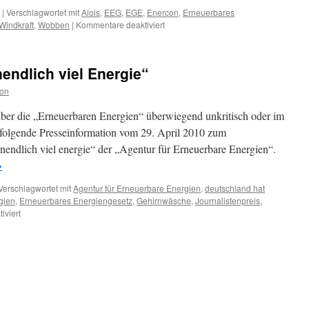
|
Verschlagwortet mit
Alois
,
EEG
,
EGE
,
Enercon
,
Erneuerbares
für
Windkraft
,
Wobben
|
Kommentare deaktiviert
Windkraft
macht
Milliardäre,
nendlich viel Energie“
die
Lizenz
ion
zum
Gelddrucken:
über die „Erneuerbaren Energien“ überwiegend unkritisch oder im
„Luja
chfolgende Presseinformation vom 29. April 2010 zum
sag
unendlich viel energie“ der „Agentur für Erneuerbare Energien“.
´
i!“
→
Verschlagwortet mit
Agentur für Erneuerbare Energien
,
deutschland hat
gien
,
Erneuerbares Energiengesetz
,
Gehirnwäsche
,
Journalistenpreis
,
für
iviert
Journalistenpreis:
„Unendlich
viel
Energie“