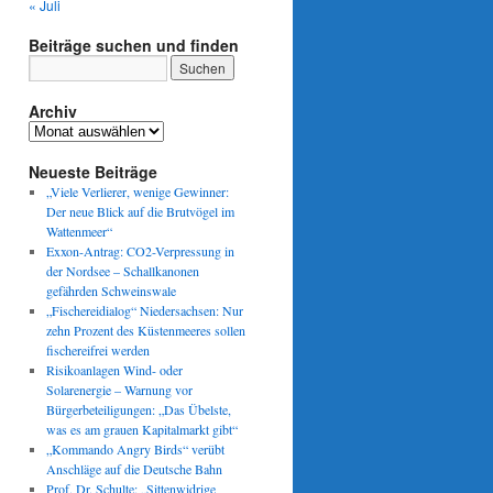
« Juli
Beiträge suchen und finden
Archiv
Archiv
Neueste Beiträge
„Viele Verlierer, wenige Gewinner:
Der neue Blick auf die Brutvögel im
Wattenmeer“
Exxon-Antrag: CO2-Verpressung in
der Nordsee – Schallkanonen
gefährden Schweinswale
„Fischereidialog“ Niedersachsen: Nur
zehn Prozent des Küstenmeeres sollen
fischereifrei werden
Risikoanlagen Wind- oder
Solarenergie – Warnung vor
Bürgerbeteiligungen: „Das Übelste,
was es am grauen Kapitalmarkt gibt“
„Kommando Angry Birds“ verübt
Anschläge auf die Deutsche Bahn
Prof. Dr. Schulte: „Sittenwidrige