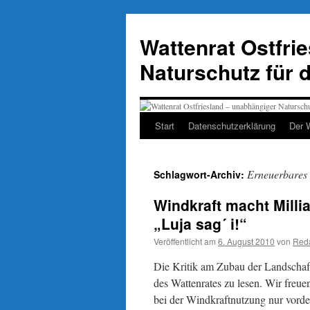
Zum
Inhalt
Wattenrat Ostfri
springen
Naturschutz für 
Start
Datenschutzerklärung
Der 
Erneuerbares 
Schlagwort-Archiv:
Windkraft macht Milli
„Luja sag´ i!“
Veröffentlicht am
6. August 2010
von
Reda
Die Kritik am Zubau der Landschaft
des Wattenrates zu lesen. Wir freue
bei der Windkraftnutzung nur vor