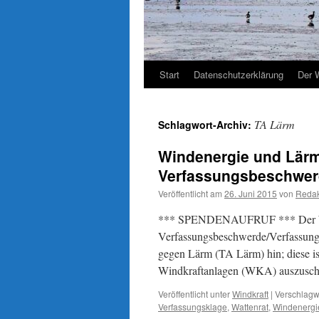
Start
Datenschutzerklärung
Der 
TA Lärm
Schlagwort-Archiv:
Windenergie und Lärm
Verfassungsbeschwe
Veröffentlicht am
26. Juni 2015
von
Redak
*** SPENDENAUFRUF *** Der Watten
Verfassungsbeschwerde/Verfassungs
gegen Lärm (TA Lärm) hin; diese is
Windkraftanlagen (WKA) auszusch
Veröffentlicht unter
Windkraft
|
Verschlagwo
Verfassungsklage
,
Wattenrat
,
Windenergi