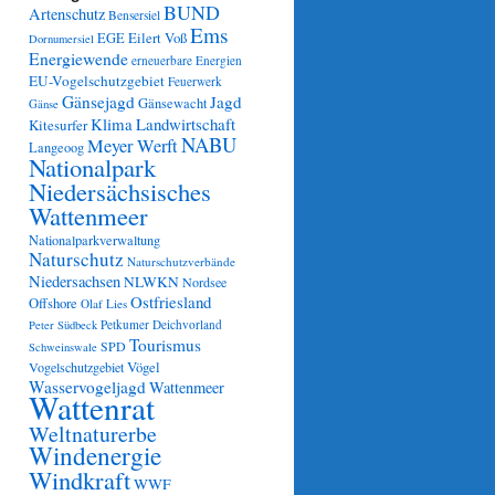
BUND
Artenschutz
Bensersiel
Ems
Eilert Voß
EGE
Dornumersiel
Energiewende
erneuerbare Energien
EU-Vogelschutzgebiet
Feuerwerk
Gänsejagd
Jagd
Gänsewacht
Gänse
Klima
Landwirtschaft
Kitesurfer
NABU
Meyer Werft
Langeoog
Nationalpark
Niedersächsisches
Wattenmeer
Nationalparkverwaltung
Naturschutz
Naturschutzverbände
Niedersachsen
NLWKN
Nordsee
Ostfriesland
Offshore
Olaf Lies
Petkumer Deichvorland
Peter Südbeck
Tourismus
SPD
Schweinswale
Vögel
Vogelschutzgebiet
Wasservogeljagd
Wattenmeer
Wattenrat
Weltnaturerbe
Windenergie
Windkraft
WWF