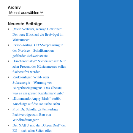
Archiv
Archiv
Neueste Beiträge
„Viele Verlierer, wenige Gewinner:
Der neue Blick auf die Brutvögel im
Wattenmeer“
Exxon-Antrag: CO2-Verpressung in
der Nordsee – Schallkanonen
gefährden Schweinswale
„Fischereidialog“ Niedersachsen: Nur
zehn Prozent des Küstenmeeres sollen
fischereifrei werden
Risikoanlagen Wind- oder
Solarenergie – Warnung vor
Bürgerbeteiligungen: „Das Übelste,
was es am grauen Kapitalmarkt gibt“
„Kommando Angry Birds“ verübt
Anschläge auf die Deutsche Bahn
Prof. Dr. Schulte: „Sittenwidrige
Pachtverträge zum Bau von
Windkraftanlagen“
Der NABU und der „Green Deal“ der
EU – nach allen Seiten offen