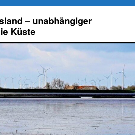
esland – unabhängiger
die Küste