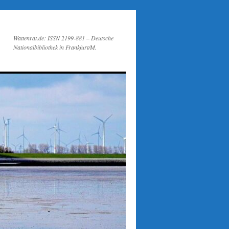
Wattenrat.de: ISSN 2199-881 – Deutsche
Nationalbibliothek in Frankfurt/M.