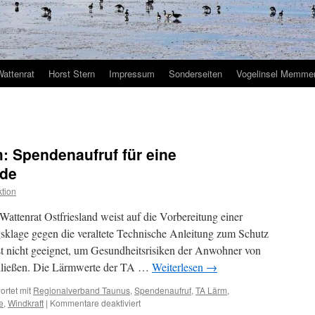
Wattenrat
Horst Stern
Impressum
Sonderseiten
Vogelinsel Memmer
: Spendenaufruf für eine
rde
tion
rat Ostfriesland weist auf die Vorbereitung einer
klage gegen die veraltete Technische Anleitung zum Schutz
t nicht geeignet, um Gesundheitsrisiken der Anwohner von
ließen. Die Lärmwerte der TA …
Weiterlesen
→
rtet mit
Regionalverband Taunus
,
Spendenaufruf
,
TA Lärm
,
für
e
,
Windkraft
|
Kommentare deaktiviert
Windenergie