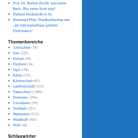
Prof. Dr. Herbert Zucchi: zum neuen
Buch „Was meine Seele trägt“
Hartmut Heckenroth ist tot
Rheinland-Pfalz: Windkraftausbau und
„die Zahl tolerierbarer getöteter
Fledermäuse“
Themenbereiche
Artenschutz
(78)
Ems
(225)
Energie
(54)
Fischerei
(34)
Jagd
(158)
Klima
(155)
Küstenschutz
(67)
Landwirtschaft
(131)
Naturschutz
(1.095)
Tourismus
(294)
Unsortiertes
(59)
Verbände
(251)
Wattenmeer
(512)
Windkraft
(502)
Wolf
(10)
Schlagwörter