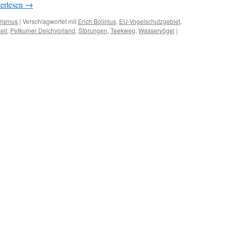
erlesen
→
rismus
|
Verschlagwortet mit
Erich Bolinius
,
EU-Vogelschutzgebiet
,
eit
,
Petkumer Deichvorland
,
Störungen
,
Teekweg
,
Wasservögel
|