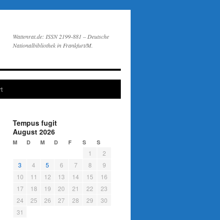
Wattenrat.de: ISSN 2199-881 – Deutsche
Nationalbibliothek in Frankfurt/M.
t
Tempus fugit
August 2026
M
D
M
D
F
S
S
1
2
3
4
5
6
7
8
9
10
11
12
13
14
15
16
17
18
19
20
21
22
23
24
25
26
27
28
29
30
31