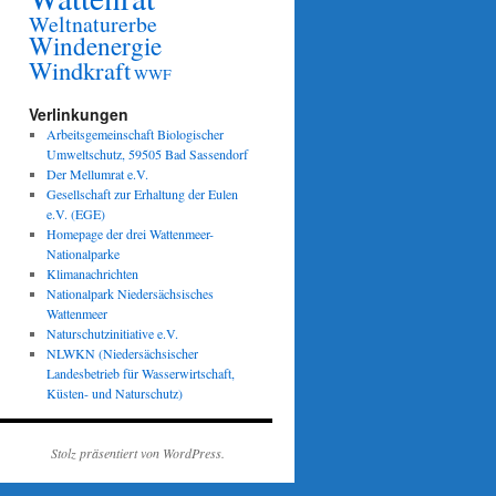
Weltnaturerbe
Windenergie
Windkraft
WWF
Verlinkungen
Arbeitsgemeinschaft Biologischer
Umweltschutz, 59505 Bad Sassendorf
Der Mellumrat e.V.
Gesellschaft zur Erhaltung der Eulen
e.V. (EGE)
Homepage der drei Wattenmeer-
Nationalparke
Klimanachrichten
Nationalpark Niedersächsisches
Wattenmeer
Naturschutzinitiative e.V.
NLWKN (Niedersächsischer
Landesbetrieb für Wasserwirtschaft,
Küsten- und Naturschutz)
Stolz präsentiert von WordPress.