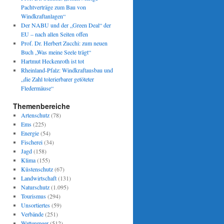
Pachtverträge zum Bau von
Windkraftanlagen“
Der NABU und der „Green Deal“ der
EU – nach allen Seiten offen
Prof. Dr. Herbert Zucchi: zum neuen
Buch „Was meine Seele trägt“
Hartmut Heckenroth ist tot
Rheinland-Pfalz: Windkraftausbau und
„die Zahl tolerierbarer getöteter
Fledermäuse“
Themenbereiche
Artenschutz
(78)
Ems
(225)
Energie
(54)
Fischerei
(34)
Jagd
(158)
Klima
(155)
Küstenschutz
(67)
Landwirtschaft
(131)
Naturschutz
(1.095)
Tourismus
(294)
Unsortiertes
(59)
Verbände
(251)
Wattenmeer
(512)