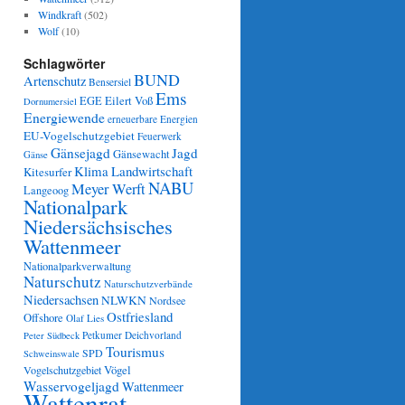
Windkraft
(502)
Wolf
(10)
Schlagwörter
BUND
Artenschutz
Bensersiel
Ems
Eilert Voß
EGE
Dornumersiel
Energiewende
erneuerbare Energien
EU-Vogelschutzgebiet
Feuerwerk
Gänsejagd
Jagd
Gänsewacht
Gänse
Klima
Landwirtschaft
Kitesurfer
NABU
Meyer Werft
Langeoog
Nationalpark
Niedersächsisches
Wattenmeer
Nationalparkverwaltung
Naturschutz
Naturschutzverbände
Niedersachsen
NLWKN
Nordsee
Ostfriesland
Offshore
Olaf Lies
Petkumer Deichvorland
Peter Südbeck
Tourismus
SPD
Schweinswale
Vögel
Vogelschutzgebiet
Wasservogeljagd
Wattenmeer
Wattenrat