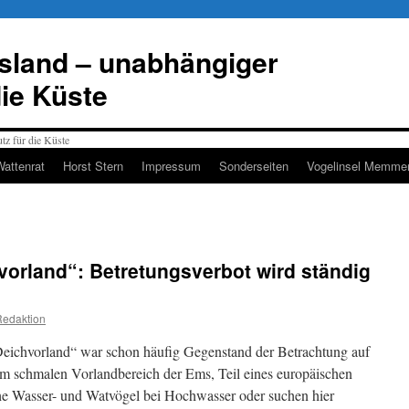
esland – unabhängiger
die Küste
Wattenrat
Horst Stern
Impressum
Sonderseiten
Vogelinsel Memmer
orland“: Betretungsverbot wird ständig
Redaktion
eichvorland“ war schon häufig Gegenstand der Betrachtung auf
sem schmalen Vorlandbereich der Ems, Teil eines europäischen
che Wasser- und Watvögel bei Hochwasser oder suchen hier