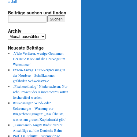
« Juli
Beiträge suchen und finden
Archiv
Archiv
Neueste Beiträge
„Viele Verlierer, wenige Gewinner:
Der neue Blick auf die Brutvögel im
Wattenmeer“
Exxon-Antrag: CO2-Verpressung in
der Nordsee – Schallkanonen
gefährden Schweinswale
„Fischereidialog“ Niedersachsen: Nur
zehn Prozent des Küstenmeeres sollen
fischereifrei werden
Risikoanlagen Wind- oder
Solarenergie – Warnung vor
Bürgerbeteiligungen: „Das Übelste,
was es am grauen Kapitalmarkt gibt“
„Kommando Angry Birds“ verübt
Anschläge auf die Deutsche Bahn
Prof. Dr. Schulte: „Sittenwidrige