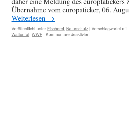
daher eine Meldung des europtatickers
Übernahme vom europaticker, 06. Aug
Weiterlesen
→
Veröffentlicht unter
Fischerei
,
Naturschutz
|
Verschlagwortet mit
für
Wattenrat
,
WWF
|
Kommentare deaktiviert
Geisternetze
im
Meer:
gemeinsames
Projekt
vom
WWF
und
der
Firma
Tönsmeier