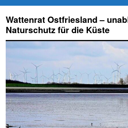
Zum
Inhalt
Wattenrat Ostfriesland – una
springen
Naturschutz für die Küste