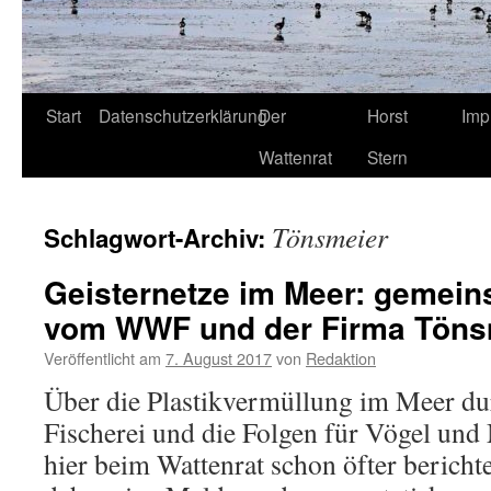
Start
Datenschutzerklärung
Der
Horst
Imp
Wattenrat
Stern
Tönsmeier
Schlagwort-Archiv:
Geisternetze im Meer: gemein
vom WWF und der Firma Töns
Veröffentlicht am
7. August 2017
von
Redaktion
Über die Plastikvermüllung im Meer dur
Fischerei und die Folgen für Vögel un
hier beim Wattenrat schon öfter berich