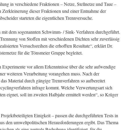
ilung in verschiedene Fraktionen – Netze, Stellnetze und Taue –
 Zerkleinerung dieser Fraktionen und einer Entnahme der
abscheider starteten die eigentlichen Trennversuche.
s mit dem sogenannten Schwimm- / Sink- Verfahren durchgeführt.
 Trennung von Stoffen mit verschiedenen Dichten sehr zuverlässig
ealisierten Versuchsreihen die erhofften Resultate“, erklärt Dr.
sternetze für die Tönsmeier Gruppe begleitet.
 Experimente vor allem Erkenntnisse über die sehr aufwendige
iner weiteren Verarbeitung vorangehen muss. Nach der
das Material durch gängige Trennverfahren so aufbereitet
ecyclingverfahren infrage kommt. Welche Verwertungsart sich
n eignet, soll im zweiten Halbjahr ermittelt werden“, so Krüger
Projektbeteiligten Einigkeit – passen die durchgeführten Tests in
 aus den umweltpolitischen Herausforderungen ergibt. Das Thema
chen als eine zentrale Bedrohung identifiziert, für die