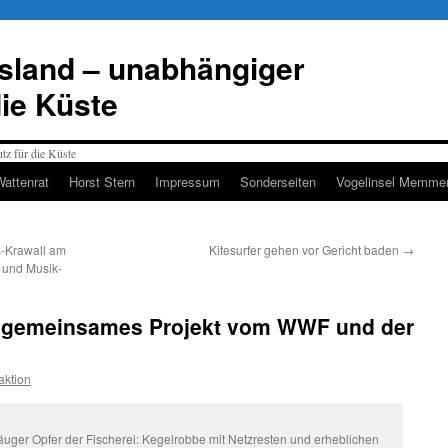
esland – unabhängiger
die Küste
Wattenrat
Horst Stern
Impressum
Sonderseiten
Vogelinsel Memmer
-Krawall am
Kitesurfer gehen vor Gericht baden
→
 und Musik-
: gemeinsames Projekt vom WWF und der
ktion
uger Opfer der Fischerei: Kegelrobbe mit Netzresten und erheblichen