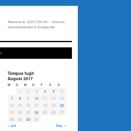
Wattenrat.de: ISSN 2199-881 – Deutsche
Nationalbibliothek in Frankfurt/M.
t
Tempus fugit
August 2017
M
D
M
D
F
S
S
1
2
3
4
5
6
7
8
9
10
11
12
13
14
15
16
17
18
19
20
21
22
23
24
25
26
27
28
29
30
31
« Juli
Sep. »