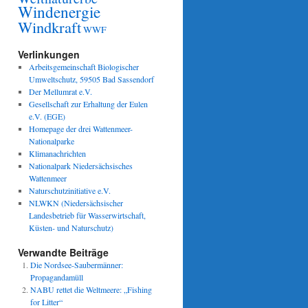
Windenergie
Windkraft
WWF
Verlinkungen
Arbeitsgemeinschaft Biologischer
Umweltschutz, 59505 Bad Sassendorf
Der Mellumrat e.V.
Gesellschaft zur Erhaltung der Eulen
e.V. (EGE)
Homepage der drei Wattenmeer-
Nationalparke
Klimanachrichten
Nationalpark Niedersächsisches
Wattenmeer
Naturschutzinitiative e.V.
NLWKN (Niedersächsischer
Landesbetrieb für Wasserwirtschaft,
Küsten- und Naturschutz)
Verwandte Beiträge
Die Nordsee-Saubermänner:
Propagandamüll
NABU rettet die Weltmeere: „Fishing
for Litter“