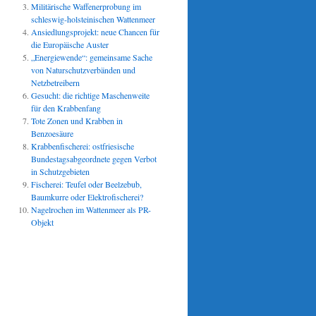
Militärische Waffenerprobung im
schleswig-holsteinischen Wattenmeer
Ansiedlungsprojekt: neue Chancen für
die Europäische Auster
„Energiewende“: gemeinsame Sache
von Naturschutzverbänden und
Netzbetreibern
Gesucht: die richtige Maschenweite
für den Krabbenfang
Tote Zonen und Krabben in
Benzoesäure
Krabbenfischerei: ostfriesische
Bundestagsabgeordnete gegen Verbot
in Schutzgebieten
Fischerei: Teufel oder Beelzebub,
Baumkurre oder Elektrofischerei?
Nagelrochen im Wattenmeer als PR-
Objekt