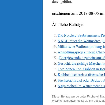
durchgeführt.
erschienen am: 2017-08-06 im 
Ähnliche Beiträge:
Die Nordsee-Saubermänner: Pr
NABU rettet die Weltmeere: „Fis
Militärische Waffenerprobung i
Ansiedlungsprojekt: neue Chanc
„Energiewende“: gemeinsame S
Gesucht: die richtige Maschenw
Tote Zonen und Krabben in Be
Krabbenfischerei: ostfriesisch
Fischerei: Teufel oder Beelzebu
Nagelrochen im Wattenmeer al
Dieser Beitrag wurde unter
Fischerei
,
Nat
WWF
verschlagwortet. Setze ein Lesezei