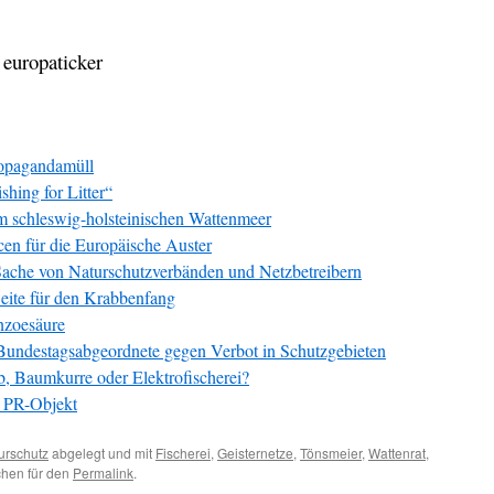
europaticker
opagandamüll
hing for Litter“
m schleswig-holsteinischen Wattenmeer
en für die Europäische Auster
ache von Naturschutzverbänden und Netzbetreibern
eite für den Krabbenfang
nzoesäure
e Bundestagsabgeordnete gegen Verbot in Schutzgebieten
b, Baumkurre oder Elektrofischerei?
s PR-Objekt
urschutz
abgelegt und mit
Fischerei
,
Geisternetze
,
Tönsmeier
,
Wattenrat
,
chen für den
Permalink
.