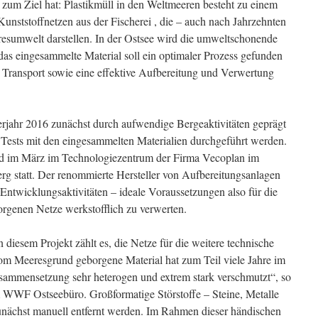
um Ziel hat: Plastikmüll in den Weltmeeren besteht zu einem
 Kunststoffnetzen aus der Fischerei , die – auch nach Jahrzehnten
esumwelt darstellen. In der Ostsee wird die umweltschonende
das eingesammelte Material soll ein optimaler Prozess gefunden
 Transport sowie eine effektive Aufbereitung und Verwertung
ahr 2016 zunächst durch aufwendige Bergeaktivitäten geprägt
Tests mit den eingesammelten Materialien durchgeführt werden.
nd im März im Technologiezentrum der Firma Vecoplan im
rg statt. Der renommierte Hersteller von Aufbereitungsanlagen
Entwicklungsaktivitäten – ideale Voraussetzungen also für die
rgenen Netze werkstofflich zu verwerten.
diesem Projekt zählt es, die Netze für die weitere technische
om Meeresgrund geborgene Material hat zum Teil viele Jahre im
Zusammensetzung sehr heterogen und extrem stark verschmutzt“, so
m WWF Ostseebüro. Großformatige Störstoffe – Steine, Metalle
unächst manuell entfernt werden. Im Rahmen dieser händischen