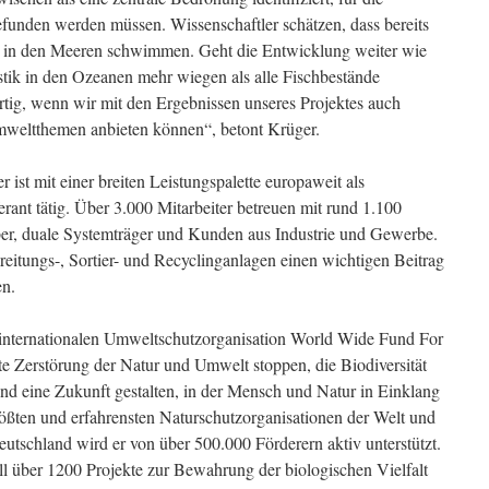
funden werden müssen. Wissenschaftler schätzen, dass bereits
k in den Meeren schwimmen. Geht die Entwicklung weiter wie
stik in den Ozeanen mehr wiegen als alle Fischbestände
tig, wenn wir mit den Ergebnissen unseres Projektes auch
mweltthemen anbieten können“, betont Krüger.
st mit einer breiten Leistungspalette europaweit als
erant tätig. Über 3.000 Mitarbeiter betreuen mit rund 1.100
r, duale Systemträger und Kunden aus Industrie und Gewerbe.
reitungs-, Sortier- und Recyclinganlagen einen wichtigen Beitrag
en.
internationalen Umweltschutzorganisation World Wide Fund For
e Zerstörung der Natur und Umwelt stoppen, die Biodiversität
d eine Zukunft gestalten, in der Mensch und Natur in Einklang
größten und erfahrensten Naturschutzorganisationen der Welt und
eutschland wird er von über 500.000 Förderern aktiv unterstützt.
 über 1200 Projekte zur Bewahrung der biologischen Vielfalt