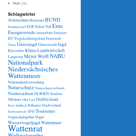
Wolf
(10)
Schlagwörter
BUND
Artenschutz
Bensersiel
Ems
Eilert Voß
EGE
Dornumersiel
Energiewende
erneuerbare Energien
EU-Vogelschutzgebiet
Feuerwerk
Gänsejagd
Jagd
Gänsewacht
Gänse
Klima
Landwirtschaft
Kitesurfer
NABU
Meyer Werft
Langeoog
Nationalpark
Niedersächsisches
Wattenmeer
Nationalparkverwaltung
Naturschutz
Naturschutzverbände
Niedersachsen
NLWKN
Nordsee
Ostfriesland
Offshore
Olaf Lies
Petkumer Deichvorland
Peter Südbeck
Tourismus
SPD
Schweinswale
Vögel
Vogelschutzgebiet
Wasservogeljagd
Wattenmeer
Wattenrat
Weltnaturerbe