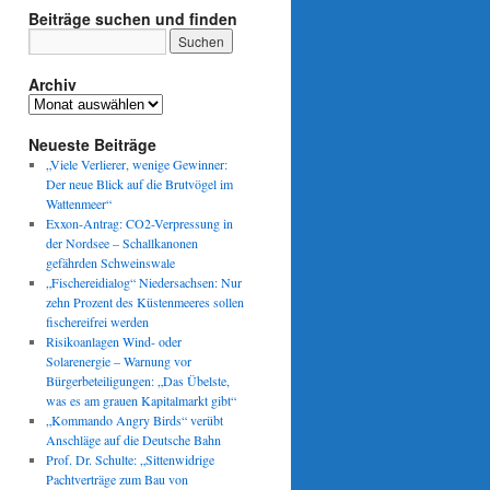
Beiträge suchen und finden
Archiv
Archiv
Neueste Beiträge
„Viele Verlierer, wenige Gewinner:
Der neue Blick auf die Brutvögel im
Wattenmeer“
Exxon-Antrag: CO2-Verpressung in
der Nordsee – Schallkanonen
gefährden Schweinswale
„Fischereidialog“ Niedersachsen: Nur
zehn Prozent des Küstenmeeres sollen
fischereifrei werden
Risikoanlagen Wind- oder
Solarenergie – Warnung vor
Bürgerbeteiligungen: „Das Übelste,
was es am grauen Kapitalmarkt gibt“
„Kommando Angry Birds“ verübt
Anschläge auf die Deutsche Bahn
Prof. Dr. Schulte: „Sittenwidrige
Pachtverträge zum Bau von