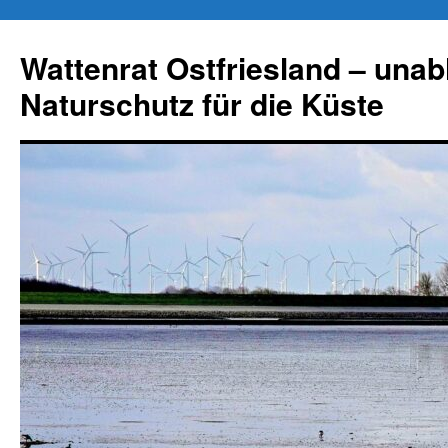
Zum
Inhalt
Wattenrat Ostfriesland – una
springen
Naturschutz für die Küste