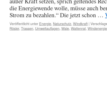
außer Kraft setzen, sprich geltendes Rec
die Energiewende wolle, müsse auch bere
Strom zu bezahlen.“ Die jetzt schon …
Veröffentlicht unter
Energie
,
Naturschutz
,
Windkraft
|
Verschlagw
Rösler
,
Trassen
,
Umweltauflagen
,
Wale
,
Wattenrat
,
Windenergie