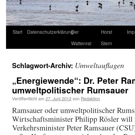
Start
Datenschutzerklärung
Der
Horst
Imp
Wattenrat
Stern
Umweltauflagen
Schlagwort-Archiv:
„Energiewende“: Dr. Peter Ra
umweltpolitischer Rumsauer
Veröffentlicht am
27. Juni 2012
von
Redaktion
Ramsauer oder umweltpolitischer Rums
Wirtschaftsminister Philipp Rösler will
Verkehrsminister Peter Ramsauer (CSU