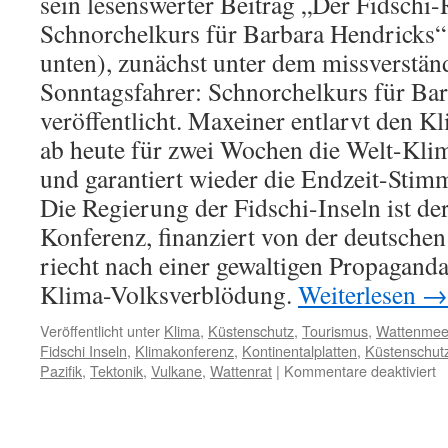
sein lesenswerter Beitrag „Der Fidschi-
Schnorchelkurs für Barbara Hendricks“
unten), zunächst unter dem missverständ
Sonntagsfahrer: Schnorchelkurs für Ba
veröffentlicht. Maxeiner entlarvt den K
ab heute für zwei Wochen die Welt-Klim
und garantiert wieder die Endzeit-Sti
Die Regierung der Fidschi-Inseln ist de
Konferenz, finanziert von der deutsche
riecht nach einer gewaltigen Propagan
Klima-Volksverblödung.
Weiterlesen
→
Veröffentlicht unter
Klima
,
Küstenschutz
,
Tourismus
,
Wattenmee
Fidschi Inseln
,
Klimakonferenz
,
Kontinentalplatten
,
Küstenschut
fü
Pazifik
,
Tektonik
,
Vulkane
,
Wattenrat
|
Kommentare deaktiviert
K
in
B