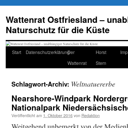
Zum
Inhalt
Wattenrat Ostfriesland – una
springen
Naturschutz für die Küste
Start
Datenschutzerklärung
Der
Horst
Imp
Wattenrat
Stern
Weltnatuererbe
Schlagwort-Archiv:
Nearshore-Windpark Norderg
Nationalpark Niedersächsisc
Veröffentlicht am
1. Oktober 2016
von
Redaktion
Weitgehend unbemerkt von der Medienb