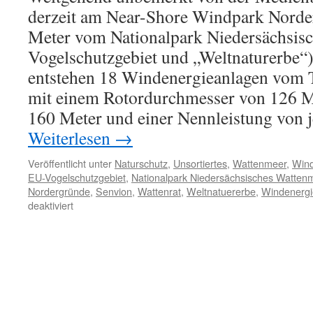
derzeit am Near-Shore Windpark Norde
Meter vom Nationalpark Niedersächsis
Vogelschutzgebiet und „Weltnaturerbe“)
entstehen 18 Windenergieanlagen vom
mit einem Rotordurchmesser von 126 M
160 Meter und einer Nennleistung von 
Weiterlesen
→
Veröffentlicht unter
Naturschutz
,
Unsortiertes
,
Wattenmeer
,
Wind
EU-Vogelschutzgebiet
,
Nationalpark Niedersächsisches Watten
Nordergründe
,
Senvion
,
Wattenrat
,
Weltnatuererbe
,
Windenergi
für
deaktiviert
Nearshore-
Windpark
Nordergründe
wächst
am
Nationalpark
Niedersächsisches