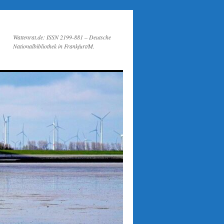
Wattenrat.de: ISSN 2199-881 – Deutsche
Nationalbibliothek in Frankfurt/M.