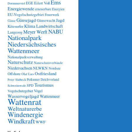
Ems
Eilert Voß
EGE
Dornumersiel
Energiewende
erneuerbare Energien
EU-Vogelschutzgebiet
Feuerwerk
Gänsejagd
Jagd
Gänsewacht
Gänse
Klima
Landwirtschaft
Kitesurfer
NABU
Meyer Werft
Langeoog
Nationalpark
Niedersächsisches
Wattenmeer
Nationalparkverwaltung
Naturschutz
Naturschutzverbände
Niedersachsen
NLWKN
Nordsee
Ostfriesland
Offshore
Olaf Lies
Petkumer Deichvorland
Peter Südbeck
Tourismus
SPD
Schweinswale
Vögel
Vogelschutzgebiet
Wasservogeljagd
Wattenmeer
Wattenrat
Weltnaturerbe
Windenergie
Windkraft
WWF