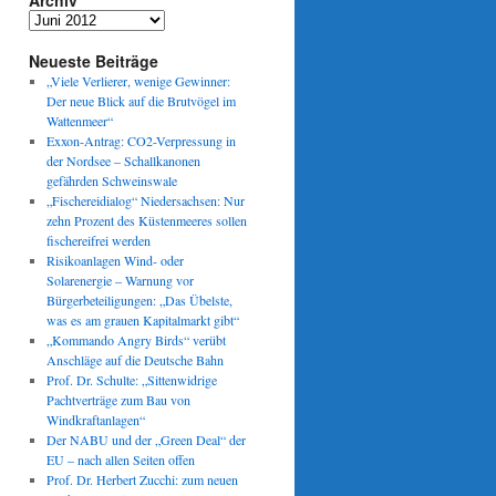
Archiv
Archiv
Neueste Beiträge
„Viele Verlierer, wenige Gewinner:
Der neue Blick auf die Brutvögel im
Wattenmeer“
Exxon-Antrag: CO2-Verpressung in
der Nordsee – Schallkanonen
gefährden Schweinswale
„Fischereidialog“ Niedersachsen: Nur
zehn Prozent des Küstenmeeres sollen
fischereifrei werden
Risikoanlagen Wind- oder
Solarenergie – Warnung vor
Bürgerbeteiligungen: „Das Übelste,
was es am grauen Kapitalmarkt gibt“
„Kommando Angry Birds“ verübt
Anschläge auf die Deutsche Bahn
Prof. Dr. Schulte: „Sittenwidrige
Pachtverträge zum Bau von
Windkraftanlagen“
Der NABU und der „Green Deal“ der
EU – nach allen Seiten offen
Prof. Dr. Herbert Zucchi: zum neuen