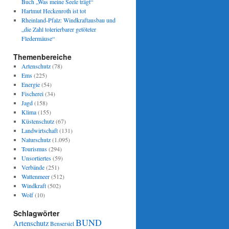
Buch „Was meine Seele trägt“
Hartmut Heckenroth ist tot
Rheinland-Pfalz: Windkraftausbau und
„die Zahl tolerierbarer getöteter
Fledermäuse“
Themenbereiche
Artenschutz
(78)
Ems
(225)
Energie
(54)
Fischerei
(34)
Jagd
(158)
Klima
(155)
Küstenschutz
(67)
Landwirtschaft
(131)
Naturschutz
(1.095)
Tourismus
(294)
Unsortiertes
(59)
Verbände
(251)
Wattenmeer
(512)
Windkraft
(502)
Wolf
(10)
Schlagwörter
BUND
Artenschutz
Bensersiel