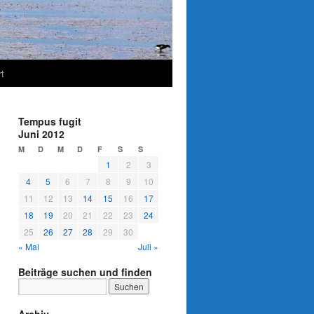
t
Tempus fugit
Juni 2012
M
D
M
D
F
S
S
1
2
3
4
5
6
7
8
9
10
11
12
13
14
15
16
17
18
19
20
21
22
23
24
25
26
27
28
29
30
« Mai
Juli »
Beiträge suchen und finden