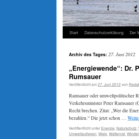
Start
Datenschutzerklärung
Der 
27. Juni 2012
Archiv des Tages:
„Energiewende“: Dr. P
Rumsauer
Veröffentlicht am
27. Juni 2012
von
Redak
Ramsauer oder umweltpolitischer R
Verkehrsminister Peter Ramsauer (
Recht brechen. Zitat: „Wer die Ene
bezahlen.“ Die jetzt schon …
Weite
Veröffentlicht unter
Energie
,
Naturschutz
,
Umweltauflagen
,
Wale
,
Wattenrat
,
Winden