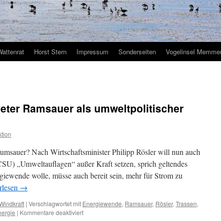
Wattenrat
Horst Stern
Impressum
Sonderseiten
Vogelinsel Memmer
eter Ramsauer als umweltpolitischer
tion
umsauer? Nach Wirtschaftsminister Philipp Rösler will nun auch
CSU) „Umweltauflagen“ außer Kraft setzen, sprich geltendes
rgiewende wolle, müsse auch bereit sein, mehr für Strom zu
rlesen
→
Windkraft
|
Verschlagwortet mit
Energiewende
,
Ramsauer
,
Rösler
,
Trassen
,
für
ergie
|
Kommentare deaktiviert
„Energiewende“: