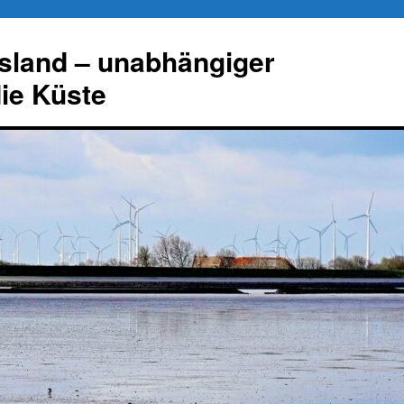
esland – unabhängiger
die Küste