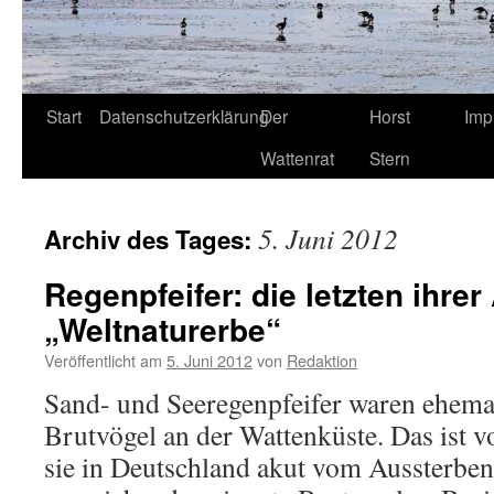
Start
Datenschutzerklärung
Der
Horst
Imp
Wattenrat
Stern
5. Juni 2012
Archiv des Tages:
Regenpfeifer: die letzten ihrer
„Weltnaturerbe“
Veröffentlicht am
5. Juni 2012
von
Redaktion
Sand- und Seeregenpfeifer waren ehemal
Brutvögel an der Wattenküste. Das ist v
sie in Deutschland akut vom Aussterben