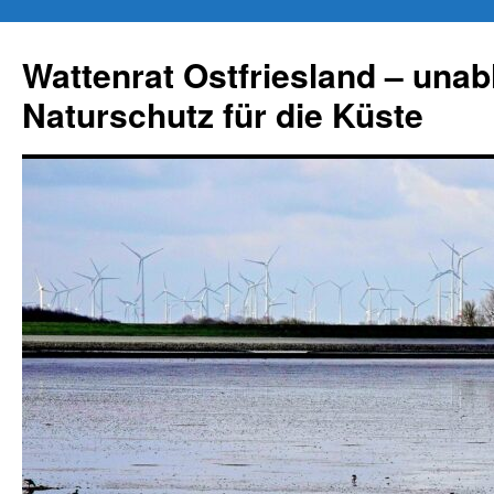
Zum
Inhalt
Wattenrat Ostfriesland – una
springen
Naturschutz für die Küste