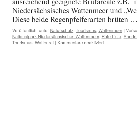
ausreichend geeignete Brutareale z.B. 
Niedersächsisches Wattenmeer und „Wel
Diese beide Regenpfeiferarten brüten 
Veröffentlicht unter
Naturschutz
,
Tourismus
,
Wattenmeer
|
Versc
Nationalpark Niedersächsisches Wattenmeer
,
Rote Liste
,
Sandre
für
Tourismus
,
Wattenrat
|
Kommentare deaktiviert
Regenpfeifer:
die
letzten
ihrer
Art
im
„Weltnaturerbe“