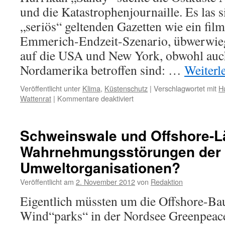
und die Katastrophenjournaille. Es las si
„seriös“ geltenden Gazetten wie ein fil
Emmerich-Endzeit-Szenario, übwerwie
auf die USA und New York, obwohl auc
Nordamerika betroffen sind: …
Weiterl
Veröffentlicht unter
Klima
,
Küstenschutz
|
Verschlagwortet mit
H
für
Wattenrat
|
Kommentare deaktiviert
Hurrikan
„Sandy“:
alles
Schweinswale und Offshore-L
relativ,
Wahrnehmungsstörungen der
kein
„Klima“,
Umweltorganisationen?
nur
Wetter
Veröffentlicht am
2. November 2012
von
Redaktion
Eigentlich müssten um die Offshore-Bau
Wind“parks“ in der Nordsee Greenpeac