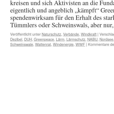
kreisen und sich Aktivisten an die Fun
eigentlich und angeblich „kämpft“ Gree
spendenwirksam für den Erhalt des star
Tümmlers oder Schweinswals, aber nu
Veröffentlicht unter
Naturschutz
,
Verbände
,
Windkraft
|
Verschla
Dezibel
,
DUH
,
Greenpeace
,
Lärm
,
Lärmschutz
,
NABU
,
Nordsee
Schweinswale
,
Wattenrat
,
Windenergie
,
WWF
|
Kommentare dea