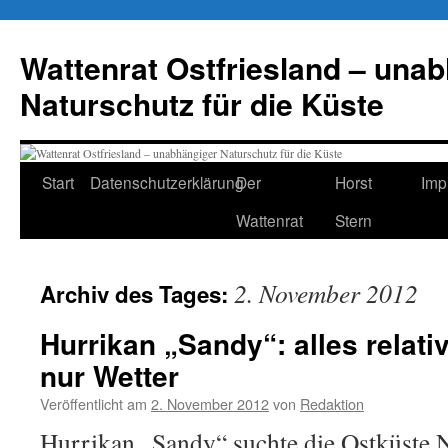
Zum
Inhalt
Wattenrat Ostfriesland – una
springen
Naturschutz für die Küste
Start
Datenschutzerklärung
Der
Horst
Imp
Wattenrat
Stern
2. November 2012
Archiv des Tages:
Hurrikan „Sandy“: alles relativ
nur Wetter
Veröffentlicht am
2. November 2012
von
Redaktion
Hurrikan „Sandy“ suchte die Ostküste