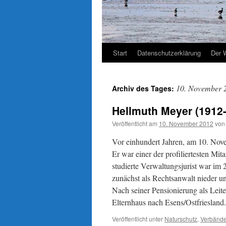
Start
Datenschutzerklärung
Der 
10. November 
Archiv des Tages:
Hellmuth Meyer (1912
Veröffentlicht am
10. November 2012
von
Vor einhundert Jahren, am 10. No
Er war einer der profiliertesten Mit
studierte Verwaltungsjurist war im 
zunächst als Rechtsanwalt nieder u
Nach seiner Pensionierung als Leit
Elternhaus nach Esens/Ostfriesland
Veröffentlicht unter
Naturschutz
,
Verbänd