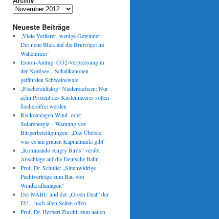
Archiv
Archiv
Neueste Beiträge
„Viele Verlierer, wenige Gewinner:
Der neue Blick auf die Brutvögel im
Wattenmeer“
Exxon-Antrag: CO2-Verpressung in
der Nordsee – Schallkanonen
gefährden Schweinswale
„Fischereidialog“ Niedersachsen: Nur
zehn Prozent des Küstenmeeres sollen
fischereifrei werden
Risikoanlagen Wind- oder
Solarenergie – Warnung vor
Bürgerbeteiligungen: „Das Übelste,
was es am grauen Kapitalmarkt gibt“
„Kommando Angry Birds“ verübt
Anschläge auf die Deutsche Bahn
Prof. Dr. Schulte: „Sittenwidrige
Pachtverträge zum Bau von
Windkraftanlagen“
Der NABU und der „Green Deal“ der
EU – nach allen Seiten offen
Prof. Dr. Herbert Zucchi: zum neuen