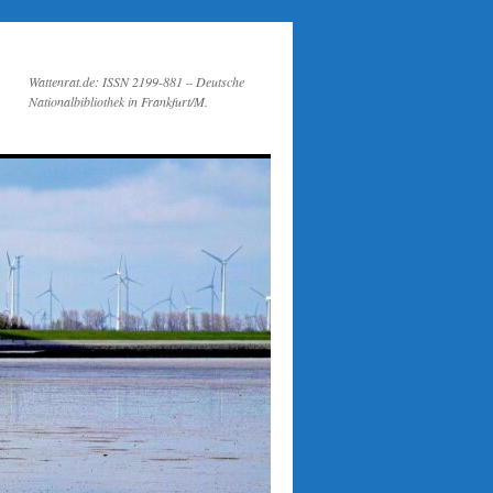
Wattenrat.de: ISSN 2199-881 – Deutsche
Nationalbibliothek in Frankfurt/M.