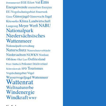
Ems
Eilert Voß
EGE
Dornumersiel
Energiewende
erneuerbare Energien
EU-Vogelschutzgebiet
Feuerwerk
Gänsejagd
Jagd
Gänsewacht
Gänse
Klima
Landwirtschaft
Kitesurfer
NABU
Meyer Werft
Langeoog
Nationalpark
Niedersächsisches
Wattenmeer
Nationalparkverwaltung
Naturschutz
Naturschutzverbände
Niedersachsen
NLWKN
Nordsee
Ostfriesland
Offshore
Olaf Lies
Petkumer Deichvorland
Peter Südbeck
Tourismus
SPD
Schweinswale
Vögel
Vogelschutzgebiet
Wasservogeljagd
Wattenmeer
Wattenrat
Weltnaturerbe
Windenergie
Windkraft
WWF