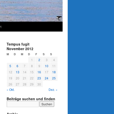
t
Tempus fugit
November 2012
M
D
M
D
F
S
S
1
2
3
4
5
6
7
8
9
10
11
12
13
14
15
16
17
18
19
20
21
22
23
24
25
26
27
28
29
30
« Okt.
Dez. »
Beiträge suchen und finden