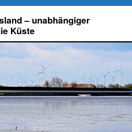
esland – unabhängiger
die Küste