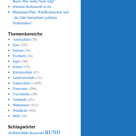
Buch „Was meine Seele trägt“
Hartmut Heckenroth ist tot
Rheinland-Pfalz: Windkraftausbau und
„die Zahl tolerierbarer getöteter
Fledermäuse“
Themenbereiche
Artenschutz
(78)
Ems
(225)
Energie
(54)
Fischerei
(34)
Jagd
(158)
Klima
(155)
Küstenschutz
(67)
Landwirtschaft
(131)
Naturschutz
(1.095)
Tourismus
(294)
Unsortiertes
(59)
Verbände
(251)
Wattenmeer
(512)
Windkraft
(502)
Wolf
(10)
Schlagwörter
BUND
Artenschutz
Bensersiel