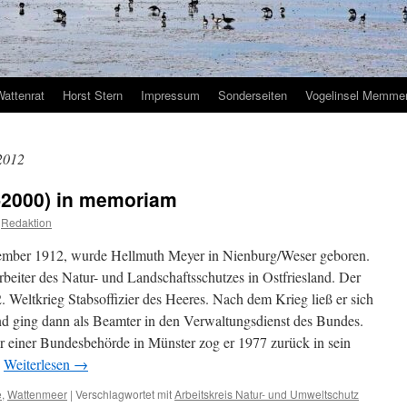
Wattenrat
Horst Stern
Impressum
Sonderseiten
Vogelinsel Memmer
2012
-2000) in memoriam
Redaktion
vember 1912, wurde Hellmuth Meyer in Nienburg/Weser geboren.
arbeiter des Natur- und Landschaftsschutzes in Ostfriesland. Der
2. Weltkrieg Stabsoffizier des Heeres. Nach dem Krieg ließ er sich
nd ging dann als Beamter in den Verwaltungsdienst des Bundes.
er einer Bundesbehörde in Münster zog er 1977 zurück in sein
.
Weiterlesen
→
e
,
Wattenmeer
|
Verschlagwortet mit
Arbeitskreis Natur- und Umweltschutz