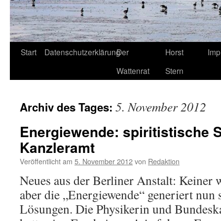
Start
Datenschutzerklärung
Der
Horst
Imp
Wattenrat
Stern
5. November 2012
Archiv des Tages:
Energiewende: spiritistische 
Kanzleramt
Veröffentlicht am
5. November 2012
von
Redaktion
Neues aus der Berliner Anstalt: Keiner w
aber die „Energiewende“ generiert nun s
Lösungen. Die Physikerin und Bundeska