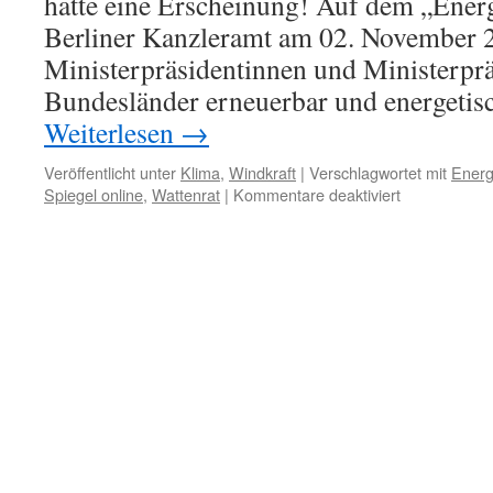
hatte eine Erscheinung! Auf dem „Energ
Berliner Kanzleramt am 02. November 2
Ministerpräsidentinnen und Ministerprä
Bundesländer erneuerbar und energetisc
Weiterlesen
→
Veröffentlicht unter
Klima
,
Windkraft
|
Verschlagwortet mit
Ener
für
Spiegel online
,
Wattenrat
|
Kommentare deaktiviert
Energiewend
spiritistische
Sitzung
im
Kanzleramt