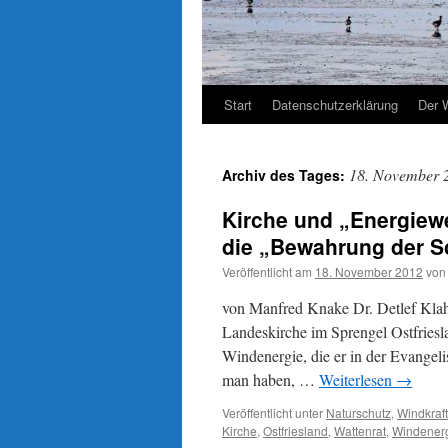
Start
Datenschutzerklärung
Der 
18. November 
Archiv des Tages:
Kirche und „Energiew
die „Bewahrung der S
Veröffentlicht am
18. November 2012
von
von Manfred Knake Dr. Detlef Klahr
Landeskirche im Sprengel Ostfriesl
Windenergie, die er in der Evangel
man haben, …
Weiterlesen
→
Veröffentlicht unter
Naturschutz
,
Windkraft
Kirche
,
Ostfriesland
,
Wattenrat
,
Windener