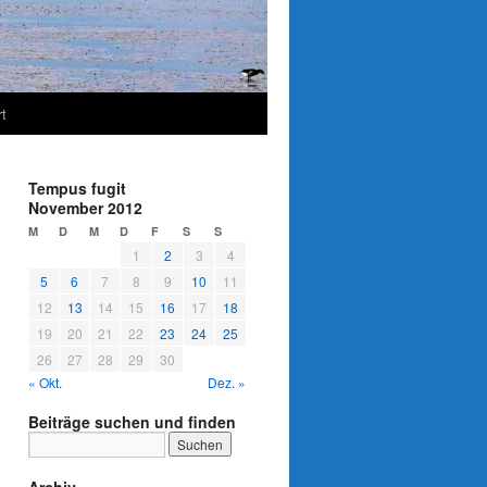
t
Tempus fugit
November 2012
M
D
M
D
F
S
S
1
2
3
4
5
6
7
8
9
10
11
12
13
14
15
16
17
18
19
20
21
22
23
24
25
26
27
28
29
30
« Okt.
Dez. »
Beiträge suchen und finden