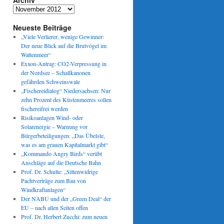
Archiv
Archiv
Neueste Beiträge
„Viele Verlierer, wenige Gewinner:
Der neue Blick auf die Brutvögel im
Wattenmeer“
Exxon-Antrag: CO2-Verpressung in
der Nordsee – Schallkanonen
gefährden Schweinswale
„Fischereidialog“ Niedersachsen: Nur
zehn Prozent des Küstenmeeres sollen
fischereifrei werden
Risikoanlagen Wind- oder
Solarenergie – Warnung vor
Bürgerbeteiligungen: „Das Übelste,
was es am grauen Kapitalmarkt gibt“
„Kommando Angry Birds“ verübt
Anschläge auf die Deutsche Bahn
Prof. Dr. Schulte: „Sittenwidrige
Pachtverträge zum Bau von
Windkraftanlagen“
Der NABU und der „Green Deal“ der
EU – nach allen Seiten offen
Prof. Dr. Herbert Zucchi: zum neuen