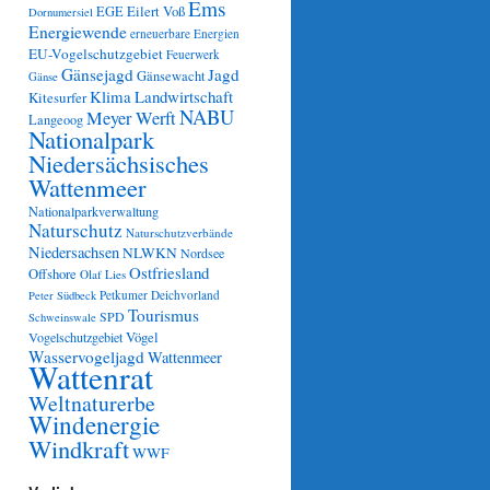
Ems
Eilert Voß
EGE
Dornumersiel
Energiewende
erneuerbare Energien
EU-Vogelschutzgebiet
Feuerwerk
Gänsejagd
Jagd
Gänsewacht
Gänse
Klima
Landwirtschaft
Kitesurfer
NABU
Meyer Werft
Langeoog
Nationalpark
Niedersächsisches
Wattenmeer
Nationalparkverwaltung
Naturschutz
Naturschutzverbände
Niedersachsen
NLWKN
Nordsee
Ostfriesland
Offshore
Olaf Lies
Petkumer Deichvorland
Peter Südbeck
Tourismus
SPD
Schweinswale
Vögel
Vogelschutzgebiet
Wasservogeljagd
Wattenmeer
Wattenrat
Weltnaturerbe
Windenergie
Windkraft
WWF