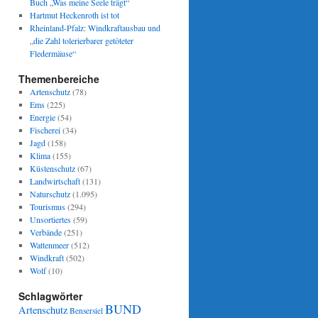
Buch „Was meine Seele trägt“
Hartmut Heckenroth ist tot
Rheinland-Pfalz: Windkraftausbau und
„die Zahl tolerierbarer getöteter
Fledermäuse“
Themenbereiche
Artenschutz
(78)
Ems
(225)
Energie
(54)
Fischerei
(34)
Jagd
(158)
Klima
(155)
Küstenschutz
(67)
Landwirtschaft
(131)
Naturschutz
(1.095)
Tourismus
(294)
Unsortiertes
(59)
Verbände
(251)
Wattenmeer
(512)
Windkraft
(502)
Wolf
(10)
Schlagwörter
BUND
Artenschutz
Bensersiel