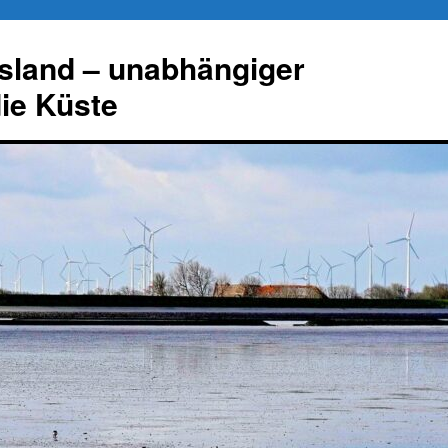
esland – unabhängiger
die Küste