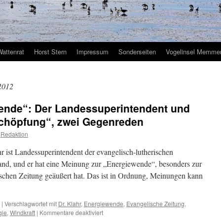
Wattenrat
Horst Stern
Impressum
Sonderseiten
Vogelinsel Memmer
2012
ende“: Der Landessuperintendent und
chöpfung“, zwei Gegenreden
Redaktion
 ist Landessuperintendent der evangelisch-lutherischen
and, und er hat eine Meinung zur „Energiewende“, besonders zur
ischen Zeitung geäußert hat. Das ist in Ordnung, Meinungen kann
|
Verschlagwortet mit
Dr. Klahr
,
Energiewende
,
Evangelische Zeitung
,
für
gie
,
Windkraft
|
Kommentare deaktiviert
Kirche