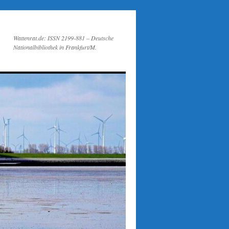
Wattenrat.de: ISSN 2199-881 – Deutsche
Nationalbibliothek in Frankfurt/M.