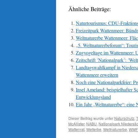
Ähnliche Beiträge:
Naturtourismus: CDU-Fraktions
Freizeitpark Wattenmeer: Bündn
Weltnaturerbe Wattenmeer: Fläch
„5. Weltnaturerbeforum“: Touri
Zugvogeltage im Wattenmeer: U
Zeitschrift ´Nationalpark´: ´Wel
Landtagswahlkampf in Nieders
Wattenmeer erweitern
Noch eine Nationalparkfeier: Pr
Insel Ameland: beispielhafter S
Entwicklungsland
Ein Jahr „Weltnaturerbe“: eine 
Dieser Beitrag wurde unter
Naturschutz
,
McAllister
,
NABU
,
Nationalpark Niedersä
Wattenrat
,
Welterbe
,
Weltnaturerbe
,
WWF