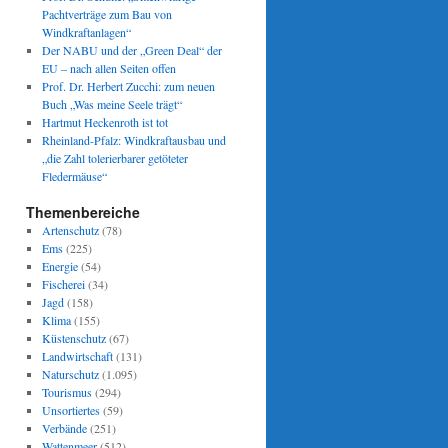
Pachtverträge zum Bau von
Windkraftanlagen“
Der NABU und der „Green Deal“ der
EU – nach allen Seiten offen
Prof. Dr. Herbert Zucchi: zum neuen
Buch „Was meine Seele trägt“
Hartmut Heckenroth ist tot
Rheinland-Pfalz: Windkraftausbau und
„die Zahl tolerierbarer getöteter
Fledermäuse“
Themenbereiche
Artenschutz
(78)
Ems
(225)
Energie
(54)
Fischerei
(34)
Jagd
(158)
Klima
(155)
Küstenschutz
(67)
Landwirtschaft
(131)
Naturschutz
(1.095)
Tourismus
(294)
Unsortiertes
(59)
Verbände
(251)
Wattenmeer
(512)