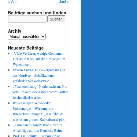
« Apr.
Juni »
Beiträge suchen und finden
Archiv
Archiv
Neueste Beiträge
„Viele Verlierer, wenige Gewinner:
Der neue Blick auf die Brutvögel im
Wattenmeer“
Exxon-Antrag: CO2-Verpressung in
der Nordsee – Schallkanonen
gefährden Schweinswale
„Fischereidialog“ Niedersachsen: Nur
zehn Prozent des Küstenmeeres sollen
fischereifrei werden
Risikoanlagen Wind- oder
Solarenergie – Warnung vor
Bürgerbeteiligungen: „Das Übelste,
was es am grauen Kapitalmarkt gibt“
„Kommando Angry Birds“ verübt
Anschläge auf die Deutsche Bahn
Prof. Dr. Schulte: „Sittenwidrige