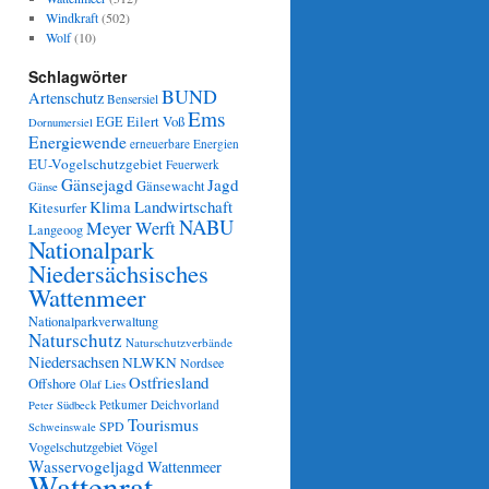
Windkraft
(502)
Wolf
(10)
Schlagwörter
BUND
Artenschutz
Bensersiel
Ems
Eilert Voß
EGE
Dornumersiel
Energiewende
erneuerbare Energien
EU-Vogelschutzgebiet
Feuerwerk
Gänsejagd
Jagd
Gänsewacht
Gänse
Klima
Landwirtschaft
Kitesurfer
NABU
Meyer Werft
Langeoog
Nationalpark
Niedersächsisches
Wattenmeer
Nationalparkverwaltung
Naturschutz
Naturschutzverbände
Niedersachsen
NLWKN
Nordsee
Ostfriesland
Offshore
Olaf Lies
Petkumer Deichvorland
Peter Südbeck
Tourismus
SPD
Schweinswale
Vögel
Vogelschutzgebiet
Wasservogeljagd
Wattenmeer
Wattenrat