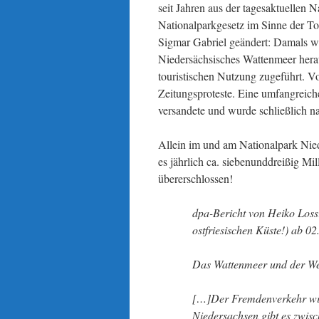
seit Jahren aus der tagesaktuellen 
Nationalparkgesetz im Sinne der T
Sigmar Gabriel geändert: Damals w
Niedersächsisches Wattenmeer hera
touristischen Nutzung zugeführt. V
Zeitungsproteste. Eine umfangreic
versandete und wurde schließlich na
Allein im und am Nationalpark Ni
es jährlich ca. siebenunddreißig Mi
übererschlossen!
dpa-Bericht von Heiko Lossi
ostfriesischen Küste!) ab 02
Das Wattenmeer und der Wel
[…]Der Fremdenverkehr wiss
Niedersachsen gibt es zwisc