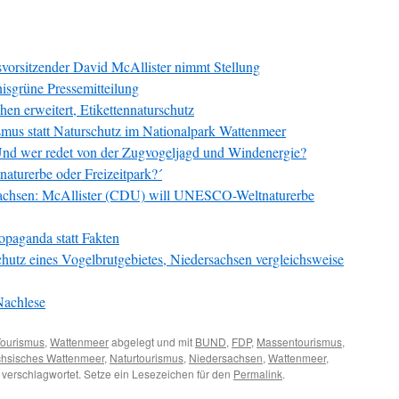
vorsitzender David McAllister nimmt Stellung
isgrüne Pressemitteilung
en erweitert, Etikettennaturschutz
smus statt Naturschutz im Nationalpark Wattenmeer
nd wer redet von der Zugvogeljagd und Windenergie?
tnaturerbe oder Freizeitpark?´
achsen: McAllister (CDU) will UNESCO-Weltnaturerbe
opaganda statt Fakten
chutz eines Vogelbrutgebietes, Niedersachsen vergleichsweise
Nachlese
Tourismus
,
Wattenmeer
abgelegt und mit
BUND
,
FDP
,
Massentourismus
,
chsisches Wattenmeer
,
Naturtourismus
,
Niedersachsen
,
Wattenmeer
,
verschlagwortet. Setze ein Lesezeichen für den
Permalink
.