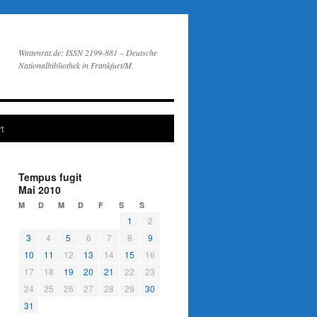
Wattenrat.de: ISSN 2199-881 – Deutsche
Nationalbibliothek in Frankfurt/M.
t
Tempus fugit
Mai 2010
M
D
M
D
F
S
S
1
2
3
4
5
6
7
8
9
10
11
12
13
14
15
16
17
18
19
20
21
22
23
24
25
26
27
28
29
30
31