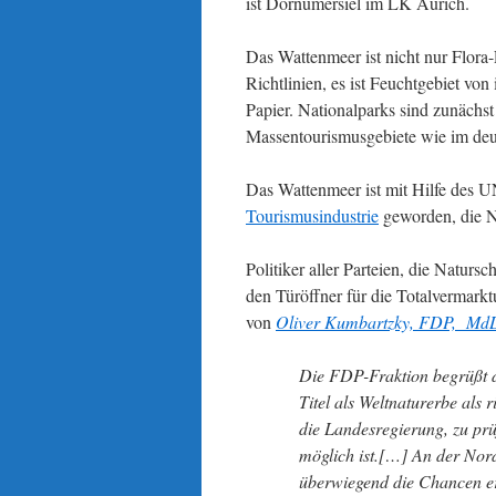
ist Dornumersiel im LK Aurich.
Das Wattenmeer ist nicht nur Flor
Richtlinien, es ist Feuchtgebiet vo
Papier. Nationalparks sind zunächst
Massentourismusgebiete wie im de
Das Wattenmeer ist mit Hilfe des 
Tourismusindustrie
geworden, die N
Politiker aller Parteien, die Natu
den Türöffner für die Totalvermark
von
Oliver Kumbartzky, FDP, Md
Die FDP-Fraktion begrüßt 
Titel als Weltnaturerbe als
die Landesregierung, zu pr
möglich ist.[…] An der Nord
überwiegend die Chancen er