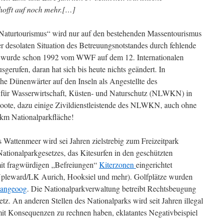
offt auf noch mehr.[…]
„Naturtourismus“ wird nur auf den bestehenden Massentourismus
er desolaten Situation des Betreuungsnotstandes durch fehlende
d wurde schon 1992 vom WWF auf dem 12. Internationalen
erufen, daran hat sich bis heute nichts geändert. In
he Dünenwärter auf den Inseln als Angestellte des
 für Wasserwirtschaft, Küsten- und Naturschutz (NLWKN) in
ote, dazu einige Zivildienstleistende des NLWKN, auch ohne
qkm Nationalparkfläche!
 Wattenmeer wird sei Jahren zielstrebig zum Freizeitpark
ationalparkgesetzes, das Kitesurfen in den geschützten
mit fragwürdigen „Befreiungen“
Kiterzonen
eingerichtet
pleward/LK Aurich, Hooksiel und mehr). Golfplätze wurden
Langeoog
. Die Nationalparkverwaltung betreibt Rechtsbeugung
tz. An anderen Stellen des Nationalparks wird seit Jahren illegal
 mit Konsequenzen zu rechnen haben, eklatantes Negativbeispiel