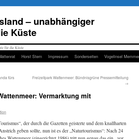
esland – unabhängiger
die Küste
Wattenrat
Horst Stern
Impressum
Sonderseiten
Vogelinsel Memmer
nda fürs
Freizeitpark Wattenmeer: Bündnisgrüne Pressemitteilung
→
 Wattenmeer: Vermarktung mit
tion
Tourismus“, der durch die Gazetten geisterte und dem knallharten
strich geben sollte, nun ist es der „Naturtourismus“: Nach 24
es Wattenmeer (eingerichtet 1986) tritt nun genau das ein, vor