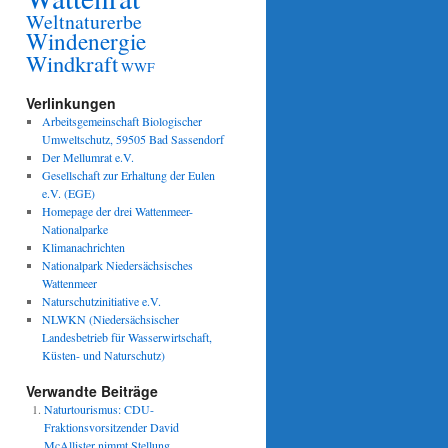
Weltnaturerbe
Windenergie
Windkraft
WWF
Verlinkungen
Arbeitsgemeinschaft Biologischer
Umweltschutz, 59505 Bad Sassendorf
Der Mellumrat e.V.
Gesellschaft zur Erhaltung der Eulen
e.V. (EGE)
Homepage der drei Wattenmeer-
Nationalparke
Klimanachrichten
Nationalpark Niedersächsisches
Wattenmeer
Naturschutzinitiative e.V.
NLWKN (Niedersächsischer
Landesbetrieb für Wasserwirtschaft,
Küsten- und Naturschutz)
Verwandte Beiträge
Naturtourismus: CDU-
Fraktionsvorsitzender David
McAllister nimmt Stellung