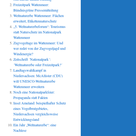
Freizeitpark Wattenmeer:
Bündnisgrüne Pressemitteilung
Weltnaturerbe Wattenmeer: Flächen
erweitert, Etikettennaturschutz
„5. Weltnaturerbeforum“: Tourismus
statt Naturschutz im Nationalpark
Wattenmeer
Zugvogeltage im Wattenmeer: Und
wer redet von der Zugvogeljagd und
Windenergie?
Zeitschrift ´Nationalpark´:
´Weltnaturerbe oder Freizeitpark?´
Landtagswahlkampf in
Niedersachsen: McAllister (CDU)
will UNESCO-Weltnaturerbe
Wattenmeer erweitern
Noch eine Nationalparkfeier:
Propaganda statt Fakten
Insel Ameland: beispielhafter Schutz
eines Vogelbrutgebietes,
Niedersachsen vergleichsweise
Entwicklungsland
Ein Jahr „Weltnaturerbe“: eine
Nachlese