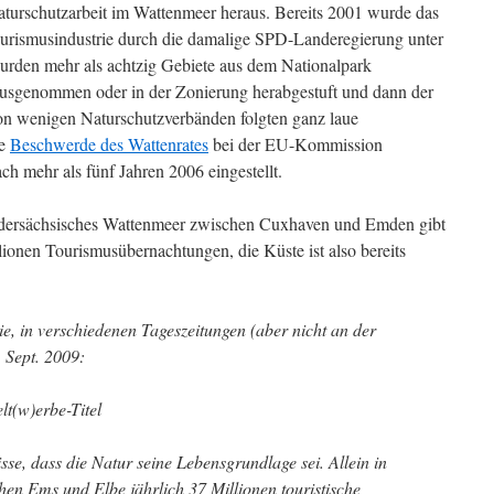
Naturschutzarbeit im Wattenmeer heraus. Bereits 2001 wurde das
ourismusindustrie durch die damalige SPD-Landeregierung unter
urden mehr als achtzig Gebiete aus dem Nationalpark
usgenommen oder in der Zonierung herabgestuft und dann der
on wenigen Naturschutzverbänden folgten ganz laue
he
Beschwerde des Wattenrates
bei der EU-Kommission
ch mehr als fünf Jahren 2006 eingestellt.
edersächsisches Wattenmeer zwischen Cuxhaven und Emden gibt
llionen Tourismusübernachtungen, die Küste ist also bereits
e, in verschiedenen Tageszeitungen (aber nicht an der
. Sept. 2009:
t(w)erbe-Titel
e, dass die Natur seine Lebensgrundlage sei. Allein in
hen Ems und Elbe jährlich 37 Millionen touristische