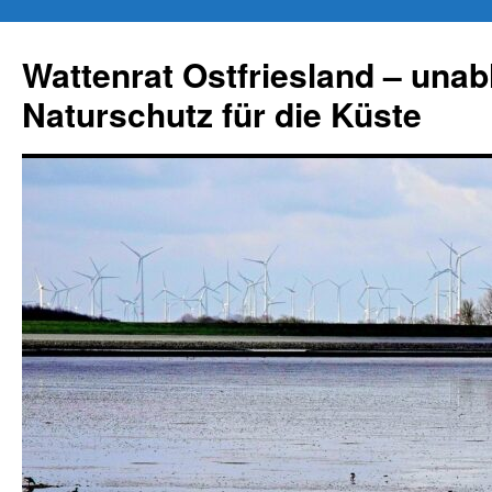
Zum
Inhalt
Wattenrat Ostfriesland – una
springen
Naturschutz für die Küste