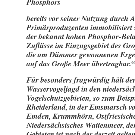
Phosphors
bereits vor seiner Nutzung durch 
Primärproduzenten immobilisiert s
der bekannt hohen Phosphor-Bela
Zuflüsse im Einzugsgebiet des Gr
die am Dümmer gewonnenen Erge
auf das Große Meer übertragbar.“
Für besonders fragwürdig hält d
Wasservogeljagd in den niedersäc
Vogelschutzgebieten, so zum Beisp
Rheiderland, in der Emsmarsch vo
Emden, Krummhörn, Ostfriesisch
Niedersächsisches Wattenmeer, de
Gebieten ist nach der derzeit gelte