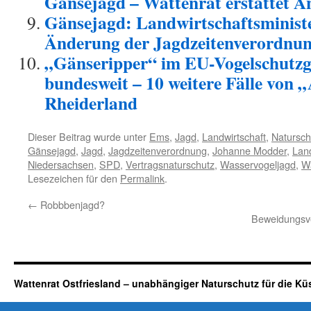
Gänsejagd – Wattenrat erstattet A
Gänsejagd: Landwirtschaftsminist
Änderung der Jagdzeitenverordnun
„Gänseripper“ im EU-Vogelschutzge
bundesweit – 10 weitere Fälle von 
Rheiderland
Dieser Beitrag wurde unter
Ems
,
Jagd
,
Landwirtschaft
,
Natursch
Gänsejagd
,
Jagd
,
Jagdzeitenverordnung
,
Johanne Modder
,
Lan
Niedersachsen
,
SPD
,
Vertragsnaturschutz
,
Wasservogeljagd
,
Wa
Lesezeichen für den
Permalink
.
←
Robbbenjagd?
Beweidungsv
Wattenrat Ostfriesland – unabhängiger Naturschutz für die Kü