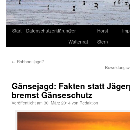
Start
Datenschutzerklärung
Der
Horst
Imp
Wattenrat
Stern
←
Robbbenjagd?
Beweidungsv
Gänsejagd: Fakten statt Jäge
bremst Gänseschutz
Veröffentlicht am
30. März 2014
von
Redaktion