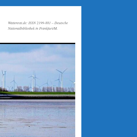
Wattenrat.de: ISSN 2199-881 – Deutsche
Nationalbibliothek in Frankfurt/M.