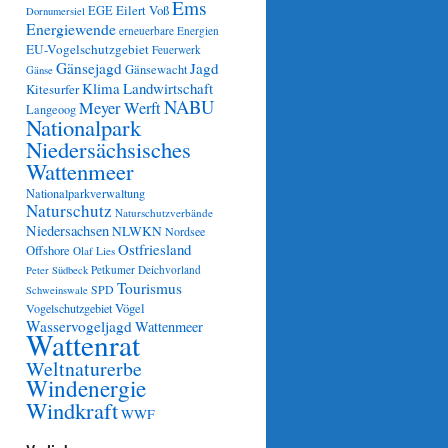
Ems
Eilert Voß
EGE
Dornumersiel
Energiewende
erneuerbare Energien
EU-Vogelschutzgebiet
Feuerwerk
Gänsejagd
Jagd
Gänsewacht
Gänse
Klima
Landwirtschaft
Kitesurfer
NABU
Meyer Werft
Langeoog
Nationalpark
Niedersächsisches
Wattenmeer
Nationalparkverwaltung
Naturschutz
Naturschutzverbände
Niedersachsen
NLWKN
Nordsee
Ostfriesland
Offshore
Olaf Lies
Petkumer Deichvorland
Peter Südbeck
Tourismus
SPD
Schweinswale
Vögel
Vogelschutzgebiet
Wasservogeljagd
Wattenmeer
Wattenrat
Weltnaturerbe
Windenergie
Windkraft
WWF