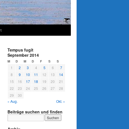
t
Tempus fugit
September 2014
M
D
M
D
F
S
S
1
2
3
4
5
6
7
8
9
10
11
12
13
14
15
16
17
18
19
20
21
22
23
24
25
26
27
28
29
30
« Aug.
Okt. »
Beiträge suchen und finden