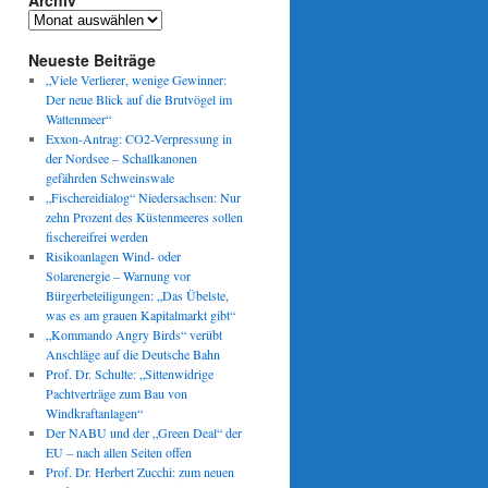
Archiv
Archiv
Neueste Beiträge
„Viele Verlierer, wenige Gewinner:
Der neue Blick auf die Brutvögel im
Wattenmeer“
Exxon-Antrag: CO2-Verpressung in
der Nordsee – Schallkanonen
gefährden Schweinswale
„Fischereidialog“ Niedersachsen: Nur
zehn Prozent des Küstenmeeres sollen
fischereifrei werden
Risikoanlagen Wind- oder
Solarenergie – Warnung vor
Bürgerbeteiligungen: „Das Übelste,
was es am grauen Kapitalmarkt gibt“
„Kommando Angry Birds“ verübt
Anschläge auf die Deutsche Bahn
Prof. Dr. Schulte: „Sittenwidrige
Pachtverträge zum Bau von
Windkraftanlagen“
Der NABU und der „Green Deal“ der
EU – nach allen Seiten offen
Prof. Dr. Herbert Zucchi: zum neuen