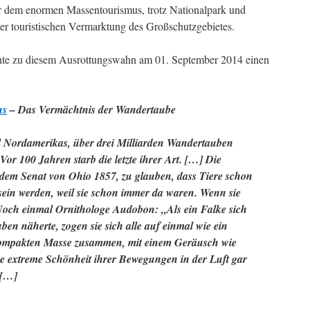
er dem enormen Massentourismus, trotz Nationalpark und
er touristischen Vermarktung des Großschutzgebietes.
ichte zu diesem Ausrottungswahn am 01. September 2014 einen
ns
– Das Vermächtnis der Wandertaube
el Nordamerikas, über drei Milliarden Wandertauben
Vor 100 Jahren starb die letzte ihrer Art. […] Die
 dem Senat von Ohio 1857, zu glauben, dass Tiere schon
sein werden, weil sie schon immer da waren. Wenn sie
 Noch einmal Ornithologe Audobon: „Als ein Falke sich
n näherte, zogen sie sich alle auf einmal wie ein
 kompakten Masse zusammen, mit einem Geräusch wie
e extreme Schönheit ihrer Bewegungen in der Luft gar
 […]