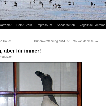
Wattenrat
Horst Stern
Impressum
Sonderseiten
Vogelinsel Memmer
und Rauch
Dünenverstärkung auf Juist: Kritik von der Insel
→
, aber für immer!
Redaktion