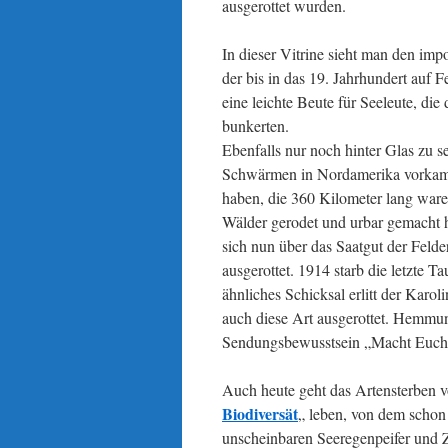
ausgerottet wurden.
In dieser Vitrine sieht man den im
der bis in das 19. Jahrhundert auf F
eine leichte Beute für Seeleute, d
bunkerten.
Ebenfalls nur noch hinter Glas zu se
Schwärmen in Nordamerika vorka
haben, die 360 Kilometer lang war
Wälder gerodet und urbar gemacht 
sich nun über das Saatgut der Felde
ausgerottet. 1914 starb die letzte 
ähnliches Schicksal erlitt der Karol
auch diese Art ausgerottet. Hemmun
Sendungsbewusstsein „Macht Euch di
Auch heute geht das Artensterben v
Biodiversät
„
leben, von dem schon f
unscheinbaren Seeregenpeifer und Z