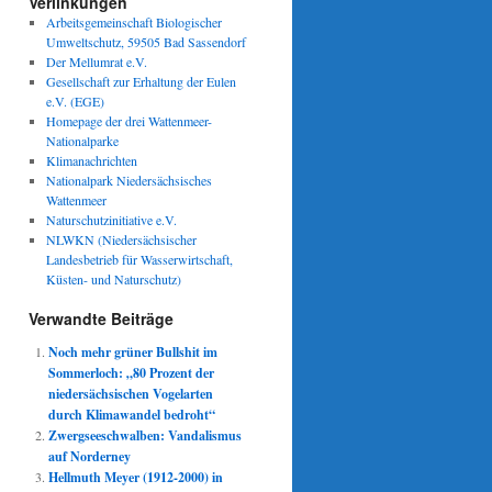
Verlinkungen
Arbeitsgemeinschaft Biologischer
Umweltschutz, 59505 Bad Sassendorf
Der Mellumrat e.V.
Gesellschaft zur Erhaltung der Eulen
e.V. (EGE)
Homepage der drei Wattenmeer-
Nationalparke
Klimanachrichten
Nationalpark Niedersächsisches
Wattenmeer
Naturschutzinitiative e.V.
NLWKN (Niedersächsischer
Landesbetrieb für Wasserwirtschaft,
Küsten- und Naturschutz)
Verwandte Beiträge
Noch mehr grüner Bullshit im
Sommerloch: „80 Prozent der
niedersächsischen Vogelarten
durch Klimawandel bedroht“
Zwergseeschwalben: Vandalismus
auf Norderney
Hellmuth Meyer (1912-2000) in