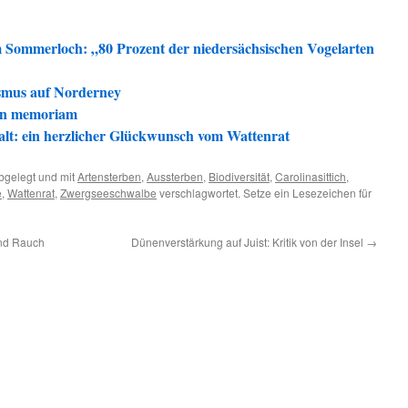
 Sommerloch: „80 Prozent der niedersächsischen Vogelarten
smus auf Norderney
 in memoriam
alt: ein herzlicher Glückwunsch vom Wattenrat
bgelegt und mit
Artensterben
,
Aussterben
,
Biodiversität
,
Carolinasittich
,
e
,
Wattenrat
,
Zwergseeschwalbe
verschlagwortet. Setze ein Lesezeichen für
und Rauch
Dünenverstärkung auf Juist: Kritik von der Insel
→