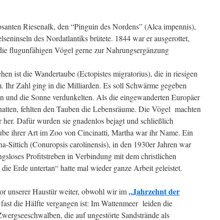
posanten Riesenalk, den “Pinguin des Nordens” (Alca impennis),
elseninseln des Nordatlantiks brütete. 1844 war er ausgerottet,
ie die flugunfähigen Vögel gerne zur Nahrungsergänzung
hen ist die Wandertaube (Ectopistes migratorius), die in riesigen
m.
Ihr Zahl ging in die Milliarden. Es soll Schwärme gegeben
en und die Sonne verdunkelten. Als die eingewanderten Europäer
hatten, fehlten den Tauben die Lebensräume. Die Vögel machten
r her. Dafür wurden sie gnadenlos bejagt und schließlich
Taube ihrer Art im Zoo von Cincinatti, Martha war ihr Name. Ein
ina-Sittich (Conuropsis carolinensis), in den 1930er Jahren war
gsloses Profitstreben in Verbindung mit dem christlichen
e Erde untertan“ hatte mal wieder ganze Arbeit geleistet.
„Jahrzehnt der
or unserer Haustür weiter, obwohl wir im
ast die Hälfte vergangen ist: Im Wattenmeer leiden die
wergseeschwalben, die auf ungestörte Sandstrände als