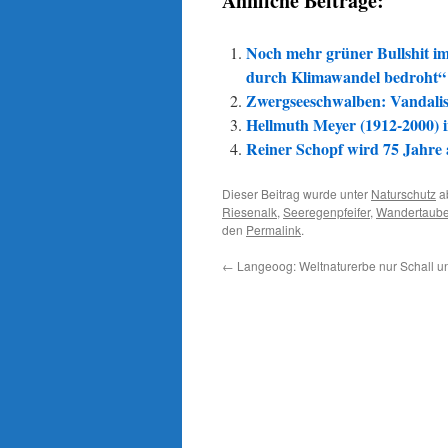
Ähnliche Beiträge:
Noch mehr grüner Bullshit im
durch Klimawandel bedroht“
Zwergseeschwalben: Vandali
Hellmuth Meyer (1912-2000)
Reiner Schopf wird 75 Jahre 
Dieser Beitrag wurde unter
Naturschutz
a
Riesenalk
,
Seeregenpfeifer
,
Wandertaub
den
Permalink
.
←
Langeoog: Weltnaturerbe nur Schall 