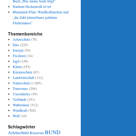
Buch „Was meine Seele trägt“
Hartmut Heckenroth ist tot
Rheinland-Pfalz: Windkraftausbau und
„die Zahl tolerierbarer getöteter
Fledermäuse“
Themenbereiche
Artenschutz
(78)
Ems
(225)
Energie
(54)
Fischerei
(34)
Jagd
(158)
Klima
(155)
Küstenschutz
(67)
Landwirtschaft
(131)
Naturschutz
(1.095)
Tourismus
(294)
Unsortiertes
(59)
Verbände
(251)
Wattenmeer
(512)
Windkraft
(502)
Wolf
(10)
Schlagwörter
BUND
Artenschutz
Bensersiel