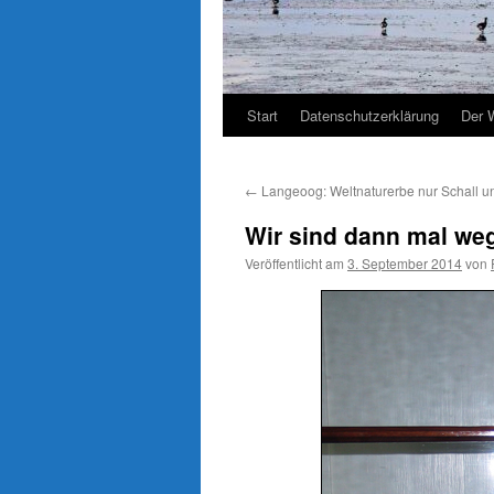
Start
Datenschutzerklärung
Der 
←
Langeoog: Weltnaturerbe nur Schall 
Wir sind dann mal weg
Veröffentlicht am
3. September 2014
von