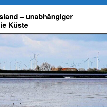
esland – unabhängiger
die Küste