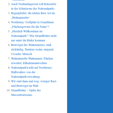
Auch Neuharlingersiel will Kitesurfer
in der Schutzzone des Nationalparks
Regenpfeifer: die letzten ihrer Art im
„Weltnaturerbe“
Norderney: Golfplatz in Graudünen
„Flächengewinn für die Natur“?
„Herzlich Willkommen im
Nationalpark!“ Wie Strandbrüter nicht
nur unter die Räder kommen
Brutvögel des Wattenmeeres stark
rückläufig, Tendenz weiter steigend,
Ursache: Mensch
Weltnaturerbe Wattenmeer: Flächen
erweitert, Etikettennaturschutz
Nationalparkwacht auf Norderney:
Halbwahres von der
Nationalparkverwaltung
Wir sind dann mal weg: weniger Rast-
und Brutvögel im Watt
Strandbrüter – Opfer des
Massentourismus