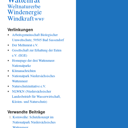
Weltnaturerbe
Windenergie
Windkraft
WWF
Verlinkungen
Arbeitsgemeinschaft Biologischer
Umweltschutz, 59505 Bad Sassendorf
Der Mellumrat e.V.
Gesellschaft zur Erhaltung der Eulen
e.V. (EGE)
Homepage der drei Wattenmeer-
Nationalparke
Klimanachrichten
Nationalpark Niedersächsisches
Wattenmeer
Naturschutzinitiative e.V.
NLWKN (Niedersächsischer
Landesbetrieb für Wasserwirtschaft,
Küsten- und Naturschutz)
Verwandte Beiträge
Kornweihe: Schutzkonzept im
Nationalpark Niedersächsisches
Wattenmeer