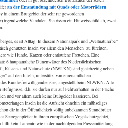
an der Emsmündung mit Quads oder Motorrädern
ifer
y in einem Brutgebiet der sehr rar gewordenen
s
) irgendwelche Vandalen. Sie rissen ein Hinweisschild ab, zwei
n.
isberges, es ist Alltag: In diesem Nationalpark und „Weltnaturerbe“
stisch genutzten Inseln vor allem den Menschen zu fürchten,
tiere wie Hunde, Katzen oder entlaufene Frettchen. Eine
statt: 6 hauptamtliche Dünenwärter des Niedersächsischen
aft, Küsten- und Naturschutz (NWLKN) sind gleichzeitig neben
er“ auf den Inseln, unterstützt von ehrenamtlichen
 des Bundesfreiwilligendienstes, angestellt beim NLWKN. Alle
Befugnisse, d.h. sie dürfen nur auf Fehlverhalten in der Fläche
ilen und vor allem auch keine Bußgelder kassieren. Bei
ometerlangen Inseln ist die Aufsicht ohnehin ein mühseliges
chon die in der Öffentlichkeit völlig unbekannten Strandbrüter
r Seeregenpfeifer in ihrem europäischen Vogelschutzgebiet,
 hilft kein Lamento wie in der nachfolgenden Pressemitteilung