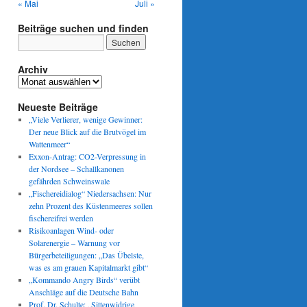
« Mai
Juli »
Beiträge suchen und finden
Archiv
Archiv
Neueste Beiträge
„Viele Verlierer, wenige Gewinner:
Der neue Blick auf die Brutvögel im
Wattenmeer“
Exxon-Antrag: CO2-Verpressung in
der Nordsee – Schallkanonen
gefährden Schweinswale
„Fischereidialog“ Niedersachsen: Nur
zehn Prozent des Küstenmeeres sollen
fischereifrei werden
Risikoanlagen Wind- oder
Solarenergie – Warnung vor
Bürgerbeteiligungen: „Das Übelste,
was es am grauen Kapitalmarkt gibt“
„Kommando Angry Birds“ verübt
Anschläge auf die Deutsche Bahn
Prof. Dr. Schulte: „Sittenwidrige