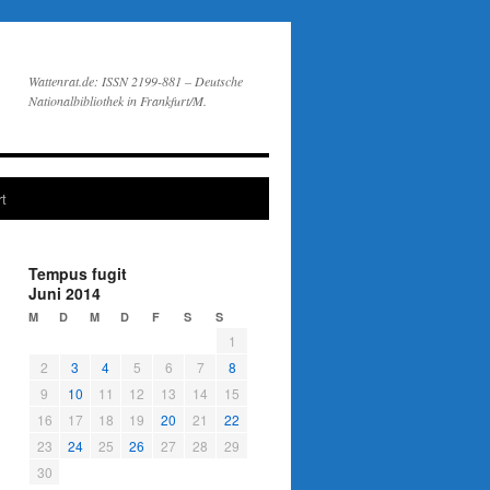
Wattenrat.de: ISSN 2199-881 – Deutsche
Nationalbibliothek in Frankfurt/M.
t
Tempus fugit
Juni 2014
M
D
M
D
F
S
S
1
2
3
4
5
6
7
8
9
10
11
12
13
14
15
16
17
18
19
20
21
22
23
24
25
26
27
28
29
30