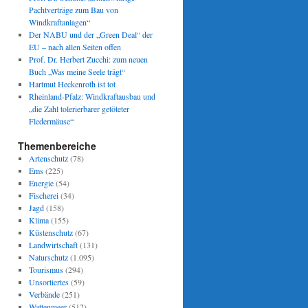
Pachtverträge zum Bau von
Windkraftanlagen“
Der NABU und der „Green Deal“ der
EU – nach allen Seiten offen
Prof. Dr. Herbert Zucchi: zum neuen
Buch „Was meine Seele trägt“
Hartmut Heckenroth ist tot
Rheinland-Pfalz: Windkraftausbau und
„die Zahl tolerierbarer getöteter
Fledermäuse“
Themenbereiche
Artenschutz
(78)
Ems
(225)
Energie
(54)
Fischerei
(34)
Jagd
(158)
Klima
(155)
Küstenschutz
(67)
Landwirtschaft
(131)
Naturschutz
(1.095)
Tourismus
(294)
Unsortiertes
(59)
Verbände
(251)
Wattenmeer
(512)