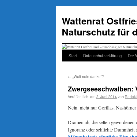
Zum
Inhalt
Wattenrat Ostfri
springen
Naturschutz für 
Start
Datenschutzerklärung
Der 
←
„Wolf nein danke“?
Zwergseeschwalben: 
Veröffentlicht am
3. Juni 2014
von
Redakt
Nein, nicht nur Gorillas, Nashörne
Dramen ab, die selten gewordenen u
Ignoranz oder schlichte Dummheit
Möwenkolonie sämtliche Eier ab