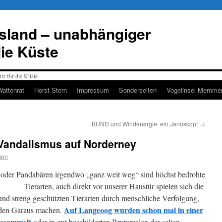
esland – unabhängiger
die Küste
Wattenrat
Horst Stern
Impressum
Sonderseiten
Vogelinsel Memmer
BUND und Windenergie: ein Januskopf
→
Vandalismus auf Norderney
ion
r oder Pandabären irgendwo „ganz weit weg“ sind höchst bedrohte
Tierarten, auch direkt vor unserer Haustür spielen sich
die
nd streng geschützten Tierarten durch menschliche Verfolgung,
Auf Langeoog wurden schon mal in einer
 den Garaus machen.
gesammelt
oder in gut beschilderten Brutarealen der selten