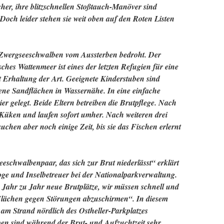
cher, ihre blitzschnellen Stoßtauch-Manöver sind
Doch leider stehen sie weit oben auf den Roten Listen
 Zwergseeschwalben vom Aussterben bedroht. Der
ches Wattenmeer ist eines der letzten Refugien für eine
t Erhaltung der Art. Geeignete Kinderstuben sind
ne Sandflächen in Wassernähe. In eine einfache
r gelegt. Beide Eltern betreiben die Brutpflege. Nach
Küken und laufen sofort umher. Nach weiteren drei
uchen aber noch einige Zeit, bis sie das Fischen erlernt
eeschwalbenpaar, das sich zur Brut niederlässt“ erklärt
ge und Inselbetreuer bei der Nationalparkverwaltung.
 Jahr zu Jahr neue Brutplätze, wir müssen schnell und
e Flächen gegen Störungen abzuschirmen“. In diesem
 am Strand nördlich des Ostheller-Parkplatzes
ben sind während der Brut- und Aufzuchtzeit sehr