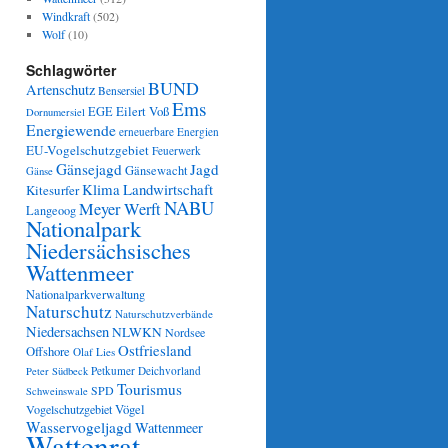
Windkraft
(502)
Wolf
(10)
Schlagwörter
BUND
Artenschutz
Bensersiel
Ems
Eilert Voß
EGE
Dornumersiel
Energiewende
erneuerbare Energien
EU-Vogelschutzgebiet
Feuerwerk
Gänsejagd
Jagd
Gänsewacht
Gänse
Klima
Landwirtschaft
Kitesurfer
NABU
Meyer Werft
Langeoog
Nationalpark
Niedersächsisches
Wattenmeer
Nationalparkverwaltung
Naturschutz
Naturschutzverbände
Niedersachsen
NLWKN
Nordsee
Ostfriesland
Offshore
Olaf Lies
Petkumer Deichvorland
Peter Südbeck
Tourismus
SPD
Schweinswale
Vögel
Vogelschutzgebiet
Wasservogeljagd
Wattenmeer
Wattenrat