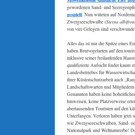
gewordenen Sand- und Seeregenpfe
gespielt
. Nun wüteten auf Norderne
Zwergseeschwalbe (
Sterna albifron
von vier Gelegen sind verschwunde
Alles das ist nur die Spitze eines E
haben Brutvogelarten auf den touri
inklusive seiner freilaufenden Haus
qualifizierte Aufsicht findet kaum 
Landesbetriebes für Wasserwirtsch
ihrer Küstenschutzarbeit auch „Rang
Landschaftswarten und Mitgliedern
Genannten haben keine hoheitlichen 
hinweisen, keine Platzverweise erte
abertausenden Touristen auf den kil
Unterfangen. Verloren haben jetzt s
wie Zwergseeeschwalben, Sand- ode
Nationalpark und Weltnaturerbe!
Da