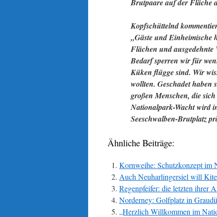
Brutpaare auf der Fläche 
Kopfschüttelnd kommentier
„Gäste und Einheimische h
Flächen und ausgedehnte W
Bedarf sperren wir für weni
Küken flügge sind. Wir wis
wollten. Geschadet haben si
großen Menschen, die sich 
Nationalpark-Wacht wird 
Seeschwalben-Brutplatz prä
Ähnliche Beiträge:
Kornweihe: Schutzkonzept im N
Auch Neuharlingersiel will Kite
Regenpfeifer: die letzten ihrer 
Norderney: Golfplatz in Graud
„Herzlich Willkommen im Natio