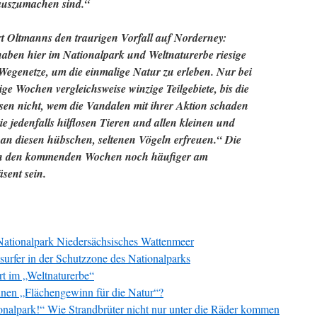
auszumachen sind.“
t Oltmanns den traurigen Vorfall auf Norderney:
aben hier im Nationalpark und Weltnaturerbe riesige
egenetze, um die einmalige Natur zu erleben. Nur bei
ge Wochen vergleichsweise winzige Teilgebiete, bis die
sen nicht, wem die Vandalen mit ihrer Aktion schaden
e jedenfalls hilflosen Tieren und allen kleinen und
an diesen hübschen, seltenen Vögeln erfreuen.“ Die
in den kommenden Wochen noch häufiger am
sent sein.
ationalpark Niedersächsisches Wattenmeer
surfer in der Schutzzone des Nationalparks
Art im „Weltnaturerbe“
ünen „Flächengewinn für die Natur“?
nalpark!“ Wie Strandbrüter nicht nur unter die Räder kommen