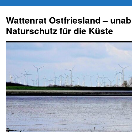
Zum
Inhalt
Wattenrat Ostfriesland – una
springen
Naturschutz für die Küste