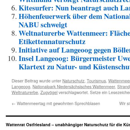
Kitesurfer: Nun beantragt auch L
Höhenfeuerwerk über dem Nationalp
NABU schweigt
Weltnaturerbe Wattenmeer: Flächen
Etikettennaturschutz
Initiative auf Langeoog gegen Bölle
Insel Langeoog: Bürgermeister Uwe
Klartext zu Natur- und Küstenschu
Dieser Beitrag wurde unter
Naturschutz
,
Tourismus
,
Wattenmee
Langeoog
,
Nationalpark Niedersächsisches Wattenmeer
,
Strand
Weltnaturerbe
,
Zugvögel
verschlagwortet. Setze ein Lesezeiche
←
Wattenmeertag mit gewohnten Sprechblasen
Wir s
Wattenrat Ostfriesland – unabhängiger Naturschutz für die Kü