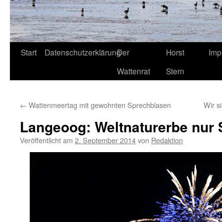
Start
Datenschutzerklärung
Der
Horst
Imp
Wattenrat
Stern
←
Wattenmeertag mit gewohnten Sprechblasen
Wir s
Langeoog: Weltnaturerbe nur 
Veröffentlicht am
2. September 2014
von
Redaktion