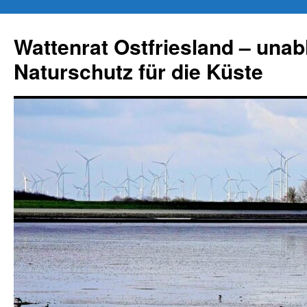
Zum
Inhalt
Wattenrat Ostfriesland – una
springen
Naturschutz für die Küste