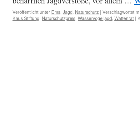
beharrlich Jagdverstöße, vor allem …
W
Veröffentlicht unter
Ems
,
Jagd
,
Naturschutz
|
Verschlagwortet mi
Kaus Stiftung
,
Naturschutzpreis
,
Wasservogeljagd
,
Wattenrat
|
K