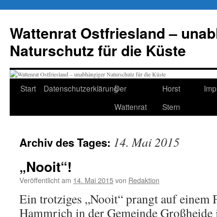
Zum
Inhalt
Wattenrat Ostfriesland – una
springen
Naturschutz für die Küste
Start
Datenschutzerklärung
Der
Horst
Imp
Wattenrat
Stern
14. Mai 2015
Archiv des Tages:
„Nooit“!
Veröffentlicht am
14. Mai 2015
von
Redaktion
Ein trotziges „Nooit“ prangt auf einem 
Hammrich in der Gemeinde Großheide 