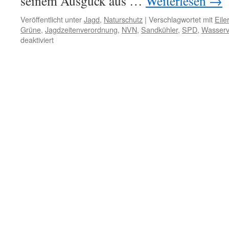
seinem Ausguck aus …
Weiterlesen
→
Veröffentlicht unter
Jagd
,
Naturschutz
|
Verschlagwortet mit
Eile
Grüne
,
Jagdzeitenverordnung
,
NVN
,
Sandkühler
,
SPD
,
Wasserv
für
deaktiviert
Gänsewacht
im
siebten
Jahr
aktiv