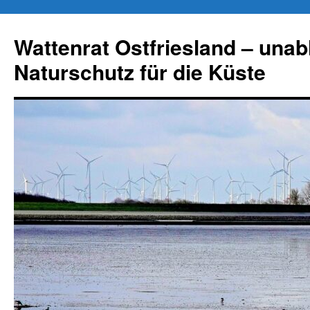
Zum
Inhalt
Wattenrat Ostfriesland – una
springen
Naturschutz für die Küste