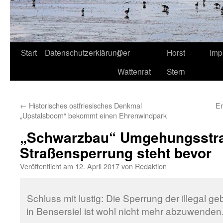
Start
Datenschutzerklärung
Der
Horst
Imp
Wattenrat
Stern
←
Historisches ostfriesisches Denkmal
En
„Upstalsboom“ bekommt einen Ehrenwindpark
„Schwarzbau“ Umgehungsstra
Straßensperrung steht bevor
Veröffentlicht am
12. April 2017
von
Redaktion
Schluss mit lustig: Die Sperrung der illegal
in Bensersiel ist wohl nicht mehr abzuwenden