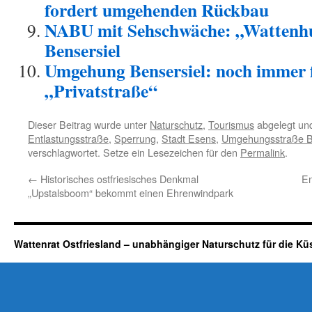
fordert umgehenden Rückbau
NABU mit Sehschwäche: „Wattenhu
Bensersiel
Umgehung Bensersiel: noch immer f
„Privatstraße“
Dieser Beitrag wurde unter
Naturschutz
,
Tourismus
abgelegt un
Entlastungsstraße
,
Sperrung
,
Stadt Esens
,
Umgehungsstraße B
verschlagwortet. Setze ein Lesezeichen für den
Permalink
.
←
Historisches ostfriesisches Denkmal
En
„Upstalsboom“ bekommt einen Ehrenwindpark
Wattenrat Ostfriesland – unabhängiger Naturschutz für die Kü