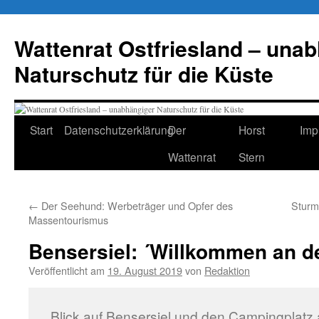
Zum
Inhalt
Wattenrat Ostfriesland – una
springen
Naturschutz für die Küste
Start
Datenschutzerklärung
Der
Horst
Imp
Wattenrat
Stern
←
Der Seehund: Werbeträger und Opfer des
Sturm 
Massentourismus
Bensersiel: ´Willkommen an d
Veröffentlicht am
19. August 2019
von
Redaktion
Blick auf Bensersiel und den Campingplatz