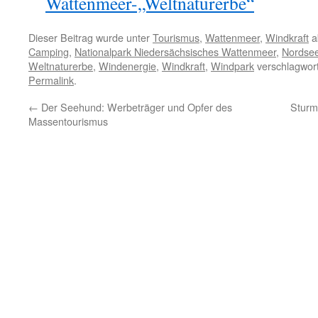
Wattenmeer-„Weltnaturerbe“
Dieser Beitrag wurde unter
Tourismus
,
Wattenmeer
,
Windkraft
a
Camping
,
Nationalpark Niedersächsisches Wattenmeer
,
Nordse
Weltnaturerbe
,
Windenergie
,
Windkraft
,
Windpark
verschlagwort
Permalink
.
←
Der Seehund: Werbeträger und Opfer des
Sturm 
Massentourismus