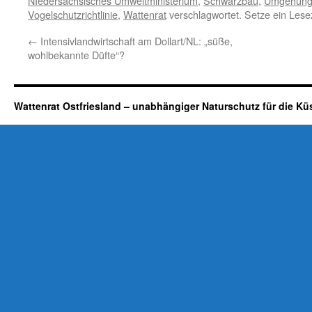
NIedersächsisches Umweltministerium
,
Schwarzbau
,
Umgehungs
Vogelschutzrichtlinie
,
Wattenrat
verschlagwortet. Setze ein Lese
←
Intensivlandwirtschaft am Dollart/NL: „süße,
wohlbekannte Düfte“?
Wattenrat Ostfriesland – unabhängiger Naturschutz für die Kü