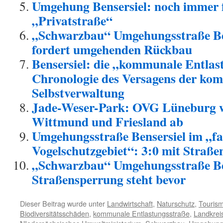
Umgehung Bensersiel: noch immer f
„Privatstraße“
„Schwarzbau“ Umgehungsstraße Be
fordert umgehenden Rückbau
Bensersiel: die „kommunale Entlas
Chronologie des Versagens der ko
Selbstverwaltung
Jade-Weser-Park: OVG Lüneburg w
Wittmund und Friesland ab
Umgehungsstraße Bensersiel im „fa
Vogelschutzgebiet“: 3:0 mit Straß
„Schwarzbau“ Umgehungsstraße Be
Straßensperrung steht bevor
Dieser Beitrag wurde unter
Landwirtschaft
,
Naturschutz
,
Touris
Biodiversitätsschäden
,
kommunale Entlastungsstraße
,
Landkrei