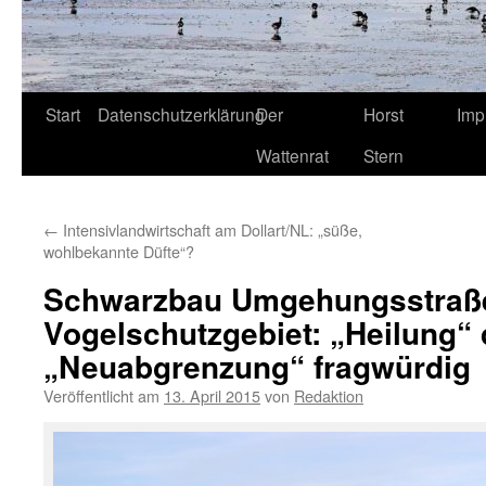
Start
Datenschutzerklärung
Der
Horst
Imp
Wattenrat
Stern
←
Intensivlandwirtschaft am Dollart/NL: „süße,
wohlbekannte Düfte“?
Schwarzbau Umgehungsstraße
Vogelschutzgebiet: „Heilung“
„Neuabgrenzung“ fragwürdig
Veröffentlicht am
13. April 2015
von
Redaktion