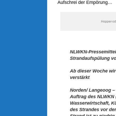
Aufschrei der Empörung…
Hopper-ode
NLWKN-Pressemitteil
Strandaufspülung vo
Ab dieser Woche wir
verstärkt
Norden/ Langeoog – 
Auftrag des NLWKN (
Wasserwirtschaft, K
des Strandes vor dem
Strand ist zu niedri