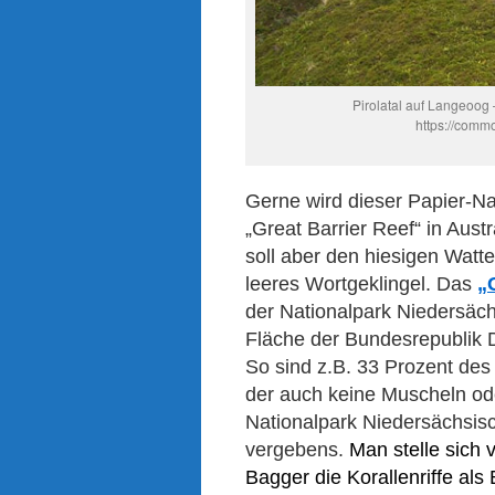
Pirolatal auf Langeoog
https://comm
Gerne wird dieser Papier-N
„Great Barrier Reef“ in Austr
soll aber den hiesigen Watt
leeres Wortgeklingel. Das
„
der Nationalpark Niedersäc
Fläche der Bundesrepublik 
So sind z.B. 33 Prozent des 
der auch keine Muscheln o
Nationalpark Niedersächsi
vergebens.
Ma
n
stelle sich 
Bagger die Korallenriffe
als