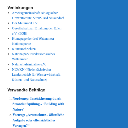
Verlinkungen
Arbeitsgemeinschaft Biologischer
Umweltschutz, 59505 Bad Sassendorf
Der Mellumrat e.V.
Gesellschaft zur Erhaltung der Eulen
e.V. (EGE)
Homepage der drei Wattenmeer-
Nationalparke
Klimanachrichten
Nationalpark Niedersächsisches
Wattenmeer
Naturschutzinitiative e.V.
NLWKN (Niedersächsischer
Landesbetrieb für Wasserwirtschaft,
Küsten- und Naturschutz)
Verwandte Beiträge
Norderney: Inselsicherung durch
Strandaufspülung – ´Building with
Nature´
Vortrag: „Artenschutz – öffentliche
Aufgabe oder offensichtliches
Versagen?“