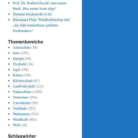
Prof. Dr. Herbert Zucchi: zum neuen
Buch „Was meine Seele trägt“
Hartmut Heckenroth ist tot
Rheinland-Pfalz: Windkraftausbau und
„die Zahl tolerierbarer getöteter
Fledermäuse“
Themenbereiche
Artenschutz
(78)
Ems
(225)
Energie
(54)
Fischerei
(34)
Jagd
(158)
Klima
(155)
Küstenschutz
(67)
Landwirtschaft
(131)
Naturschutz
(1.095)
Tourismus
(294)
Unsortiertes
(59)
Verbände
(251)
Wattenmeer
(512)
Windkraft
(502)
Wolf
(10)
Schlagwörter