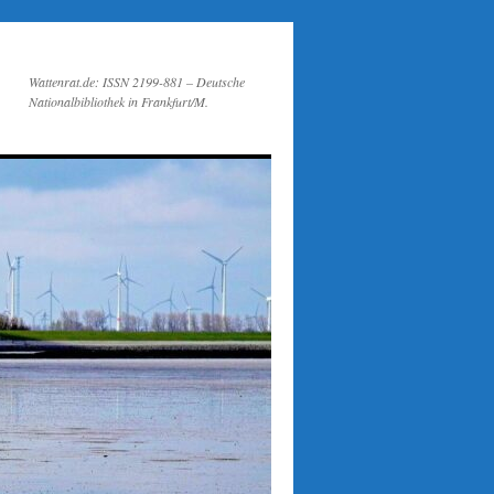
Wattenrat.de: ISSN 2199-881 – Deutsche
Nationalbibliothek in Frankfurt/M.