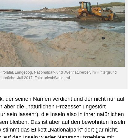
irolatal, Langeoog, Nationalpark und „Weltnaturerbe“, im Hintergrund
brüche, Juli 2017, Foto: privat/Wattenrat
rk,
der seinen Namen verdient und
der nicht nur auf
 aber die „natürlichen Prozesse“ ungestört
ur sein lassen“), die Inseln also in ihrer natürlichen
ssen
bleiben
. Das ist aber auf den bewohnten Inseln
 stimmt das Etikett „Nationalpark“ dort gar nicht.
auf den Inseln wieder Naturschutzgebiete mit