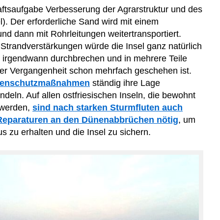
aftsaufgabe Verbesserung der Agrarstruktur und des
l).
Der erforderliche Sand wird mit einem
 dann mit Rohrleitungen weitertransportiert.
Strandverstär
k
ungen
würde die Insel ganz natürlich
g irgendwann durchbrechen
und in mehrere Teil
e
 der Vergangenheit schon
mehrfach
gesch
e
h
en ist.
stenschutzmaßnahmen
ständig ihre Lage
deln. Auf allen ostfriesischen Inseln, die bewohnt
t werden,
sind nach starken Sturmfluten auch
Reparaturen an den Dünenabbrüchen nötig
, um
s zu erhalten und die Insel zu sichern.