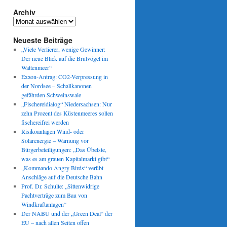
Archiv
Archiv
Neueste Beiträge
„Viele Verlierer, wenige Gewinner:
Der neue Blick auf die Brutvögel im
Wattenmeer“
Exxon-Antrag: CO2-Verpressung in
der Nordsee – Schallkanonen
gefährden Schweinswale
„Fischereidialog“ Niedersachsen: Nur
zehn Prozent des Küstenmeeres sollen
fischereifrei werden
Risikoanlagen Wind- oder
Solarenergie – Warnung vor
Bürgerbeteiligungen: „Das Übelste,
was es am grauen Kapitalmarkt gibt“
„Kommando Angry Birds“ verübt
Anschläge auf die Deutsche Bahn
Prof. Dr. Schulte: „Sittenwidrige
Pachtverträge zum Bau von
Windkraftanlagen“
Der NABU und der „Green Deal“ der
EU – nach allen Seiten offen