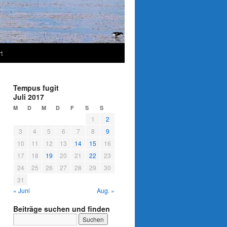
t
Tempus fugit
Juli 2017
M
D
M
D
F
S
S
1
2
3
4
5
6
7
8
9
10
11
12
13
14
15
16
17
18
19
20
21
22
23
24
25
26
27
28
29
30
31
« Juni
Aug. »
Beiträge suchen und finden