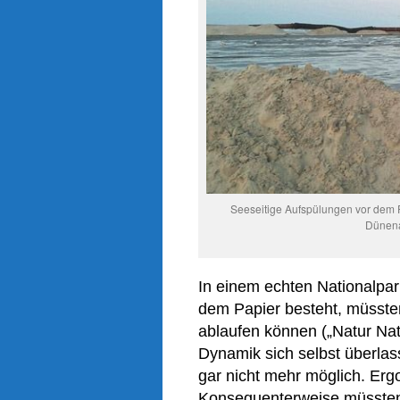
Seeseitige Aufspülungen vor dem P
Dünenab
In einem echten Nationalpa
dem Papier besteht, müssten
ablaufen können
(„Natur Nat
Dynamik sich selbst überla
gar nicht
mehr
möglich. Ergo
Konsequenterweise müssten 