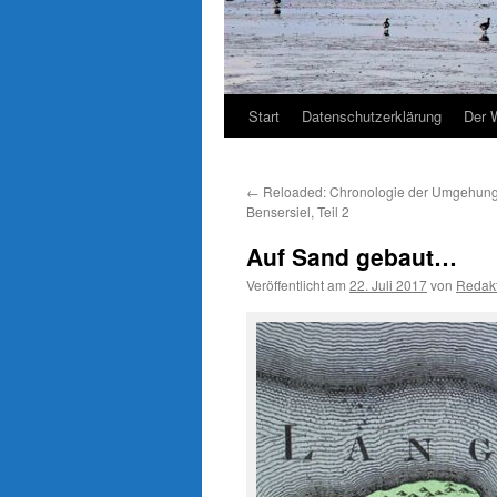
Start
Datenschutzerklärung
Der 
←
Reloaded: Chronologie der Umgehung
Bensersiel, Teil 2
Auf Sand gebaut…
Veröffentlicht am
22. Juli 2017
von
Redak