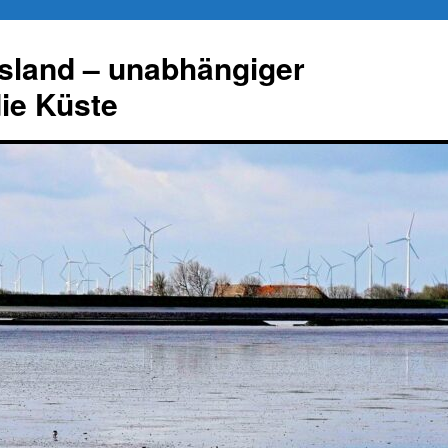
esland – unabhängiger
die Küste