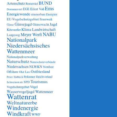
BUND
Artenschutz
Bensersiel
Ems
Eilert Voß
EGE
Dornumersiel
Energiewende
erneuerbare Energien
EU-Vogelschutzgebiet
Feuerwerk
Gänsejagd
Jagd
Gänsewacht
Gänse
Klima
Landwirtschaft
Kitesurfer
NABU
Meyer Werft
Langeoog
Nationalpark
Niedersächsisches
Wattenmeer
Nationalparkverwaltung
Naturschutz
Naturschutzverbände
Niedersachsen
NLWKN
Nordsee
Ostfriesland
Offshore
Olaf Lies
Petkumer Deichvorland
Peter Südbeck
Tourismus
SPD
Schweinswale
Vögel
Vogelschutzgebiet
Wasservogeljagd
Wattenmeer
Wattenrat
Weltnaturerbe
Windenergie
Windkraft
WWF