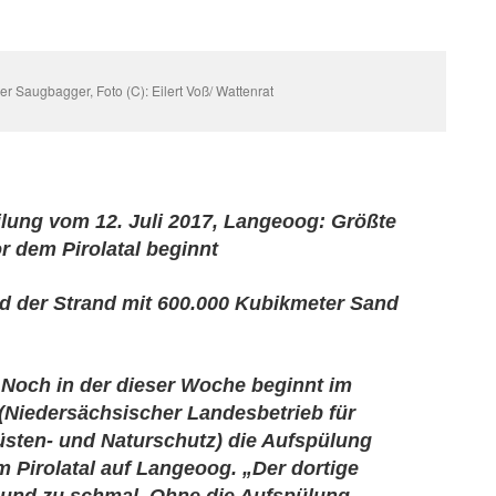
r Saugbagger, Foto (C): Eilert Voß/ Wattenrat
ung vom 12. Juli 2017, Langeoog: Größte
r dem Pirolatal beginnt
d der Strand mit 600.000 Kubikmeter Sand
Noch in der dieser Woche beginnt im
Niedersächsischer Landesbetrieb für
üsten- und Naturschutz) die Aufspülung
 Pirolatal auf Langeoog. „Der dortige
g und zu schmal. Ohne die Aufspülung