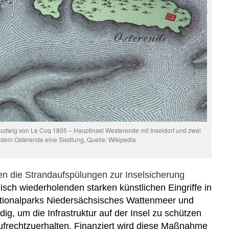
 Ludwig von Le Coq 1805 – Hauptinsel Westerende mit Inseldorf und zwei
f dem Osterende eine Siedlung, Quelle: Wikipedia
en die
Strandaufspülungen zur Inselsicherung
disch wiederholenden
starken
künstlic
h
en
Eingriffe in
tionalparks Niedersächsisches Wattenmeer und
ig, um die Infrastruktur auf der Insel zu schützen
ufrechtzuerhalten. Finanziert wird diese Maßnahme