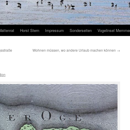
Wattenrat
Horst Stern
Impressum
Sonderseiten
Vogelinsel Memmer
sstraße
Wohnen müssen, wo andere Urlaub machen können
→
tion