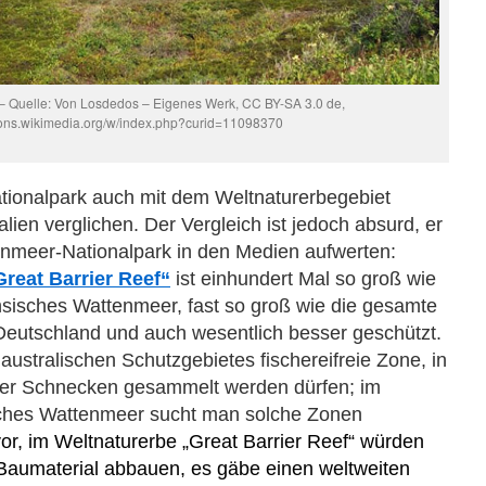
 – Quelle: Von Losdedos – Eigenes Werk, CC BY-SA 3.0 de,
ons.wikimedia.org/w/index.php?curid=11098370
ationalpark auch mit dem Weltnaturerbegebiet
alien verglichen. Der Vergleich ist jedoch absurd, er
enmeer-Nationalpark in den Medien aufwerten:
Great Barrier Reef“
ist einhundert Mal so groß wie
hsisches Wattenmeer, fast so groß wie die gesamte
Deutschland und auch wesentlich besser geschützt.
australischen Schutzgebietes fischereifreie Zone, in
der Schnecken gesammelt werden dürfen; im
sches Wattenmeer sucht man solche Zonen
vor, im Weltnaturerbe „Great Barrier Reef“ würden
 Baumaterial abbauen
, es gäbe eine
n
weltweiten