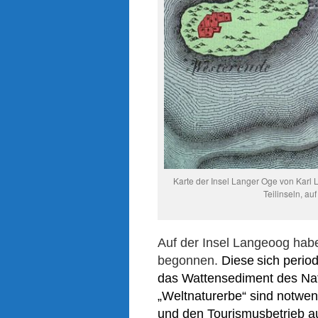
Karte der Insel Langer Oge von Karl
Teilinseln, au
Auf der Insel Langeoog
hab
begonnen
.
D
ie
se
sich perio
das Wattensediment
des Na
„Weltnaturerbe“
sind notwend
und den Tourismusbetrieb a