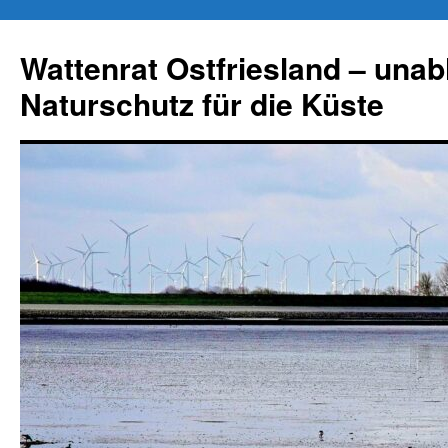
Zum
Inhalt
Wattenrat Ostfriesland – una
springen
Naturschutz für die Küste