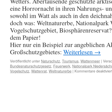
Wetters. Abertausende geschützte arkti
eine Horrornacht in ihren Nahrungs- un
sowohl im Watt als auch in den deichna
doch was: Weltnaturerbe, Nationalpark
Vogelschutzgebiet, Biosphärenreservat?
dem Papier!
Hier nur ein Beispiel zur angeblichen A
Großschutzgebietes:
Weiterlesen
→
Veröffentlicht unter
Naturschutz
,
Tourismus
,
Wattenmeer
|
Versc
Bundesnaturschutzgesetz
,
Feuerwerk
,
Nationalpark Niedersäc
Vogelschutz
,
Wattenrat
,
Weltnaturerbe
|
Kommentare deaktivier