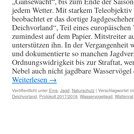
„Gänsewacht“, bis zum Ende der Saison 
jedem Wetter. Mit starkem Teleobjektiv
beobachtet er das dortige Jagdgescheh
Deichvorland“, Teil eines europäischen 
zumindest auf dem Papier. Mitstreiter a
unterstützen ihn. In der Vergangenheit 
und dokumentierte so manchen Jagdver
Ordnungswidrigkeit bis zur Straftat, we
Nebel auch nicht jagdbare Wasservögel 
Weiterlesen
→
Veröffentlicht unter
Ems
,
Jagd
,
Naturschutz
|
Verschlagwortet mi
Deichvorland
,
Protokoll 2017/2018
,
Wasservogeljagd
,
Wattenrat