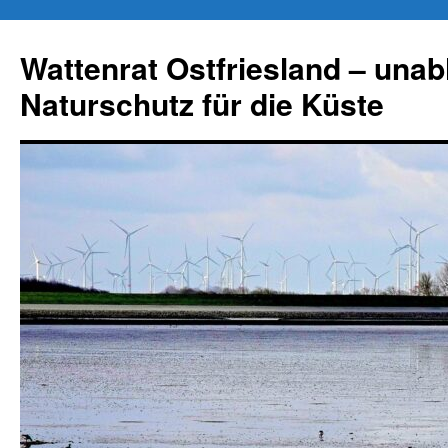
Zum
Inhalt
Wattenrat Ostfriesland – una
springen
Naturschutz für die Küste