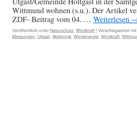
Utgast/Gemeinde Holtgast in der Samt
Wittmund wohnen (s.u.). Der Artikel ve
ZDF- Beitrag vom 04. …
Weiterlesen
Veröffentlicht unter
Naturschutz
,
Windkraft
|
Verschlagwortet mit
Messungen
,
Utgast
,
Wattenrat
,
Windenergie
,
Windkraft
,
Wittmu