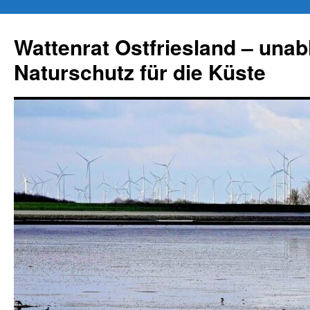
Zum
Inhalt
Wattenrat Ostfriesland – una
springen
Naturschutz für die Küste