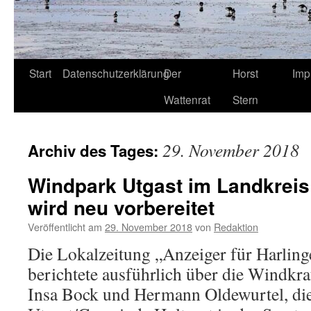
Start
Datenschutzerklärung
Der
Horst
Imp
Wattenrat
Stern
29. November 2018
Archiv des Tages:
Windpark Utgast im Landkreis
wird neu vorbereitet
Veröffentlicht am
29. November 2018
von
Redaktion
Die Lokalzeitung „Anzeiger für Harlin
berichtete ausführlich über die Windkr
Insa Bock und Hermann Oldewurtel, di