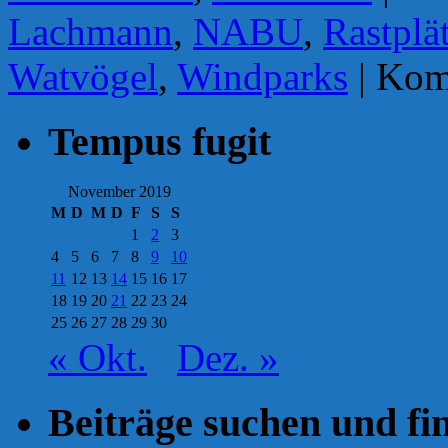
Lachmann
,
NABU
,
Rastplä
Watvögel
,
Windparks
|
Komm
Tempus fugit
November 2019
M
D
M
D
F
S
S
1
2
3
4
5
6
7
8
9
10
11
12
13
14
15
16
17
18
19
20
21
22
23
24
25
26
27
28
29
30
« Okt.
Dez. »
Beiträge suchen und fi