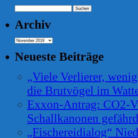
Suchen
nach:
Archiv
Archiv
Neueste Beiträge
„Viele Verlierer, weni
die Brutvögel im Watt
Exxon-Antrag: CO2-Ve
Schallkanonen gefähr
„Fischereidialog“ Nie