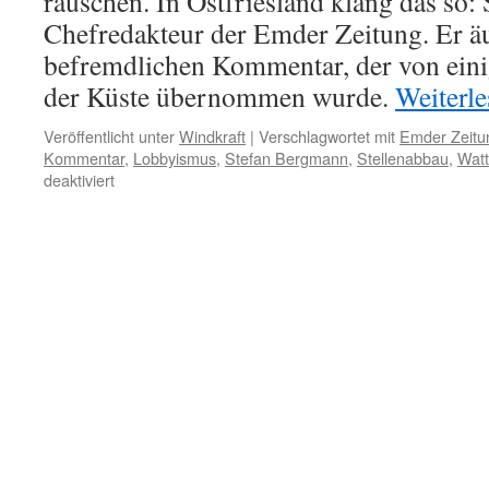
rauschen. In Ostfriesland klang das so:
Chefredakteur der Emder Zeitung. Er äu
befremdlichen Kommentar, der von eini
der Küste übernommen wurde.
Weiterl
Veröffentlicht unter
Windkraft
|
Verschlagwortet mit
Emder Zeitu
Kommentar
,
Lobbyismus
,
Stefan Bergmann
,
Stellenabbau
,
Watt
für
deaktiviert
Enercon
und
der
Stellenabbau:
´bigott
´