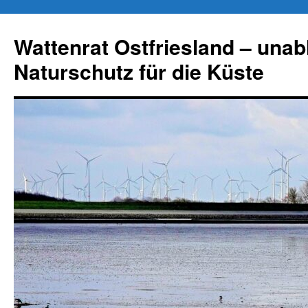
Zum
Inhalt
Wattenrat Ostfriesland – una
springen
Naturschutz für die Küste