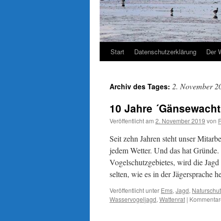
Start
Datenschutzerklärung
Der 
2. November 2
Archiv des Tages:
10 Jahre ´Gänsewacht
Veröffentlicht am
2. November 2019
von
Seit zehn Jahren steht unser Mitarb
jedem Wetter. Und das hat Gründe. 
Vogelschutzgebietes, wird die Jagd
selten, wie es in der Jägersprache
Veröffentlicht unter
Ems
,
Jagd
,
Naturschu
Wasservogeljagd
,
Wattenrat
|
Kommentare