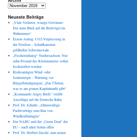
Archiv
Archiv
Neueste Beiträge
„Viele Verlierer, wenige Gewinner:
Der neue Blick auf die Brutvögel im
Wattenmeer“
Exxon-Antrag: CO2-Verpressung in
der Nordsee – Schallkanonen
gefährden Schweinswale
„Fischereidialog“ Niedersachsen: Nur
zehn Prozent des Küstenmeeres sollen
fischereifrei werden
Risikoanlagen Wind- oder
Solarenergie – Warnung vor
Bürgerbeteiligungen: „Das Übelste,
was es am grauen Kapitalmarkt gibt“
„Kommando Angry Birds“ verübt
Anschläge auf die Deutsche Bahn
Prof. Dr. Schulte: „Sittenwidrige
Pachtverträge zum Bau von
Windkraftanlagen“
Der NABU und der „Green Deal“ der
EU – nach allen Seiten offen
Prof. Dr. Herbert Zucchi: zum neuen