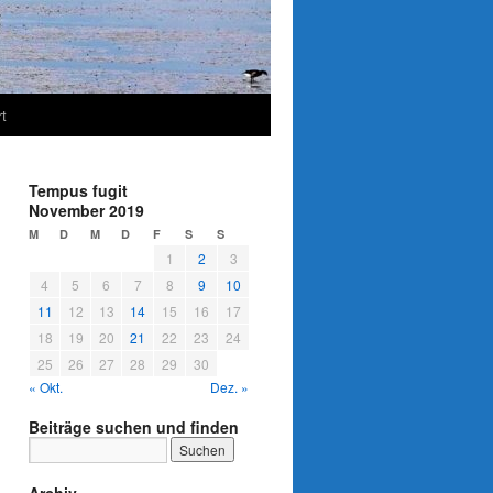
t
Tempus fugit
November 2019
M
D
M
D
F
S
S
1
2
3
4
5
6
7
8
9
10
11
12
13
14
15
16
17
18
19
20
21
22
23
24
25
26
27
28
29
30
« Okt.
Dez. »
Beiträge suchen und finden