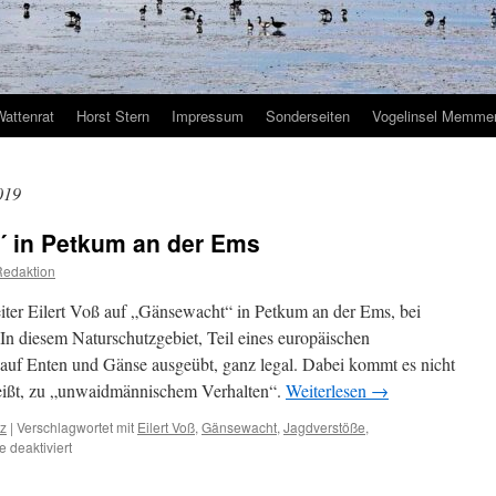
Wattenrat
Horst Stern
Impressum
Sonderseiten
Vogelinsel Memmer
019
´ in Petkum an der Ems
Redaktion
eiter Eilert Voß auf „Gänsewacht“ in Petkum an der Ems, bei
In diesem Naturschutzgebiet, Teil eines europäischen
 auf Enten und Gänse ausgeübt, ganz legal. Dabei kommt es nicht
 heißt, zu „unwaidmännischem Verhalten“.
Weiterlesen
→
tz
|
Verschlagwortet mit
Eilert Voß
,
Gänsewacht
,
Jagdverstöße
,
für
 deaktiviert
10
Jahre