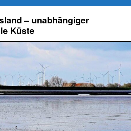
esland – unabhängiger
die Küste