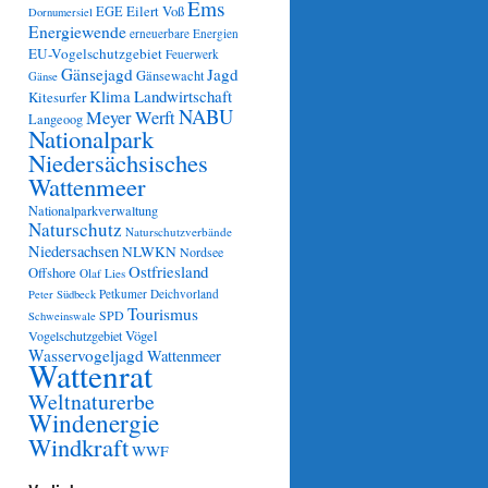
Ems
Eilert Voß
EGE
Dornumersiel
Energiewende
erneuerbare Energien
EU-Vogelschutzgebiet
Feuerwerk
Gänsejagd
Jagd
Gänsewacht
Gänse
Klima
Landwirtschaft
Kitesurfer
NABU
Meyer Werft
Langeoog
Nationalpark
Niedersächsisches
Wattenmeer
Nationalparkverwaltung
Naturschutz
Naturschutzverbände
Niedersachsen
NLWKN
Nordsee
Ostfriesland
Offshore
Olaf Lies
Petkumer Deichvorland
Peter Südbeck
Tourismus
SPD
Schweinswale
Vögel
Vogelschutzgebiet
Wasservogeljagd
Wattenmeer
Wattenrat
Weltnaturerbe
Windenergie
Windkraft
WWF