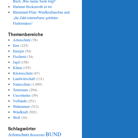
Buch „Was meine Seele trägt“
Hartmut Heckenroth ist tot
Rheinland-Pfalz: Windkraftausbau und
„die Zahl tolerierbarer getöteter
Fledermäuse“
Themenbereiche
Artenschutz
(78)
Ems
(225)
Energie
(54)
Fischerei
(34)
Jagd
(158)
Klima
(155)
Küstenschutz
(67)
Landwirtschaft
(131)
Naturschutz
(1.095)
Tourismus
(294)
Unsortiertes
(59)
Verbände
(251)
Wattenmeer
(512)
Windkraft
(502)
Wolf
(10)
Schlagwörter
BUND
Artenschutz
Bensersiel