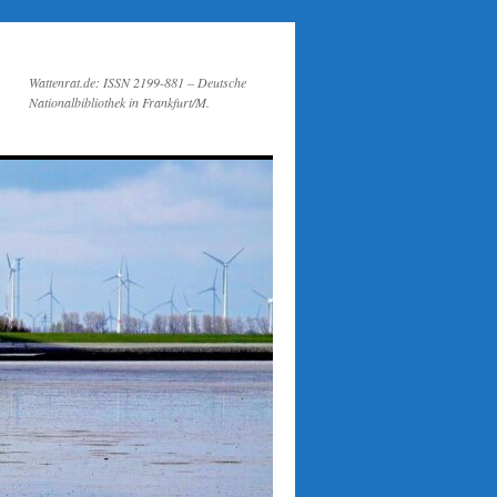
Wattenrat.de: ISSN 2199-881 – Deutsche
Nationalbibliothek in Frankfurt/M.