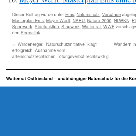
Dieser Beitrag wurde unter
Ems
,
Naturschutz
,
Verbände
abgeleg
Masterplan Ems
,
Meyer Werft
,
NABU
,
Natura-2000
,
NLWKN
,
Pl
Sperrwerk
,
Staufunktion
,
Stauwerk
,
Wattenrat
,
WWF
verschlagw
den
Permalink
.
←
Windenergie: `Naturschutzinitiative´ klagt
Wandern in
erfolgreich: Ausnahme vom
artenschutzrechtlichen Tötungsverbot rechtswidrig
Wattenrat Ostfriesland – unabhängiger Naturschutz für die Kü