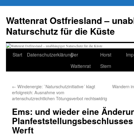
Zum
Inhalt
Wattenrat Ostfriesland – una
springen
Naturschutz für die Küste
Start
Datenschutzerklärung
Der
Horst
Imp
Wattenrat
Stern
←
Windenergie: `Naturschutzinitiative´ klagt
Wandern in
erfolgreich: Ausnahme vom
artenschutzrechtlichen Tötungsverbot rechtswidrig
Ems: und wieder eine Änderu
Planfeststellungsbeschlusses 
Werft