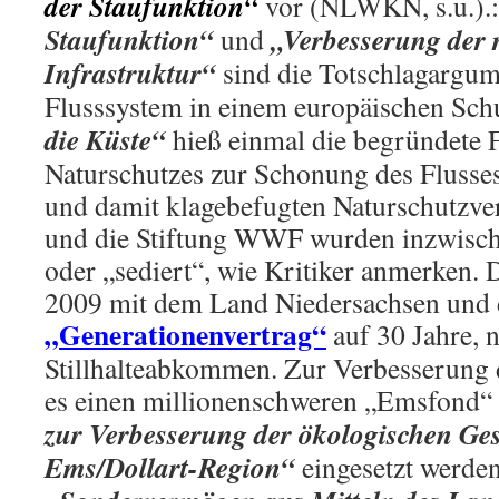
der Staufunktion“
vor (NLWKN, s.u.).
Staufunktion“
„Verbesserung der 
und
Infrastruktur“
sind die Totschlagargume
Flusssystem in einem europäischen Sch
die Küste“
hieß einmal die begründete 
Naturschutzes zur Schonung des Flusse
und damit klagebefugten Naturschut
und die Stiftung WWF wurden inzwisch
oder „sediert“, wie Kritiker anmerken.
2009 mit dem Land Niedersachsen und 
„Generationenvertrag“
auf 30 Jahre, n
Stillhalteabkommen. Zur Verbesserung 
es einen millionenschweren „Emsfond“ 
zur Verbesserung der ökologischen Ges
Ems/Dollart-Region“
eingesetzt werden