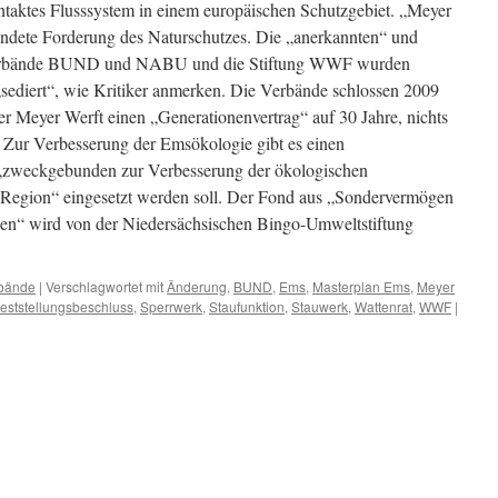
ntaktes Flusssystem in einem europäischen Schutzgebiet. „Meyer
ündete Forderung des Naturschutzes. Die „anerkannten“ und
zverbände BUND und NABU und die Stiftung WWF wurden
sediert“, wie Kritiker anmerken. Die Verbände schlossen 2009
 Meyer Werft einen „Generationenvertrag“ auf 30 Jahre, nichts
. Zur Verbesserung der Emsökologie gibt es einen
„zweckgebunden zur Verbesserung der ökologischen
t-Region“ eingesetzt werden soll. Der Fond aus „Sondervermögen
sen“ wird von der Niedersächsischen Bingo-Umweltstiftung
bände
|
Verschlagwortet mit
Änderung
,
BUND
,
Ems
,
Masterplan Ems
,
Meyer
feststellungsbeschluss
,
Sperrwerk
,
Staufunktion
,
Stauwerk
,
Wattenrat
,
WWF
|
beschlusses