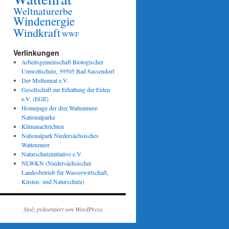
Weltnaturerbe
Windenergie
Windkraft
WWF
Verlinkungen
Arbeitsgemeinschaft Biologischer
Umweltschutz, 59505 Bad Sassendorf
Der Mellumrat e.V.
Gesellschaft zur Erhaltung der Eulen
e.V. (EGE)
Homepage der drei Wattenmeer-
Nationalparke
Klimanachrichten
Nationalpark Niedersächsisches
Wattenmeer
Naturschutzinitiative e.V.
NLWKN (Niedersächsischer
Landesbetrieb für Wasserwirtschaft,
Küsten- und Naturschutz)
Stolz präsentiert von WordPress.