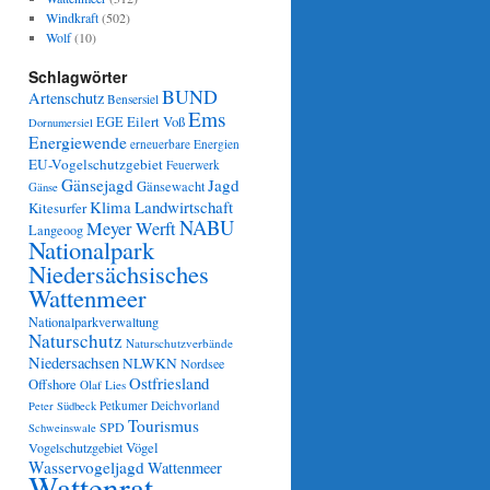
Windkraft
(502)
Wolf
(10)
Schlagwörter
BUND
Artenschutz
Bensersiel
Ems
Eilert Voß
EGE
Dornumersiel
Energiewende
erneuerbare Energien
EU-Vogelschutzgebiet
Feuerwerk
Gänsejagd
Jagd
Gänsewacht
Gänse
Klima
Landwirtschaft
Kitesurfer
NABU
Meyer Werft
Langeoog
Nationalpark
Niedersächsisches
Wattenmeer
Nationalparkverwaltung
Naturschutz
Naturschutzverbände
Niedersachsen
NLWKN
Nordsee
Ostfriesland
Offshore
Olaf Lies
Petkumer Deichvorland
Peter Südbeck
Tourismus
SPD
Schweinswale
Vögel
Vogelschutzgebiet
Wasservogeljagd
Wattenmeer
Wattenrat