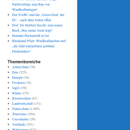
Pachtverträge zum Bau von
Windkraftanlagen“
Der NABU und der „Green Deal“ der
EU – nach allen Seiten offen
Prof. Dr. Herbert Zucchi: zum neuen
Buch „Was meine Seele trägt“
Hartmut Heckenroth ist tot
Rheinland-Pfalz: Windkraftausbau und
„die Zahl tolerierbarer getöteter
Fledermäuse“
Themenbereiche
Artenschutz
(78)
Ems
(225)
Energie
(54)
Fischerei
(34)
Jagd
(158)
Klima
(155)
Küstenschutz
(67)
Landwirtschaft
(131)
Naturschutz
(1.095)
Tourismus
(294)
Unsortiertes
(59)
Verbände
(251)
Wattenmeer
(512)