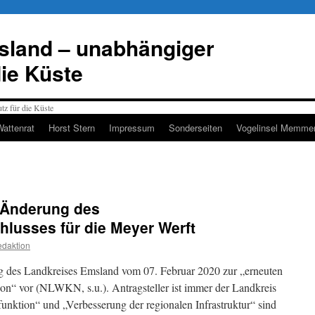
esland – unabhängiger
die Küste
Wattenrat
Horst Stern
Impressum
Sonderseiten
Vogelinsel Memmer
 Änderung des
hlusses für die Meyer Werft
daktion
ag des Landkreises Emsland vom 07. Februar 2020 zur „erneuten
ion“ vor (NLWKN, s.u.). Antragsteller ist immer der Landkreis
funktion“ und „Verbesserung der regionalen Infrastruktur“ sind