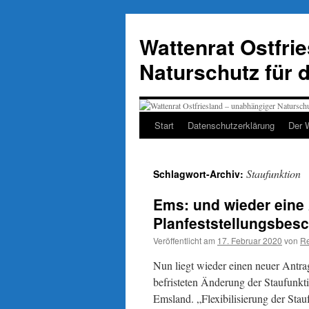
Zum
Inhalt
Wattenrat Ostfri
springen
Naturschutz für 
Start
Datenschutzerklärung
Der 
Staufunktion
Schlagwort-Archiv:
Ems: und wieder eine
Planfeststellungsbesc
Veröffentlicht am
17. Februar 2020
von
Re
Nun liegt wieder einen neuer Antr
befristeten Änderung der Staufunkt
Emsland. „Flexibilisierung der Stau