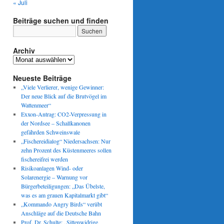
« Juli
Beiträge suchen und finden
Archiv
Archiv
Neueste Beiträge
„Viele Verlierer, wenige Gewinner:
Der neue Blick auf die Brutvögel im
Wattenmeer“
Exxon-Antrag: CO2-Verpressung in
der Nordsee – Schallkanonen
gefährden Schweinswale
„Fischereidialog“ Niedersachsen: Nur
zehn Prozent des Küstenmeeres sollen
fischereifrei werden
Risikoanlagen Wind- oder
Solarenergie – Warnung vor
Bürgerbeteiligungen: „Das Übelste,
was es am grauen Kapitalmarkt gibt“
„Kommando Angry Birds“ verübt
Anschläge auf die Deutsche Bahn
Prof. Dr. Schulte: „Sittenwidrige