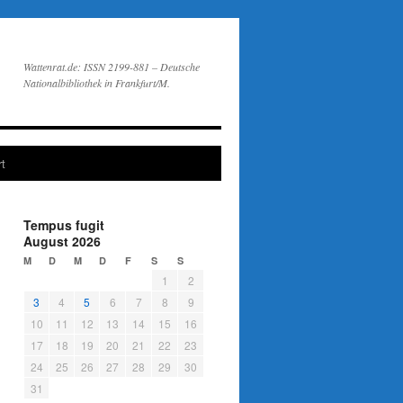
Wattenrat.de: ISSN 2199-881 – Deutsche
Nationalbibliothek in Frankfurt/M.
t
Tempus fugit
August 2026
M
D
M
D
F
S
S
1
2
3
4
5
6
7
8
9
10
11
12
13
14
15
16
17
18
19
20
21
22
23
24
25
26
27
28
29
30
31