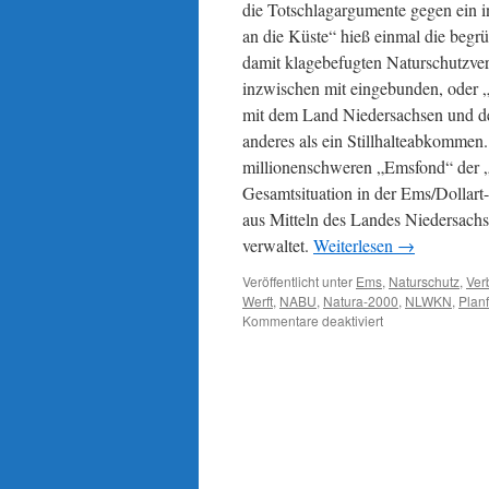
die Totschlagargumente gegen ein i
an die Küste“ hieß einmal die begr
damit klagebefugten Naturschut
inzwischen mit eingebunden, oder „
mit dem Land Niedersachsen und der
anderes als ein Stillhalteabkommen
millionenschweren „Emsfond“ der 
Gesamtsituation in der Ems/Dollar
aus Mitteln des Landes Niedersach
verwaltet.
Weiterlesen
→
Veröffentlicht unter
Ems
,
Naturschutz
,
Ver
Werft
,
NABU
,
Natura-2000
,
NLWKN
,
Plan
für
Kommentare deaktiviert
Ems:
und
wieder
eine
Änderung
des
Planfeststellungs
für