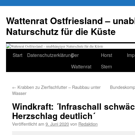
Zum
Inhalt
Wattenrat Ostfriesland – una
springen
Naturschutz für die Küste
Start
Datenschutzerklärung
Der
Horst
Imp
Wattenrat
Stern
←
Krabben zu Zierfischfutter – Raubbau unter
Bundeskompe
Wasser
Windkraft: ´Infraschall schwä
Herzschlag deutlich´
Veröffentlicht am
9. Juni 2020
von
Redaktion