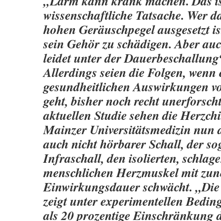
„Lärm kann krank machen. Das is
wissenschaftliche Tatsache. Wer d
hohen Geräuschpegel ausgesetzt ist
sein Gehör zu schädigen. Aber auc
leidet unter der Dauerbeschallung“
Allerdings seien die Folgen, wenn 
gesundheitlichen Auswirkungen vo
geht, bisher noch recht unerforscht
aktuellen Studie sehen die Herzch
Mainzer Universitätsmedizin nun 
auch nicht hörbarer Schall, der s
Infraschall, den isolierten, schlag
menschlichen Herzmuskel mit zu
Einwirkungsdauer schwächt. „Di
zeigt unter experimentellen Bedi
als 20 prozentige Einschränkung 