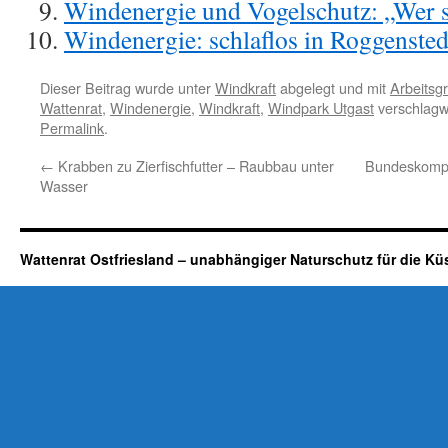
Windenergie und Vogelschutz: „Wer s
Windenergie: schlaflos in Roggenste
Dieser Beitrag wurde unter
Windkraft
abgelegt und mit
Arbeitsgr
Wattenrat
,
Windenergie
,
Windkraft
,
Windpark Utgast
verschlagwo
Permalink
.
←
Krabben zu Zierfischfutter – Raubbau unter
Bundeskompe
Wasser
Wattenrat Ostfriesland – unabhängiger Naturschutz für die Kü