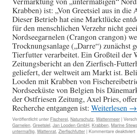
Vermarktung von „untermaßigen“ Nords
Krabben) ist: „Von Greetsiel aus in die 
Dieser Betrieb hat eine Marktlücke entde
für den menschlichen Verzehr nicht gee
Nordseegarnelen (Crangon crangon) wer
Trocknungsanlage („Darre“) zunächst g
Tierfutter verarbeitet. Ein Großteil der 
Zeitungsbericht an den Zierfisch-Futterh
geliefert, der weltweit am Markt ist. Bel
Looden mit Krabben von Fischereibetri
Nordseeküste von Belgien bis Dänemar
der Ostfriesen Zeitung, Axel Pries, offen
Recherche entgangen ist:
Weiterlesen
→
Veröffentlicht unter
Fischerei
,
Naturschutz
,
Wattenmeer
|
Versch
Garnelen
,
Greetsiel
,
Jan Looden GmbH
,
Krabben
,
Marine Stewa
f
untermaßig
,
Wattenrat
,
Zierfischfutter
|
Kommentare deaktiviert