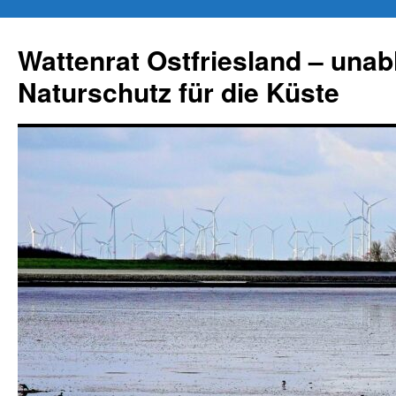
Zum
Inhalt
Wattenrat Ostfriesland – una
springen
Naturschutz für die Küste