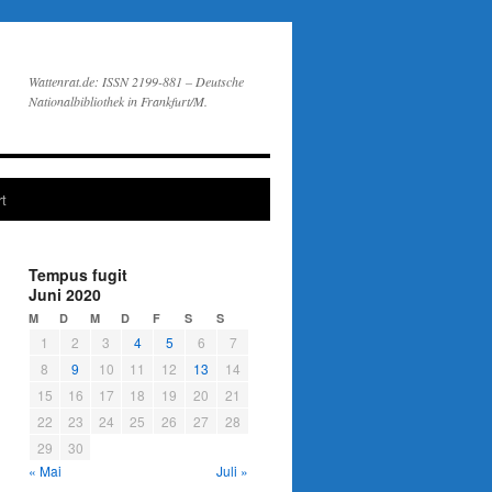
Wattenrat.de: ISSN 2199-881 – Deutsche
Nationalbibliothek in Frankfurt/M.
t
Tempus fugit
Juni 2020
M
D
M
D
F
S
S
1
2
3
4
5
6
7
8
9
10
11
12
13
14
15
16
17
18
19
20
21
22
23
24
25
26
27
28
29
30
« Mai
Juli »