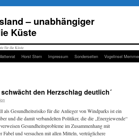
esland – unabhängiger
die Küste
Wattenrat
Horst Stern
Impressum
Sonderseiten
Vogelinsel Memmer
ll schwächt den Herzschlag deutlich´
ion
ll als Gesundheitsrisiko für die Anlieger von Windparks ist ein
ber und die damit verbandelten Politiker, die die „Energiewende“
n, verweisen Gesundheitsprobleme im Zusammenhang mit
 Fabel und versuchen mit allen Mitteln, verträglichere