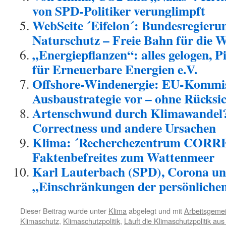
von SPD-Politiker verunglimpft
WebSeite ´Eifelon´: Bundesregieru
Naturschutz – Freie Bahn für die 
„Energiepflanzen“: alles gelogen, 
für Erneuerbare Energien e.V.
Offshore-Windenergie: EU-Kommiss
Ausbaustrategie vor – ohne Rücksic
Artenschwund durch Klimawandel? 
Correctness und andere Ursachen
Klima: ´Recherchezentrum CORR
Faktenbefreites zum Wattenmeer
Karl Lauterbach (SPD), Corona un
„Einschränkungen der persönlichen
Dieser Beitrag wurde unter
Klima
abgelegt und mit
Arbeitsgeme
Klimaschutz
,
Klimaschutzpolitik
,
Läuft die Klimaschutzpolitik au