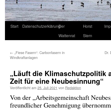
Start
Datenschutzerklärung
Der
Horst
Imp
Wattenrat
Stern
←
„Fiese Fasern“: Carbonfasern in
Dr.
Windkraftanlagen
„Läuft die Klimaschutzpolitik
Zeit für eine Neubesinnung“
Veröffentlicht am
25. Juli 2021
von
Redaktion
Von der „Arbeitsgemeinschaft Neubes
freundlicher Genehmigung übernomm