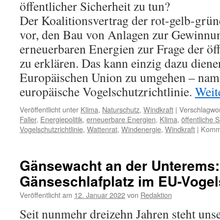
öffentlicher Sicherheit zu tun?
Der Koalitionsvertrag der rot-gelb-grü
vor, den Bau von Anlagen zur Gewinnu
erneuerbaren Energien zur Frage der öff
zu erklären. Das kann einzig dazu diene
Europäischen Union zu umgehen – name
europäische Vogelschutzrichtlinie.
Weit
Veröffentlicht unter
Klima
,
Naturschutz
,
Windkraft
|
Verschlagwor
Faller
,
Energiepolitik
,
erneuerbare Energien
,
Klima
,
öffentliche S
Vogelschutzrichtlinie
,
Wattenrat
,
Windenergie
,
Windkraft
|
Komme
Gänsewacht an der Unterems: 
Gänseschlafplatz im EU-Vogel
Veröffentlicht am
12. Januar 2022
von
Redaktion
Seit nunmehr dreizehn Jahren steht unse