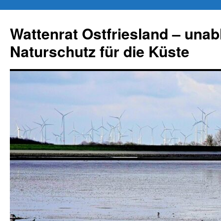
Zum
Inhalt
Wattenrat Ostfriesland – una
springen
Naturschutz für die Küste