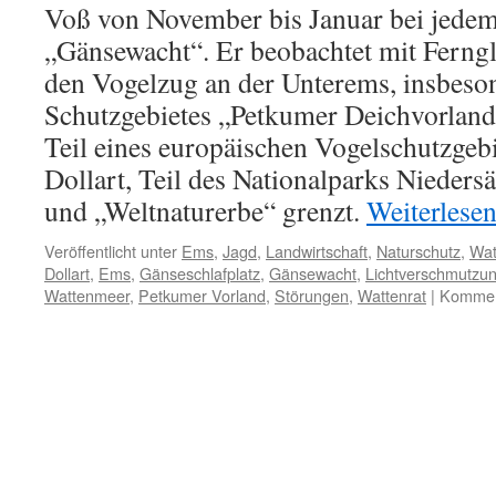
Voß von November bis Januar bei jedem
„Gänsewacht“. Er beobachtet mit Ferngl
den Vogelzug an der Unterems, insbeso
Schutzgebietes „Petkumer Deichvorland
Teil eines europäischen Vogelschutzgebi
Dollart, Teil des Nationalparks Nieder
und „Weltnaturerbe“ grenzt.
Weiterlese
Veröffentlicht unter
Ems
,
Jagd
,
Landwirtschaft
,
Naturschutz
,
Wat
Dollart
,
Ems
,
Gänseschlafplatz
,
Gänsewacht
,
Lichtverschmutzu
Wattenmeer
,
Petkumer Vorland
,
Störungen
,
Wattenrat
|
Komment